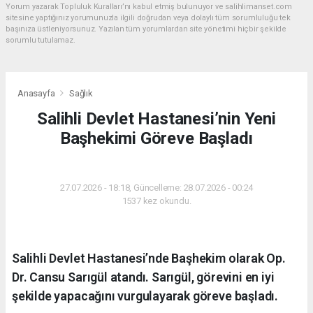
Yorum yazarak Topluluk Kuralları’nı kabul etmiş bulunuyor ve salihlimanset.com
sitesine yaptığınız yorumunuzla ilgili doğrudan veya dolaylı tüm sorumluluğu tek
başınıza üstleniyorsunuz. Yazılan tüm yorumlardan site yönetimi hiçbir şekilde
sorumlu tutulamaz.
Anasayfa
Sağlık
Salihli Devlet Hastanesi’nin Yeni
Başhekimi Göreve Başladı
SAĞLIK
27.07.2026 - 18:18, Güncelleme: 28.07.2026 - 00:24
1537 kez okundu.
Salihli Devlet Hastanesi’nde Başhekim olarak Op.
Dr. Cansu Sarıgül atandı. Sarıgül, görevini en iyi
şekilde yapacağını vurgulayarak göreve başladı.