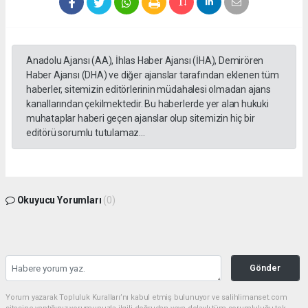
Anadolu Ajansı (AA), İhlas Haber Ajansı (İHA), Demirören
Haber Ajansı (DHA) ve diğer ajanslar tarafından eklenen tüm
haberler, sitemizin editörlerinin müdahalesi olmadan ajans
kanallarından çekilmektedir. Bu haberlerde yer alan hukuki
muhataplar haberi geçen ajanslar olup sitemizin hiç bir
editörü sorumlu tutulamaz...
Okuyucu Yorumları
(0)
Gönder
Yorum yazarak Topluluk Kuralları’nı kabul etmiş bulunuyor ve salihlimanset.com