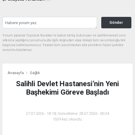
Gönder
Yorum yazarak Topluluk Kuralları’nı kabul etmiş bulunuyor ve salihlimanset.com
sitesine yaptığınız yorumunuzla ilgili doğrudan veya dolaylı tüm sorumluluğu tek
başınıza üstleniyorsunuz. Yazılan tüm yorumlardan site yönetimi hiçbir şekilde
sorumlu tutulamaz.
Anasayfa
Sağlık
Salihli Devlet Hastanesi’nin Yeni
Başhekimi Göreve Başladı
SAĞLIK
27.07.2026 - 18:18, Güncelleme: 28.07.2026 - 00:24
1539 kez okundu.