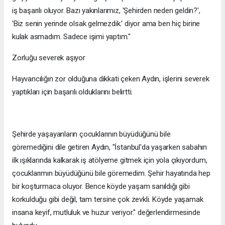
iş başarılı oluyor. Bazı yakınlarımız, 'Şehirden neden geldin?',
'Biz senin yerinde olsak gelmezdik.' diyor ama ben hiç birine
kulak asmadım. Sadece işimi yaptım."
Zorluğu severek aşıyor
Hayvancılığın zor olduğuna dikkati çeken Aydın, işlerini severek
yaptıkları için başarılı olduklarını belirtti.
Şehirde yaşayanların çocuklarının büyüdüğünü bile
göremediğini dile getiren Aydın, "İstanbul'da yaşarken sabahın
ilk ışıklarında kalkarak iş atölyeme gitmek için yola çıkıyordum,
çocuklarımın büyüdüğünü bile göremedim. Şehir hayatında hep
bir koşturmaca oluyor. Bence köyde yaşam sanıldığı gibi
korkulduğu gibi değil, tam tersine çok zevkli. Köyde yaşamak
insana keyif, mutluluk ve huzur veriyor." değerlendirmesinde