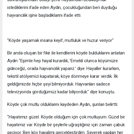
istediklerini ifade eden Aydın, çocukluğundan beri duyduğu
hayvancılık işine başladıklarını ifade etti.
"Köyde yaşamak insana keyif, mutluluk ve huzur veriyor"
Bir anda oluşan bir fikir ile kendilerini köyde bulduklarını anlatan
Aydın "Eşimle hep hayal kurardık, 'Emekli olunca köyümüze
gideceğiz, orada hayvancılık yaparız.' diye. Hayaller kurarken,
tekstil atölyemizi kapatarak, köye dönmeye karar verdik. İlk
geldiğimizde hiçbir şeyi bilmiyorduk. Hayvanları sadece
televizyonda gördüğümüz kadar biliyorduk." diye konuştu.
Köyde çok mutlu olduklarını kaydeden Aydın, şunları belirtti:
"Hayatımız güzel. Köyde olduğum için çok mutluyum. Güzel bir
hayatımız var. Köyde bir şeylerle uğraştığınız için zaman çabuk
geçiyor. Ben köy hayalimi gerçekleştirdim. Severek yapılan her