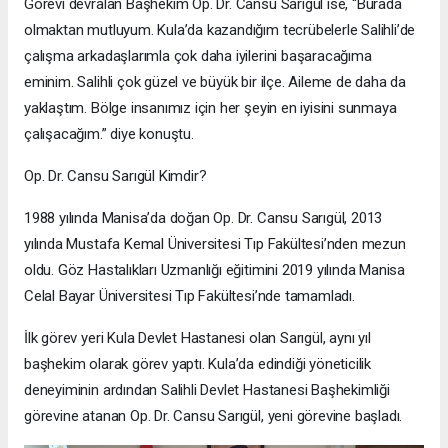
Görevi devralan Başhekim Op. Dr. Cansu Sarıgül ise, “Burada
olmaktan mutluyum. Kula’da kazandığım tecrübelerle Salihli’de
çalışma arkadaşlarımla çok daha iyilerini başaracağıma
eminim. Salihli çok güzel ve büyük bir ilçe. Aileme de daha da
yaklaştım. Bölge insanımız için her şeyin en iyisini sunmaya
çalışacağım.” diye konuştu.
Op. Dr. Cansu Sarıgül Kimdir?
1988 yılında Manisa’da doğan Op. Dr. Cansu Sarıgül, 2013
yılında Mustafa Kemal Üniversitesi Tıp Fakültesi’nden mezun
oldu. Göz Hastalıkları Uzmanlığı eğitimini 2019 yılında Manisa
Celal Bayar Üniversitesi Tıp Fakültesi’nde tamamladı.
İlk görev yeri Kula Devlet Hastanesi olan Sarıgül, aynı yıl
başhekim olarak görev yaptı. Kula’da edindiği yöneticilik
deneyiminin ardından Salihli Devlet Hastanesi Başhekimliği
görevine atanan Op. Dr. Cansu Sarıgül, yeni görevine başladı.