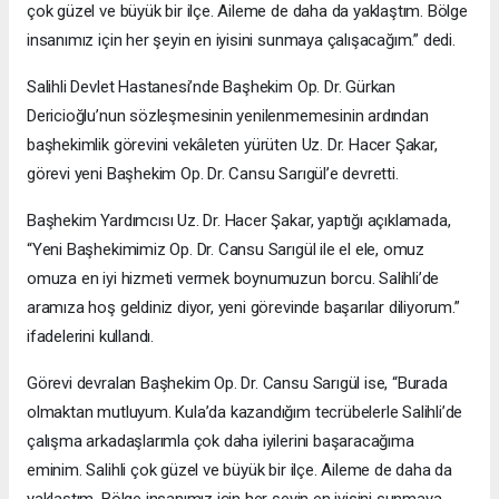
çok güzel ve büyük bir ilçe. Aileme de daha da yaklaştım. Bölge
insanımız için her şeyin en iyisini sunmaya çalışacağım.” dedi.
Salihli Devlet Hastanesi’nde Başhekim Op. Dr. Gürkan
Dericioğlu’nun sözleşmesinin yenilenmemesinin ardından
başhekimlik görevini vekâleten yürüten Uz. Dr. Hacer Şakar,
görevi yeni Başhekim Op. Dr. Cansu Sarıgül’e devretti.
Başhekim Yardımcısı Uz. Dr. Hacer Şakar, yaptığı açıklamada,
“Yeni Başhekimimiz Op. Dr. Cansu Sarıgül ile el ele, omuz
omuza en iyi hizmeti vermek boynumuzun borcu. Salihli’de
aramıza hoş geldiniz diyor, yeni görevinde başarılar diliyorum.”
ifadelerini kullandı.
Görevi devralan Başhekim Op. Dr. Cansu Sarıgül ise, “Burada
olmaktan mutluyum. Kula’da kazandığım tecrübelerle Salihli’de
çalışma arkadaşlarımla çok daha iyilerini başaracağıma
eminim. Salihli çok güzel ve büyük bir ilçe. Aileme de daha da
yaklaştım. Bölge insanımız için her şeyin en iyisini sunmaya