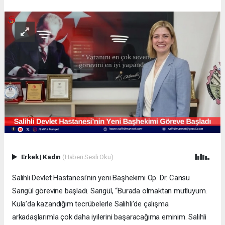
Erkek
|
Kadın
(Haberi Sesli Oku)
Salihli Devlet Hastanesi’nin yeni Başhekimi Op. Dr. Cansu
Sarıgül görevine başladı. Sarıgül, “Burada olmaktan mutluyum.
Kula’da kazandığım tecrübelerle Salihli’de çalışma
arkadaşlarımla çok daha iyilerini başaracağıma eminim. Salihli