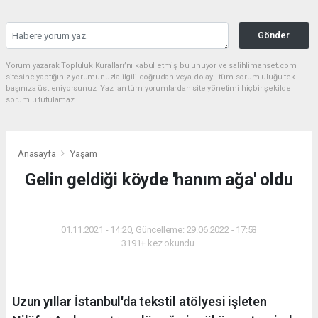
Gönder
Yorum yazarak Topluluk Kuralları’nı kabul etmiş bulunuyor ve salihlimanset.com
sitesine yaptığınız yorumunuzla ilgili doğrudan veya dolaylı tüm sorumluluğu tek
başınıza üstleniyorsunuz. Yazılan tüm yorumlardan site yönetimi hiçbir şekilde
sorumlu tutulamaz.
Anasayfa
Yaşam
Gelin geldiği köyde 'hanım ağa' oldu
YAŞAM
01.11.2021 - 14:20, Güncelleme: 29.06.2022 - 17:53
3191+ kez okundu.
Uzun yıllar İstanbul'da tekstil atölyesi işleten