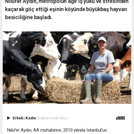
Nilüfer Aydın, metropolün ağır iş yükü ve stresinden
kaçarak göç ettiği eşinin köyünde büyükbaş hayvan
besiciliğine başladı.
Erkek
|
Kadın
(Haberi Sesli Oku)
Nilüfer Aydın, AA muhabirine, 2010 yılında İstanbul’un