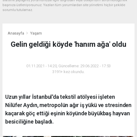
sitesine yaptığınız yorumunuzla ilgili doğrudan veya dolaylı tüm sorumluluğu tek
başınıza üstleniyorsunuz. Yazılan tüm yorumlardan site yönetimi hiçbir şekilde
sorumlu tutulamaz.
Anasayfa
Yaşam
Gelin geldiği köyde 'hanım ağa' oldu
YAŞAM
01.11.2021 - 14:20, Güncelleme: 29.06.2022 - 17:53
3191+ kez okundu.
Uzun yıllar İstanbul'da tekstil atölyesi işleten
Nilüfer Aydın, metropolün ağır iş yükü ve stresinden
kaçarak göç ettiği eşinin köyünde büyükbaş hayvan
besiciliğine başladı.