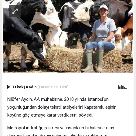
Erkek
|
Kadın
(Haberi Sesli Oku)
Nilüfer Aydın, AA muhabirine, 2010 yılında İstanbul’un
yoğunluğundan dolayı tekstil atölyelerini kapatarak, eşinin
köyüne göç etmeye karar verdiklerini söyledi.
Metropolün trafiği, iş stresi ve insanların birbirlerine olan
davranışlarından dolayı şehir hayatından uzaklaşmak