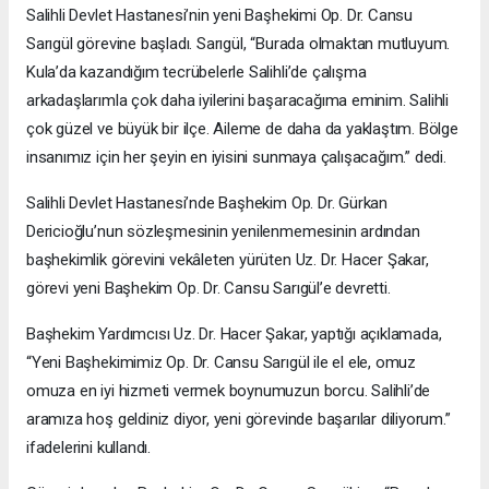
Salihli Devlet Hastanesi’nin yeni Başhekimi Op. Dr. Cansu
Sarıgül görevine başladı. Sarıgül, “Burada olmaktan mutluyum.
Kula’da kazandığım tecrübelerle Salihli’de çalışma
arkadaşlarımla çok daha iyilerini başaracağıma eminim. Salihli
çok güzel ve büyük bir ilçe. Aileme de daha da yaklaştım. Bölge
insanımız için her şeyin en iyisini sunmaya çalışacağım.” dedi.
Salihli Devlet Hastanesi’nde Başhekim Op. Dr. Gürkan
Dericioğlu’nun sözleşmesinin yenilenmemesinin ardından
başhekimlik görevini vekâleten yürüten Uz. Dr. Hacer Şakar,
görevi yeni Başhekim Op. Dr. Cansu Sarıgül’e devretti.
Başhekim Yardımcısı Uz. Dr. Hacer Şakar, yaptığı açıklamada,
“Yeni Başhekimimiz Op. Dr. Cansu Sarıgül ile el ele, omuz
omuza en iyi hizmeti vermek boynumuzun borcu. Salihli’de
aramıza hoş geldiniz diyor, yeni görevinde başarılar diliyorum.”
ifadelerini kullandı.