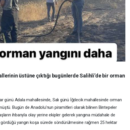
lerinin üstüne çıktığı bugünlerde Salihli’de bir orman
azar günü Adala mahallesinde, Salı günü İğdecik mahallesinde orman
müştü. Bugün de Anadolu'nun piramitleri olarak bilinen Bintepeler
aşların ihbarıyla olay yerine ekipler gelerek yangına müdahale de
 zarar gördüğü yangın koşa sürede söndürülmesine rağmen 25 hektar