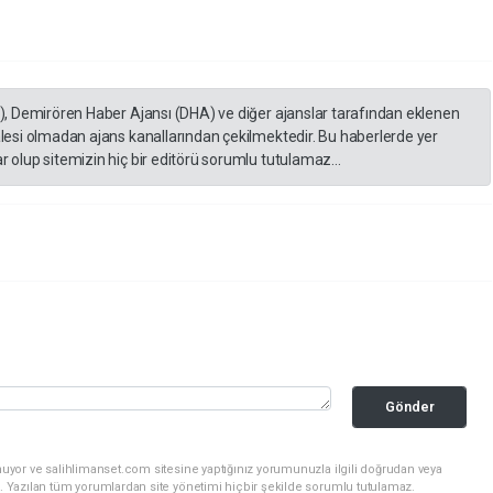
A), Demirören Haber Ajansı (DHA) ve diğer ajanslar tarafından eklenen
lesi olmadan ajans kanallarından çekilmektedir. Bu haberlerde yer
 olup sitemizin hiç bir editörü sorumlu tutulamaz...
Gönder
nuyor ve salihlimanset.com sitesine yaptığınız yorumunuzla ilgili doğrudan veya
. Yazılan tüm yorumlardan site yönetimi hiçbir şekilde sorumlu tutulamaz.