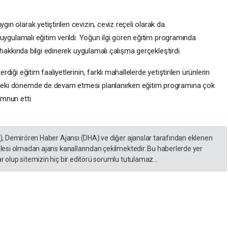
n olarak yetiştirilen cevizin, ceviz reçeli olarak da
 uygulamalı eğitim verildi. Yoğun ilgi gören eğitim programında
ı hakkında bilgi edinerek uygulamalı çalışma gerçekleştirdi.
diği eğitim faaliyetlerinin, farklı mahallelerde yetiştirilen ürünlerin
deki dönemde de devam etmesi planlanırken eğitim programına çok
emnun etti.
A), Demirören Haber Ajansı (DHA) ve diğer ajanslar tarafından eklenen
lesi olmadan ajans kanallarından çekilmektedir. Bu haberlerde yer
 olup sitemizin hiç bir editörü sorumlu tutulamaz...