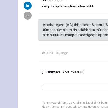
alan zarar gördü.
Yangınla ilgili soruşturma başlatıldı.
Anadolu Ajansı (AA), İhlas Haber Ajansı (İH
tüm haberler, sitemizin editörlerinin müdaha
alan hukuki muhataplar haberi geçen ajanslar
#Salihli
#yangın
Okuyucu Yorumları
(0)
Yorum yazarak Topluluk Kuralları’nı kabul etmiş bulu
dolaylı tüm sorumluluğu tek başınıza üstleniyorsunuz