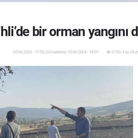
ihli’de bir orman yangını 
05.06.2024 - 17:55, Güncelleme: 05.06.2024 - 18:01
3755+ kez oku
dem