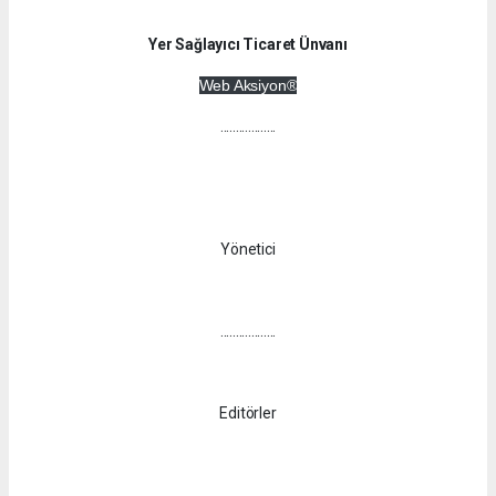
Yer Sağlayıcı Ticaret Ünvanı
Web Aksiyon®
..................
Yönetici
..................
Editörler
..................