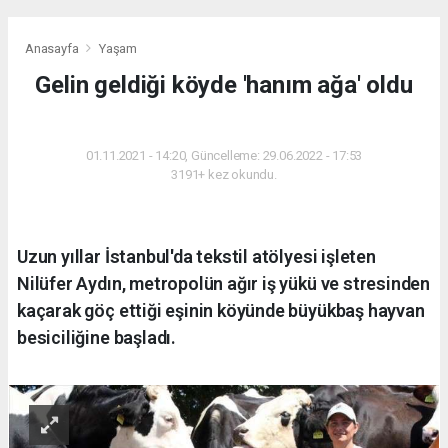
Anasayfa
Yaşam
Gelin geldiği köyde 'hanım ağa' oldu
YAŞAM
01.11.2021 - 14:20, Güncelleme: 29.06.2022 - 17:53
3191+ kez okundu.
Uzun yıllar İstanbul'da tekstil atölyesi işleten
Nilüfer Aydın, metropolün ağır iş yükü ve stresinden
kaçarak göç ettiği eşinin köyünde büyükbaş hayvan
besiciliğine başladı.