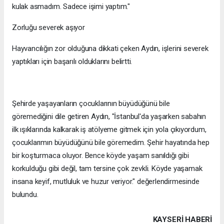
kulak asmadım. Sadece işimi yaptım."
Zorluğu severek aşıyor
Hayvancılığın zor olduğuna dikkati çeken Aydın, işlerini severek
yaptıkları için başarılı olduklarını belirtti.
Şehirde yaşayanların çocuklarının büyüdüğünü bile
göremediğini dile getiren Aydın, "İstanbul'da yaşarken sabahın
ilk ışıklarında kalkarak iş atölyeme gitmek için yola çıkıyordum,
çocuklarımın büyüdüğünü bile göremedim. Şehir hayatında hep
bir koşturmaca oluyor. Bence köyde yaşam sanıldığı gibi
korkulduğu gibi değil, tam tersine çok zevkli. Köyde yaşamak
insana keyif, mutluluk ve huzur veriyor." değerlendirmesinde
bulundu.
KAYSERI HABERİ