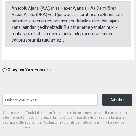
Anadolu Ajansı (AA), İhlas Haber Ajansı (İHA), Demirören
Haber Ajansı (DHA) ve diğer ajanslar tarafından eklenen tüm
haberler, sitemizin editörlerinin müdahalesi olmadan ajans
kanallarından çekilmektedir. Bu haberlerde yer alan hukuki
muhataplar haberi geçen ajanslar olup sitemizin hiç bir
editörü sorumlu tutulamaz...
Okuyucu Yorumları
(0)
Gönder
Yorum yazarak Topluluk Kuralları’nı kabul etmiş bulunuyor ve salihlimanset.com
sitesine yaptığınız yorumunuzla ilgili doğrudan veya dolaylı tüm sorumluluğu tek
başınıza üstleniyorsunuz. Yazılan tüm yorumlardan site yönetimi hiçbir şekilde
sorumlu tutulamaz.