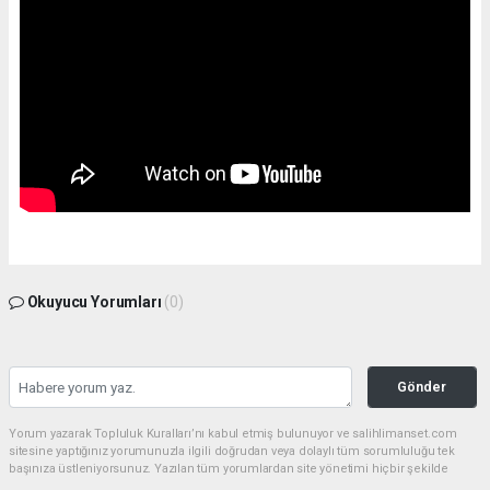
Okuyucu Yorumları
(0)
Gönder
Yorum yazarak Topluluk Kuralları’nı kabul etmiş bulunuyor ve salihlimanset.com
sitesine yaptığınız yorumunuzla ilgili doğrudan veya dolaylı tüm sorumluluğu tek
başınıza üstleniyorsunuz. Yazılan tüm yorumlardan site yönetimi hiçbir şekilde
sorumlu tutulamaz.