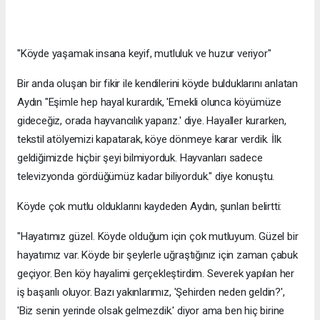
"Köyde yaşamak insana keyif, mutluluk ve huzur veriyor"
Bir anda oluşan bir fikir ile kendilerini köyde bulduklarını anlatan
Aydın "Eşimle hep hayal kurardık, 'Emekli olunca köyümüze
gideceğiz, orada hayvancılık yaparız.' diye. Hayaller kurarken,
tekstil atölyemizi kapatarak, köye dönmeye karar verdik. İlk
geldiğimizde hiçbir şeyi bilmiyorduk. Hayvanları sadece
televizyonda gördüğümüz kadar biliyorduk." diye konuştu.
Köyde çok mutlu olduklarını kaydeden Aydın, şunları belirtti:
"Hayatımız güzel. Köyde olduğum için çok mutluyum. Güzel bir
hayatımız var. Köyde bir şeylerle uğraştığınız için zaman çabuk
geçiyor. Ben köy hayalimi gerçekleştirdim. Severek yapılan her
iş başarılı oluyor. Bazı yakınlarımız, 'Şehirden neden geldin?',
'Biz senin yerinde olsak gelmezdik.' diyor ama ben hiç birine