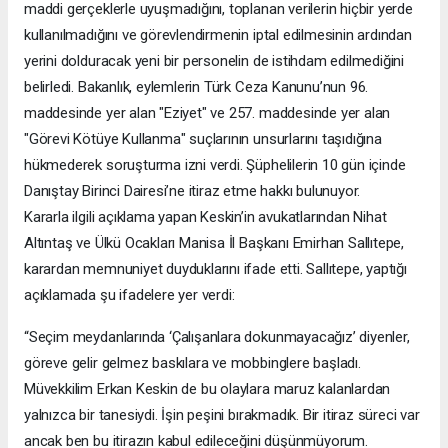
maddi gerçeklerle uyuşmadığını, toplanan verilerin hiçbir yerde
kullanılmadığını ve görevlendirmenin iptal edilmesinin ardından
yerini dolduracak yeni bir personelin de istihdam edilmediğini
belirledi. Bakanlık, eylemlerin Türk Ceza Kanunu’nun 96.
maddesinde yer alan "Eziyet" ve 257. maddesinde yer alan
"Görevi Kötüye Kullanma" suçlarının unsurlarını taşıdığına
hükmederek soruşturma izni verdi. Şüphelilerin 10 gün içinde
Danıştay Birinci Dairesi’ne itiraz etme hakkı bulunuyor.
Kararla ilgili açıklama yapan Keskin’in avukatlarından Nihat
Altıntaş ve Ülkü Ocakları Manisa İl Başkanı Emirhan Sallıtepe,
karardan memnuniyet duyduklarını ifade etti. Sallıtepe, yaptığı
açıklamada şu ifadelere yer verdi:
“Seçim meydanlarında ‘Çalışanlara dokunmayacağız’ diyenler,
göreve gelir gelmez baskılara ve mobbinglere başladı.
Müvekkilim Erkan Keskin de bu olaylara maruz kalanlardan
yalnızca bir tanesiydi. İşin peşini bırakmadık. Bir itiraz süreci var
ancak ben bu itirazın kabul edileceğini düşünmüyorum.