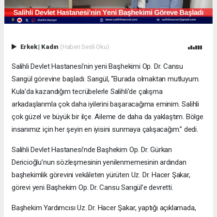
Erkek
|
Kadın
(Haberi Sesli Oku)
Salihli Devlet Hastanesi’nin yeni Başhekimi Op. Dr. Cansu
Sarıgül görevine başladı. Sarıgül, “Burada olmaktan mutluyum.
Kula’da kazandığım tecrübelerle Salihli’de çalışma
arkadaşlarımla çok daha iyilerini başaracağıma eminim. Salihli
çok güzel ve büyük bir ilçe. Aileme de daha da yaklaştım. Bölge
insanımız için her şeyin en iyisini sunmaya çalışacağım.” dedi.
Salihli Devlet Hastanesi’nde Başhekim Op. Dr. Gürkan
Dericioğlu’nun sözleşmesinin yenilenmemesinin ardından
başhekimlik görevini vekâleten yürüten Uz. Dr. Hacer Şakar,
görevi yeni Başhekim Op. Dr. Cansu Sarıgül’e devretti.
Başhekim Yardımcısı Uz. Dr. Hacer Şakar, yaptığı açıklamada,