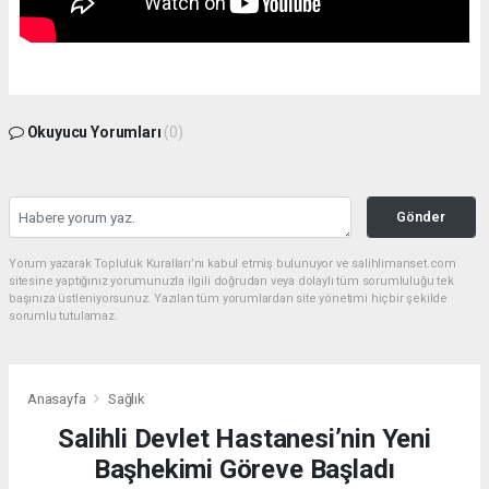
Okuyucu Yorumları
(0)
Gönder
Yorum yazarak Topluluk Kuralları’nı kabul etmiş bulunuyor ve salihlimanset.com
sitesine yaptığınız yorumunuzla ilgili doğrudan veya dolaylı tüm sorumluluğu tek
başınıza üstleniyorsunuz. Yazılan tüm yorumlardan site yönetimi hiçbir şekilde
sorumlu tutulamaz.
Anasayfa
Sağlık
Salihli Devlet Hastanesi’nin Yeni
Başhekimi Göreve Başladı