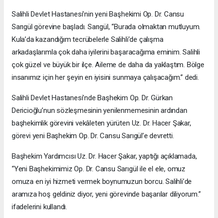
Salihli Devlet Hastanesi’nin yeni Başhekimi Op. Dr. Cansu
Sarıgül görevine başladı. Sarıgül, “Burada olmaktan mutluyum.
Kula’da kazandığım tecrübelerle Salihli’de çalışma
arkadaşlarımla çok daha iyilerini başaracağıma eminim. Salihli
çok güzel ve büyük bir ilçe. Aileme de daha da yaklaştım. Bölge
insanımız için her şeyin en iyisini sunmaya çalışacağım.” dedi.
Salihli Devlet Hastanesi’nde Başhekim Op. Dr. Gürkan
Dericioğlu’nun sözleşmesinin yenilenmemesinin ardından
başhekimlik görevini vekâleten yürüten Uz. Dr. Hacer Şakar,
görevi yeni Başhekim Op. Dr. Cansu Sarıgül’e devretti.
Başhekim Yardımcısı Uz. Dr. Hacer Şakar, yaptığı açıklamada,
“Yeni Başhekimimiz Op. Dr. Cansu Sarıgül ile el ele, omuz
omuza en iyi hizmeti vermek boynumuzun borcu. Salihli’de
aramıza hoş geldiniz diyor, yeni görevinde başarılar diliyorum.”
ifadelerini kullandı.