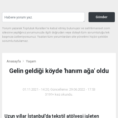
Gönder
Yorum yazarak Topluluk Kuralları’nı kabul etmiş bulunuyor ve salihlimanset.com
sitesine yaptığınız yorumunuzla ilgili doğrudan veya dolaylı tüm sorumluluğu tek
başınıza üstleniyorsunuz. Yazılan tüm yorumlardan site yönetimi hiçbir şekilde
sorumlu tutulamaz.
Anasayfa
Yaşam
Gelin geldiği köyde 'hanım ağa' oldu
YAŞAM
01.11.2021 - 14:20, Güncelleme: 29.06.2022 - 17:53
3191+ kez okundu.
Uzun yıllar İstanbul'da tekstil atölyesi işleten