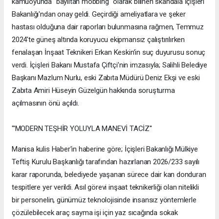
kamuoyunda "bayıltan mobbing" olarak bilinen skandala İçişleri
Bakanlığı'ndan onay geldi. Geçirdiği ameliyatlara ve şeker
hastası olduğuna dair raporları bulunmasına rağmen, Temmuz
2024'te güneş altında koruyucu ekipmansız çalıştırılırken
fenalaşan İnşaat Teknikeri Erkan Keskin’in suç duyurusu sonuç
verdi. İçişleri Bakanı Mustafa Çiftçi’nin imzasıyla; Salihli Belediye
Başkanı Mazlum Nurlu, eski Zabıta Müdürü Deniz Ekşi ve eski
Zabıta Amiri Hüseyin Güzelgün hakkında soruşturma
açılmasının önü açıldı.
"'MODERN TEŞHİR YOLUYLA MANEVİ TACİZ''
Manisa kulis Haber'in haberine göre; İçişleri Bakanlığı Mülkiye
Teftiş Kurulu Başkanlığı tarafından hazırlanan 2026/233 sayılı
karar raporunda, belediyede yaşanan sürece dair kan donduran
tespitlere yer verildi. Asıl görevi inşaat teknikerliği olan nitelikli
bir personelin, günümüz teknolojisinde insansız yöntemlerle
çözülebilecek araç sayma işi için yaz sıcağında sokak