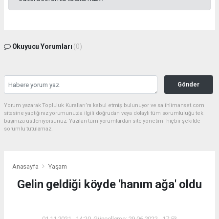
Okuyucu Yorumları
(0)
Gönder
Yorum yazarak Topluluk Kuralları’nı kabul etmiş bulunuyor ve salihlimanset.com
sitesine yaptığınız yorumunuzla ilgili doğrudan veya dolaylı tüm sorumluluğu tek
başınıza üstleniyorsunuz. Yazılan tüm yorumlardan site yönetimi hiçbir şekilde
sorumlu tutulamaz.
Anasayfa
Yaşam
Gelin geldiği köyde 'hanım ağa' oldu
YAŞAM
01.11.2021 - 14:20, Güncelleme: 29.06.2022 - 17:53