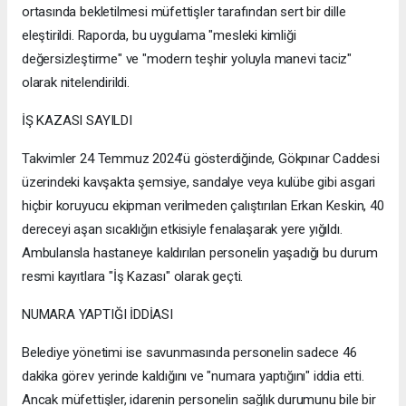
ortasında bekletilmesi müfettişler tarafından sert bir dille
eleştirildi. Raporda, bu uygulama "mesleki kimliği
değersizleştirme" ve "modern teşhir yoluyla manevi taciz"
olarak nitelendirildi.
İŞ KAZASI SAYILDI
Takvimler 24 Temmuz 2024’ü gösterdiğinde, Gökpınar Caddesi
üzerindeki kavşakta şemsiye, sandalye veya kulübe gibi asgari
hiçbir koruyucu ekipman verilmeden çalıştırılan Erkan Keskin, 40
dereceyi aşan sıcaklığın etkisiyle fenalaşarak yere yığıldı.
Ambulansla hastaneye kaldırılan personelin yaşadığı bu durum
resmi kayıtlara "İş Kazası" olarak geçti.
NUMARA YAPTIĞI İDDİASI
Belediye yönetimi ise savunmasında personelin sadece 46
dakika görev yerinde kaldığını ve "numara yaptığını" iddia etti.
Ancak müfettişler, idarenin personelin sağlık durumunu bile bir