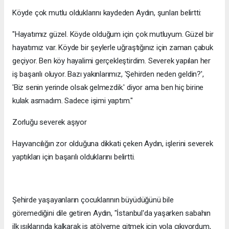
Köyde çok mutlu olduklarını kaydeden Aydın, şunları belirtti:
"Hayatımız güzel. Köyde olduğum için çok mutluyum. Güzel bir
hayatımız var. Köyde bir şeylerle uğraştığınız için zaman çabuk
geçiyor. Ben köy hayalimi gerçekleştirdim. Severek yapılan her
iş başarılı oluyor. Bazı yakınlarımız, 'Şehirden neden geldin?',
'Biz senin yerinde olsak gelmezdik.' diyor ama ben hiç birine
kulak asmadım. Sadece işimi yaptım."
Zorluğu severek aşıyor
Hayvancılığın zor olduğuna dikkati çeken Aydın, işlerini severek
yaptıkları için başarılı olduklarını belirtti.
Şehirde yaşayanların çocuklarının büyüdüğünü bile
göremediğini dile getiren Aydın, "İstanbul'da yaşarken sabahın
ilk ışıklarında kalkarak iş atölyeme gitmek için yola çıkıyordum,