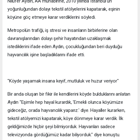
Nilüfer Aydın, AA muhabirine, 2010 yılında İstanbul’un
yoğunluğundan dolayı tekstil atölyelerini kapatarak, eşinin
köyüne göç etmeye karar verdiklerini söyledi.
Metropolün trafiği, iş stresi ve insanların birbirlerine olan
davranışlarından dolayı şehir hayatından uzaklaşmak
istediklerini ifade eden Aydın, çocukluğundan beri duyduğu
hayvancılık işine başladıklarını ifade etti.
"Köyde yaşamak insana keyif, mutluluk ve huzur veriyor"
Bir anda oluşan bir fikir ile kendilerini köyde bulduklarını anlatan
Aydın "Eşimle hep hayal kurardık, 'Emekli olunca köyümüze
gideceğiz, orada hayvancılık yaparız.' diye. Hayaller kurarken,
tekstil atölyemizi kapatarak, köye dönmeye karar verdik. İlk
geldiğimizde hiçbir şeyi bilmiyorduk. Hayvanları sadece
televizyonda gördüğümüz kadar biliyorduk." diye konuştu.