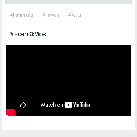
#hanım ağa
#hayvan
#köylü
Habere Ek Video