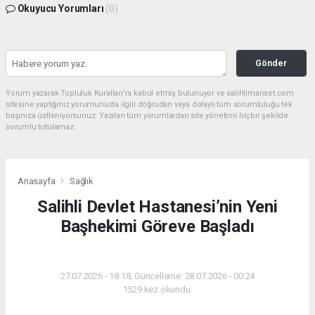
Okuyucu Yorumları
(0)
Gönder
Yorum yazarak Topluluk Kuralları’nı kabul etmiş bulunuyor ve salihlimanset.com
sitesine yaptığınız yorumunuzla ilgili doğrudan veya dolaylı tüm sorumluluğu tek
başınıza üstleniyorsunuz. Yazılan tüm yorumlardan site yönetimi hiçbir şekilde
sorumlu tutulamaz.
Anasayfa
Sağlık
Salihli Devlet Hastanesi’nin Yeni
Başhekimi Göreve Başladı
SAĞLIK
27.07.2026 - 18:18, Güncelleme: 28.07.2026 - 00:24
1529 kez okundu.