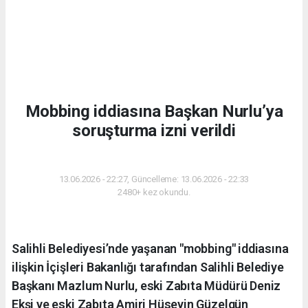
Mobbing iddiasına Başkan Nurlu’ya
soruşturma izni verildi
GÜNDEM
13.06.2026 - 22:27, Güncelleme: 13.06.2026 - 22:33
2480+ kez okundu.
Salihli Belediyesi’nde yaşanan "mobbing" iddiasına
ilişkin İçişleri Bakanlığı tarafından Salihli Belediye
Başkanı Mazlum Nurlu, eski Zabıta Müdürü Deniz
Ekşi ve eski Zabıta Amiri Hüseyin Güzelgün