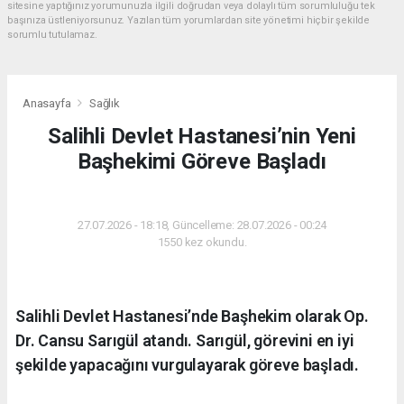
sitesine yaptığınız yorumunuzla ilgili doğrudan veya dolaylı tüm sorumluluğu tek
başınıza üstleniyorsunuz. Yazılan tüm yorumlardan site yönetimi hiçbir şekilde
sorumlu tutulamaz.
Anasayfa
Sağlık
Salihli Devlet Hastanesi’nin Yeni
Başhekimi Göreve Başladı
SAĞLIK
27.07.2026 - 18:18, Güncelleme: 28.07.2026 - 00:24
1550 kez okundu.
Salihli Devlet Hastanesi’nde Başhekim olarak Op.
Dr. Cansu Sarıgül atandı. Sarıgül, görevini en iyi
şekilde yapacağını vurgulayarak göreve başladı.