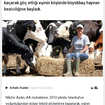
kaçarak göç ettiği eşinin köyünde büyükbaş hayvan
besiciliğine başladı.
Erkek
|
Kadın
(Haberi Sesli Oku)
Nilüfer Aydın, AA muhabirine, 2010 yılında İstanbul’un
yoğunluğundan dolayı tekstil atölyelerini kapatarak, eşinin