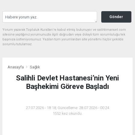
Gönder
Yorum yazarak Topluluk Kuralları’nı kabul etmiş bulunuyor ve salihlimanset.com
sitesine yaptığınız yorumunuzla ilgili doğrudan veya dolaylı tüm sorumluluğu tek
başınıza üstleniyorsunuz. Yazılan tüm yorumlardan site yönetimi hiçbir şekilde
sorumlu tutulamaz.
Anasayfa
Sağlık
Salihli Devlet Hastanesi’nin Yeni
Başhekimi Göreve Başladı
SAĞLIK
27.07.2026 - 18:18, Güncelleme: 28.07.2026 - 00:24
1552 kez okundu.