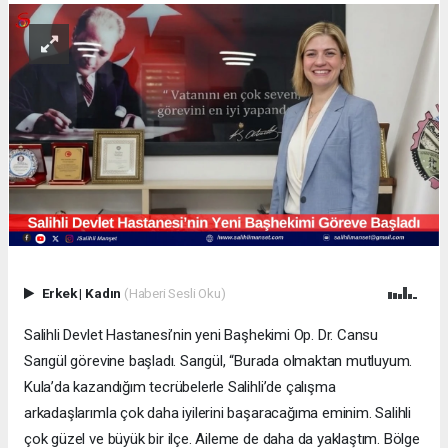
Erkek
|
Kadın
(Haberi Sesli Oku)
Salihli Devlet Hastanesi’nin yeni Başhekimi Op. Dr. Cansu
Sarıgül görevine başladı. Sarıgül, “Burada olmaktan mutluyum.
Kula’da kazandığım tecrübelerle Salihli’de çalışma
arkadaşlarımla çok daha iyilerini başaracağıma eminim. Salihli
çok güzel ve büyük bir ilçe. Aileme de daha da yaklaştım. Bölge