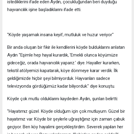
istediklerini ifade eden Aydın, çocukluğundan beri duyduğu
hayvancılık işine başladıklarını ifade etti.
"Köyde yaşamak insana keyif, mutluluk ve huzur veriyor"
Bir anda oluşan bir fikir ile kendilerini köyde bulduklarını anlatan
Aydın "Eşimle hep hayal kurardık, 'Emekli olunca köyümüze
gideceğiz, orada hayvancılık yaparız.' diye. Hayaller kurarken,
tekstil atölyemizi kapatarak, köye dönmeye karar verdik. İlk
geldiğimizde hiçbir şeyi bilmiyorduk. Hayvanları sadece
televizyonda gördüğümüz kadar biliyorduk." diye konuştu.
Köyde çok mutlu olduklarını kaydeden Aydın, şunları belirtti:
"Hayatımız güzel. Köyde olduğum için çok mutluyum. Güzel bir
hayatımız var. Köyde bir şeylerle uğraştığınız için zaman çabuk
geçiyor. Ben köy hayalimi gerçekleştirdim. Severek yapılan her