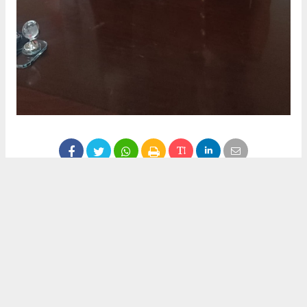
Anadolu Ajansı (AA), İhlas Haber Ajansı (İHA), Demirören
Haber Ajansı (DHA) ve diğer ajanslar tarafından eklenen tüm
haberler, sitemizin editörlerinin müdahalesi olmadan ajans
kanallarından çekilmektedir. Bu haberlerde yer alan hukuki
muhataplar haberi geçen ajanslar olup sitemizin hiç bir
editörü sorumlu tutulamaz...