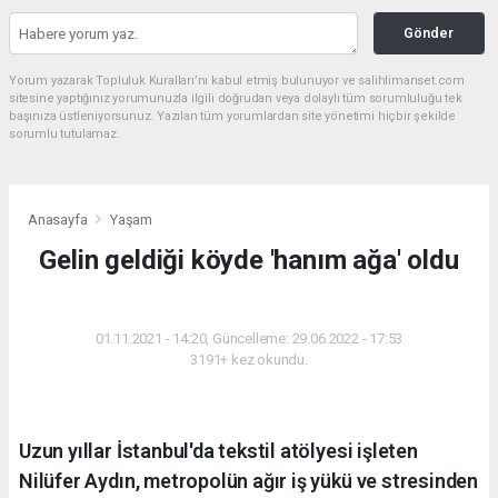
Gönder
Yorum yazarak Topluluk Kuralları’nı kabul etmiş bulunuyor ve salihlimanset.com
sitesine yaptığınız yorumunuzla ilgili doğrudan veya dolaylı tüm sorumluluğu tek
başınıza üstleniyorsunuz. Yazılan tüm yorumlardan site yönetimi hiçbir şekilde
sorumlu tutulamaz.
Anasayfa
Yaşam
Gelin geldiği köyde 'hanım ağa' oldu
YAŞAM
01.11.2021 - 14:20, Güncelleme: 29.06.2022 - 17:53
3191+ kez okundu.
Uzun yıllar İstanbul'da tekstil atölyesi işleten
Nilüfer Aydın, metropolün ağır iş yükü ve stresinden