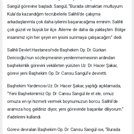
Sarıgül görevine başladı. Sarıgül, “Burada olmaktan mutluyum.
Kula’da kazandığım tecrübelerle Salihli’de çalışma
arkadaşlarımla çok daha iyilerini başaracağıma eminim. Salihli
çok güzel ve büyük bir ilçe. Aileme de daha da yaklaştım. Bölge
insanımız için her şeyin en iyisini sunmaya çalışacağım.” dedi.
Salihli Devlet Hastanesi’nde Başhekim Op. Dr. Gürkan
Dericioğlu’nun sözleşmesinin yenilenmemesinin ardından
başhekimlik görevini vekâleten yürüten Uz. Dr. Hacer Şakar,
görevi yeni Başhekim Op. Dr. Cansu Sarıgül’e devretti.
Başhekim Yardımcısı Uz. Dr. Hacer Şakar, yaptığı açıklamada,
“Yeni Başhekimimiz Op. Dr. Cansu Sarıgül ile el ele, omuz
omuza en iyi hizmeti vermek boynumuzun borcu. Salihli’de
aramıza hoş geldiniz diyor, yeni görevinde başarılar diliyorum.”
ifadelerini kullandı.
Görevi devralan Başhekim Op. Dr. Cansu Sarıgül ise, “Burada