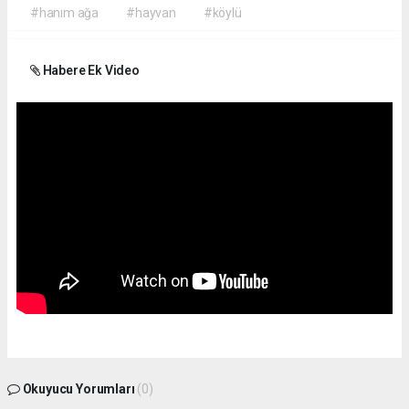
#hanım ağa
#hayvan
#köylü
Habere Ek Video
Okuyucu Yorumları
(0)