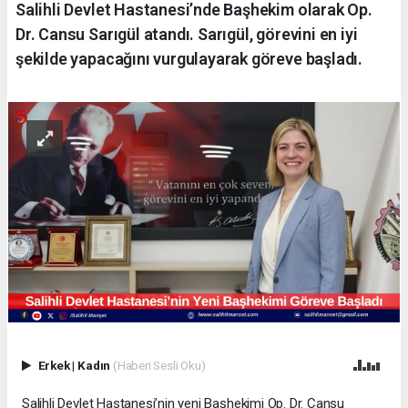
Salihli Devlet Hastanesi’nde Başhekim olarak Op.
Dr. Cansu Sarıgül atandı. Sarıgül, görevini en iyi
şekilde yapacağını vurgulayarak göreve başladı.
Erkek
|
Kadın
(Haberi Sesli Oku)
Salihli Devlet Hastanesi’nin yeni Başhekimi Op. Dr. Cansu