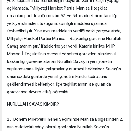
yetki kapsamında feshedildiğini duyurdu. Semih Yalçın yaptığı
açıklamada, “Milliyetçi Hareket Partisi Manisa il teşkilat
organları parti tüzüğümüzün 52. ve 54. maddelerinin tanıdığı
yetkiye istinaden, tüzüğümüzün ilgili maddesi uyarınca
feshedilmiştir. Yine aynı maddelerin verdiği yetki çerçevesinde,
Milliyetçi Hareket Partisi Manisa İl Başkanlığı görevine Nurullah
Savaş atanmıştır.” ifadelerine yer verdi. Kararla birlikte MHP
Manisa İl Teşkilatı’nın mevcut yönetimi görevden alınırken, il
başkanlığı görevine atanan Nurullah Savaş’ın yeni yönetim
yapılanmasına ilişkin çalışmalar yürütmesi bekleniyor. Savaş'ın
önümüzdeki günlerde yeni il yönetim kurulu kadrosunu
şekillendirmesi bekleniyor. İlçe teşkilatlarının ise şu an da
görevlerine devam ettiği öğrenildi.
NURULLAH SAVAŞ KİMDİR?
27. Dönem Milletvekili Genel Seçimi'nde Manisa Bölgesi'nden 2.
sıra milletvekili adayı olarak gösterilen Nurullah Savaş'ın