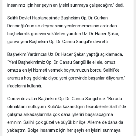
insanımız için her şeyin en iyisini sunmaya çalışacağım.” dedi.
Salihli Devlet Hastanesi’nde Başhekim Op. Dr. Gürkan
Dericioğlu’nun sözleşmesinin yenilenmemesinin ardından
başhekimlik görevini vekâleten yürüten Uz. Dr. Hacer Şakar,
görevi yeni Başhekim Op. Dr. Cansu Sarıgül’e devretti.
Başhekim Yardımcısı Uz. Dr. Hacer Şakar, yaptığı açıklamada,
“Yeni Başhekimimiz Op. Dr. Cansu Sarıgül ile el ele, omuz
omuza en iyi hizmeti vermek boynumuzun borcu. Salihli’de
aramıza hoş geldiniz diyor, yeni görevinde başarılar diliyorum.”
ifadelerini kullandı.
Görevi devralan Başhekim Op. Dr. Cansu Sarıgül ise, “Burada
olmaktan mutluyum. Kula’da kazandığım tecrübelerle Salihli’de
çalışma arkadaşlarımla çok daha iyilerini başaracağıma
eminim. Salihli çok güzel ve büyük bir ilçe. Aileme de daha da
yaklaştım. Bölge insanımız için her şeyin en iyisini sunmaya