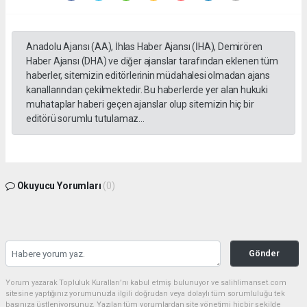
Anadolu Ajansı (AA), İhlas Haber Ajansı (İHA), Demirören
Haber Ajansı (DHA) ve diğer ajanslar tarafından eklenen tüm
haberler, sitemizin editörlerinin müdahalesi olmadan ajans
kanallarından çekilmektedir. Bu haberlerde yer alan hukuki
muhataplar haberi geçen ajanslar olup sitemizin hiç bir
editörü sorumlu tutulamaz...
Okuyucu Yorumları
(0)
Gönder
Yorum yazarak Topluluk Kuralları’nı kabul etmiş bulunuyor ve salihlimanset.com
sitesine yaptığınız yorumunuzla ilgili doğrudan veya dolaylı tüm sorumluluğu tek
başınıza üstleniyorsunuz. Yazılan tüm yorumlardan site yönetimi hiçbir şekilde