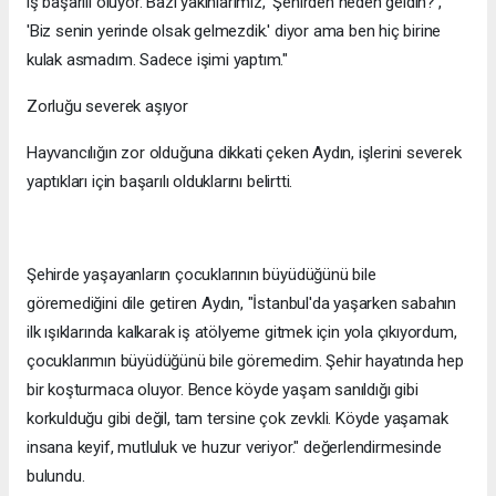
iş başarılı oluyor. Bazı yakınlarımız, 'Şehirden neden geldin?',
'Biz senin yerinde olsak gelmezdik.' diyor ama ben hiç birine
kulak asmadım. Sadece işimi yaptım."
Zorluğu severek aşıyor
Hayvancılığın zor olduğuna dikkati çeken Aydın, işlerini severek
yaptıkları için başarılı olduklarını belirtti.
Şehirde yaşayanların çocuklarının büyüdüğünü bile
göremediğini dile getiren Aydın, "İstanbul'da yaşarken sabahın
ilk ışıklarında kalkarak iş atölyeme gitmek için yola çıkıyordum,
çocuklarımın büyüdüğünü bile göremedim. Şehir hayatında hep
bir koşturmaca oluyor. Bence köyde yaşam sanıldığı gibi
korkulduğu gibi değil, tam tersine çok zevkli. Köyde yaşamak
insana keyif, mutluluk ve huzur veriyor." değerlendirmesinde
bulundu.