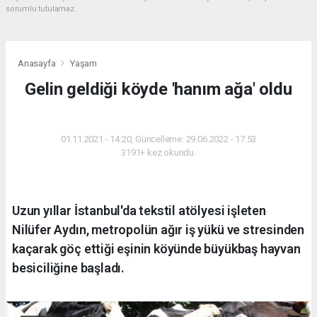
sorumlu tutulamaz.
Anasayfa
Yaşam
Gelin geldiği köyde 'hanım ağa' oldu
YAŞAM
01.11.2021 - 14:20, Güncelleme: 29.06.2022 - 17:53
3191+ kez okundu.
Uzun yıllar İstanbul'da tekstil atölyesi işleten
Nilüfer Aydın, metropolün ağır iş yükü ve stresinden
kaçarak göç ettiği eşinin köyünde büyükbaş hayvan
besiciliğine başladı.