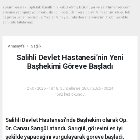
Yorum yazarak Topluluk Kuralları’nı kabul etmiş bulunuyor ve salihlimanset.com
sitesine yaptığınız yorumunuzla ilgili doğrudan veya dolaylı tüm sorumluluğu tek
başınıza üstleniyorsunuz. Yazılan tüm yorumlardan site yönetimi hiçbir şekilde
sorumlu tutulamaz.
Anasayfa
Sağlık
Salihli Devlet Hastanesi’nin Yeni
Başhekimi Göreve Başladı
SAĞLIK
27.07.2026 - 18:18, Güncelleme: 28.07.2026 - 00:24
1592 kez okundu.
Salihli Devlet Hastanesi’nde Başhekim olarak Op.
Dr. Cansu Sarıgül atandı. Sarıgül, görevini en iyi
şekilde yapacağını vurgulayarak göreve başladı.