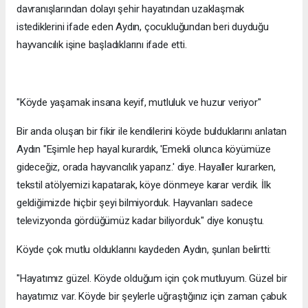
davranışlarından dolayı şehir hayatından uzaklaşmak
istediklerini ifade eden Aydın, çocukluğundan beri duyduğu
hayvancılık işine başladıklarını ifade etti.
"Köyde yaşamak insana keyif, mutluluk ve huzur veriyor"
Bir anda oluşan bir fikir ile kendilerini köyde bulduklarını anlatan
Aydın "Eşimle hep hayal kurardık, 'Emekli olunca köyümüze
gideceğiz, orada hayvancılık yaparız.' diye. Hayaller kurarken,
tekstil atölyemizi kapatarak, köye dönmeye karar verdik. İlk
geldiğimizde hiçbir şeyi bilmiyorduk. Hayvanları sadece
televizyonda gördüğümüz kadar biliyorduk." diye konuştu.
Köyde çok mutlu olduklarını kaydeden Aydın, şunları belirtti:
"Hayatımız güzel. Köyde olduğum için çok mutluyum. Güzel bir
hayatımız var. Köyde bir şeylerle uğraştığınız için zaman çabuk