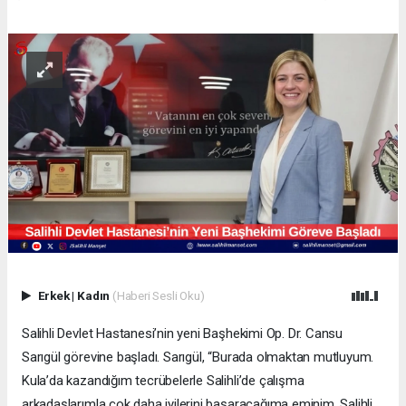
Erkek
|
Kadın
(Haberi Sesli Oku)
Salihli Devlet Hastanesi’nin yeni Başhekimi Op. Dr. Cansu
Sarıgül görevine başladı. Sarıgül, “Burada olmaktan mutluyum.
Kula’da kazandığım tecrübelerle Salihli’de çalışma
arkadaşlarımla çok daha iyilerini başaracağıma eminim. Salihli