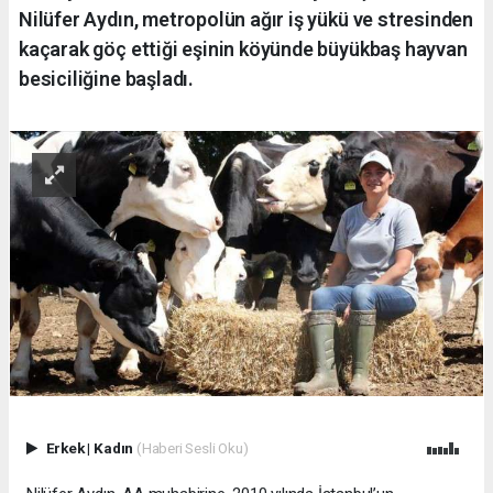
Nilüfer Aydın, metropolün ağır iş yükü ve stresinden
kaçarak göç ettiği eşinin köyünde büyükbaş hayvan
besiciliğine başladı.
Erkek
|
Kadın
(Haberi Sesli Oku)