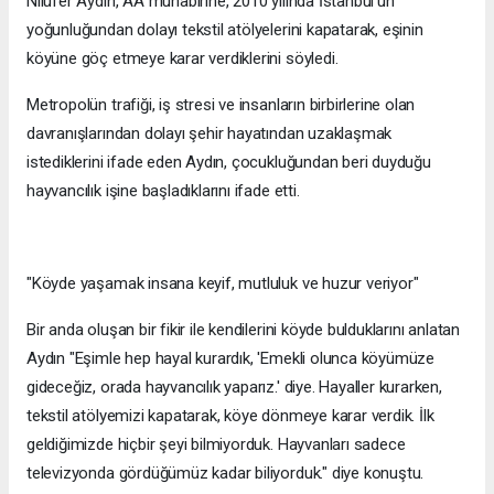
Nilüfer Aydın, AA muhabirine, 2010 yılında İstanbul’un
yoğunluğundan dolayı tekstil atölyelerini kapatarak, eşinin
köyüne göç etmeye karar verdiklerini söyledi.
Metropolün trafiği, iş stresi ve insanların birbirlerine olan
davranışlarından dolayı şehir hayatından uzaklaşmak
istediklerini ifade eden Aydın, çocukluğundan beri duyduğu
hayvancılık işine başladıklarını ifade etti.
"Köyde yaşamak insana keyif, mutluluk ve huzur veriyor"
Bir anda oluşan bir fikir ile kendilerini köyde bulduklarını anlatan
Aydın "Eşimle hep hayal kurardık, 'Emekli olunca köyümüze
gideceğiz, orada hayvancılık yaparız.' diye. Hayaller kurarken,
tekstil atölyemizi kapatarak, köye dönmeye karar verdik. İlk
geldiğimizde hiçbir şeyi bilmiyorduk. Hayvanları sadece
televizyonda gördüğümüz kadar biliyorduk." diye konuştu.