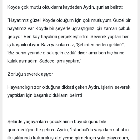
Köyde çok mutlu olduklarını kaydeden Aydın, şunları belirtti:
"Hayatımız güzel. Köyde olduğum için çok mutluyum. Güzel bir
hayatımız var. Köyde bir şeylerle uğraştığınız için zaman çabuk
geçiyor. Ben köy hayalimi gerçekleştirdim. Severek yapılan her
iş başarılı oluyor. Bazı yakınlarımız, 'Şehirden neden geldin?',
'Biz senin yerinde olsak gelmezdik.' diyor ama ben hiç birine
kulak asmadım. Sadece işimi yaptım."
Zorluğu severek aşıyor
Hayvancılığın zor olduğuna dikkati çeken Aydın, işlerini severek
yaptıkları için başarılı olduklarını belirtti.
Şehirde yaşayanların çocuklarının büyüdüğünü bile
göremediğini dile getiren Aydın, "İstanbul'da yaşarken sabahın
ilk ışıklarında kalkarak iş atölyeme gitmek için yola çıkıyordum,