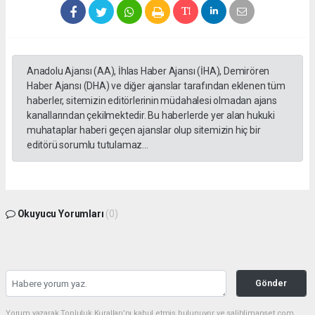
Anadolu Ajansı (AA), İhlas Haber Ajansı (İHA), Demirören
Haber Ajansı (DHA) ve diğer ajanslar tarafından eklenen tüm
haberler, sitemizin editörlerinin müdahalesi olmadan ajans
kanallarından çekilmektedir. Bu haberlerde yer alan hukuki
muhataplar haberi geçen ajanslar olup sitemizin hiç bir
editörü sorumlu tutulamaz...
Okuyucu Yorumları
(0)
Gönder
Yorum yazarak Topluluk Kuralları’nı kabul etmiş bulunuyor ve salihlimanset.com