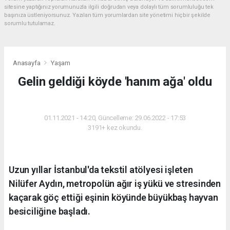
sitesine yaptığınız yorumunuzla ilgili doğrudan veya dolaylı tüm sorumluluğu tek
başınıza üstleniyorsunuz. Yazılan tüm yorumlardan site yönetimi hiçbir şekilde
sorumlu tutulamaz.
Anasayfa
Yaşam
Gelin geldiği köyde 'hanım ağa' oldu
YAŞAM
01.11.2021 - 14:20, Güncelleme: 29.06.2022 - 17:53
3191+ kez okundu.
Uzun yıllar İstanbul'da tekstil atölyesi işleten
Nilüfer Aydın, metropolün ağır iş yükü ve stresinden
kaçarak göç ettiği eşinin köyünde büyükbaş hayvan
besiciliğine başladı.