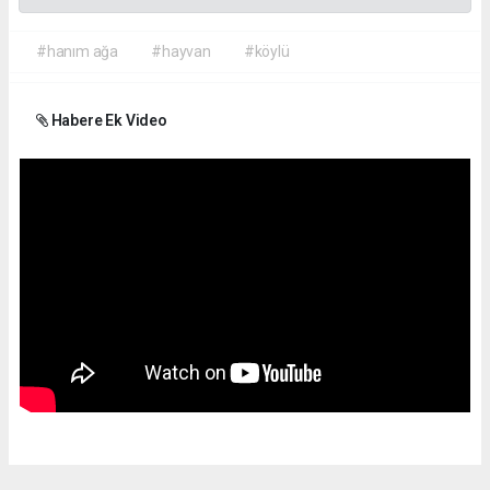
#hanım ağa
#hayvan
#köylü
Habere Ek Video