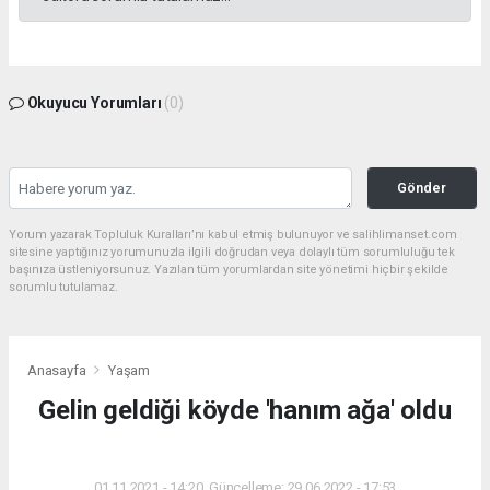
Okuyucu Yorumları
(0)
Gönder
Yorum yazarak Topluluk Kuralları’nı kabul etmiş bulunuyor ve salihlimanset.com
sitesine yaptığınız yorumunuzla ilgili doğrudan veya dolaylı tüm sorumluluğu tek
başınıza üstleniyorsunuz. Yazılan tüm yorumlardan site yönetimi hiçbir şekilde
sorumlu tutulamaz.
Anasayfa
Yaşam
Gelin geldiği köyde 'hanım ağa' oldu
YAŞAM
01.11.2021 - 14:20, Güncelleme: 29.06.2022 - 17:53