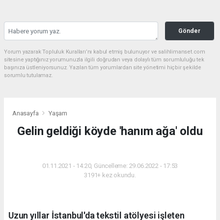
Gönder
Yorum yazarak Topluluk Kuralları’nı kabul etmiş bulunuyor ve salihlimanset.com
sitesine yaptığınız yorumunuzla ilgili doğrudan veya dolaylı tüm sorumluluğu tek
başınıza üstleniyorsunuz. Yazılan tüm yorumlardan site yönetimi hiçbir şekilde
sorumlu tutulamaz.
Anasayfa
Yaşam
Gelin geldiği köyde 'hanım ağa' oldu
YAŞAM
01.11.2021 - 14:20, Güncelleme: 29.06.2022 - 17:53
3191+ kez okundu.
Uzun yıllar İstanbul'da tekstil atölyesi işleten