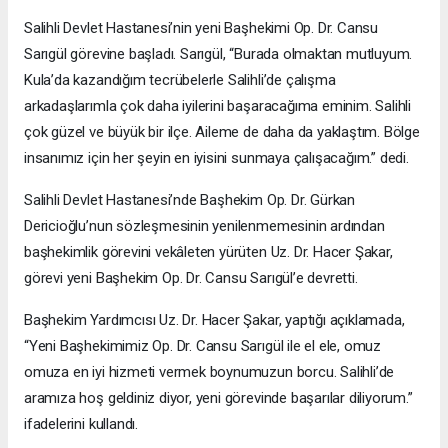
Salihli Devlet Hastanesi’nin yeni Başhekimi Op. Dr. Cansu
Sarıgül görevine başladı. Sarıgül, “Burada olmaktan mutluyum.
Kula’da kazandığım tecrübelerle Salihli’de çalışma
arkadaşlarımla çok daha iyilerini başaracağıma eminim. Salihli
çok güzel ve büyük bir ilçe. Aileme de daha da yaklaştım. Bölge
insanımız için her şeyin en iyisini sunmaya çalışacağım.” dedi.
Salihli Devlet Hastanesi’nde Başhekim Op. Dr. Gürkan
Dericioğlu’nun sözleşmesinin yenilenmemesinin ardından
başhekimlik görevini vekâleten yürüten Uz. Dr. Hacer Şakar,
görevi yeni Başhekim Op. Dr. Cansu Sarıgül’e devretti.
Başhekim Yardımcısı Uz. Dr. Hacer Şakar, yaptığı açıklamada,
“Yeni Başhekimimiz Op. Dr. Cansu Sarıgül ile el ele, omuz
omuza en iyi hizmeti vermek boynumuzun borcu. Salihli’de
aramıza hoş geldiniz diyor, yeni görevinde başarılar diliyorum.”
ifadelerini kullandı.