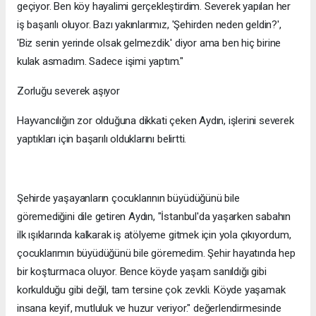
geçiyor. Ben köy hayalimi gerçekleştirdim. Severek yapılan her
iş başarılı oluyor. Bazı yakınlarımız, 'Şehirden neden geldin?',
'Biz senin yerinde olsak gelmezdik.' diyor ama ben hiç birine
kulak asmadım. Sadece işimi yaptım."
Zorluğu severek aşıyor
Hayvancılığın zor olduğuna dikkati çeken Aydın, işlerini severek
yaptıkları için başarılı olduklarını belirtti.
Şehirde yaşayanların çocuklarının büyüdüğünü bile
göremediğini dile getiren Aydın, "İstanbul'da yaşarken sabahın
ilk ışıklarında kalkarak iş atölyeme gitmek için yola çıkıyordum,
çocuklarımın büyüdüğünü bile göremedim. Şehir hayatında hep
bir koşturmaca oluyor. Bence köyde yaşam sanıldığı gibi
korkulduğu gibi değil, tam tersine çok zevkli. Köyde yaşamak
insana keyif, mutluluk ve huzur veriyor." değerlendirmesinde