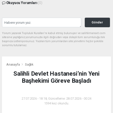
Okuyucu Yorumları
(0)
Gönder
Yorum yazarak Topluluk Kuralları’nı kabul etmiş bulunuyor ve salihlimanset.com
sitesine yaptığınız yorumunuzla ilgili doğrudan veya dolaylı tüm sorumluluğu tek
başınıza üstleniyorsunuz. Yazılan tüm yorumlardan site yönetimi hiçbir şekilde
sorumlu tutulamaz.
Anasayfa
Sağlık
Salihli Devlet Hastanesi’nin Yeni
Başhekimi Göreve Başladı
SAĞLIK
27.07.2026 - 18:18, Güncelleme: 28.07.2026 - 00:24
1594 kez okundu.