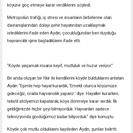
köyüne göç etmeye karar verdiklerini söyledi.
Metropolün trafiği, iş stresi ve insanların birbirlerine olan
davranışlarından dolayı şehir hayatından uzaklaşmak
istediklerini ifade eden Aydın, çocukluğundan beri duyduğu
hayvancılık işine başladıklarını ifade etti.
"Köyde yaşamak insana keyif, mutluluk ve huzur veriyor"
Bir anda oluşan bir fikir ile kendilerini köyde bulduklarını anlatan
Aydın "Eşimle hep hayal kurardık, 'Emekli olunca köyümüze
gideceğiz, orada hayvancılık yaparız.' diye. Hayaller kurarken,
tekstil atölyemizi kapatarak, köye dönmeye karar verdik. İlk
geldiğimizde hiçbir şeyi bilmiyorduk. Hayvanları sadece
televizyonda gördüğümüz kadar biliyorduk." diye konuştu.
Köyde çok mutlu olduklarını kaydeden Aydın, şunları belirtti: