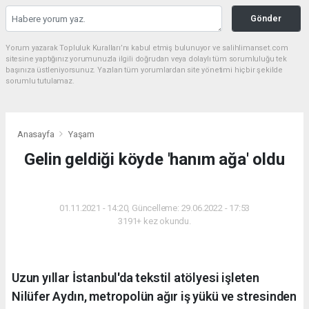
Gönder
Yorum yazarak Topluluk Kuralları’nı kabul etmiş bulunuyor ve salihlimanset.com
sitesine yaptığınız yorumunuzla ilgili doğrudan veya dolaylı tüm sorumluluğu tek
başınıza üstleniyorsunuz. Yazılan tüm yorumlardan site yönetimi hiçbir şekilde
sorumlu tutulamaz.
Anasayfa
Yaşam
Gelin geldiği köyde 'hanım ağa' oldu
YAŞAM
01.11.2021 - 14:20, Güncelleme: 29.06.2022 - 17:53
3191+ kez okundu.
Uzun yıllar İstanbul'da tekstil atölyesi işleten
Nilüfer Aydın, metropolün ağır iş yükü ve stresinden