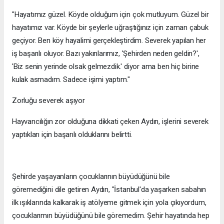
"Hayatımız güzel. Köyde olduğum için çok mutluyum. Güzel bir
hayatımız var. Köyde bir şeylerle uğraştığınız için zaman çabuk
geçiyor. Ben köy hayalimi gerçekleştirdim. Severek yapılan her
iş başarılı oluyor. Bazı yakınlarımız, 'Şehirden neden geldin?',
'Biz senin yerinde olsak gelmezdik.' diyor ama ben hiç birine
kulak asmadım. Sadece işimi yaptım."
Zorluğu severek aşıyor
Hayvancılığın zor olduğuna dikkati çeken Aydın, işlerini severek
yaptıkları için başarılı olduklarını belirtti.
Şehirde yaşayanların çocuklarının büyüdüğünü bile
göremediğini dile getiren Aydın, "İstanbul'da yaşarken sabahın
ilk ışıklarında kalkarak iş atölyeme gitmek için yola çıkıyordum,
çocuklarımın büyüdüğünü bile göremedim. Şehir hayatında hep