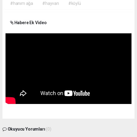
#hanım ağa
#hayvan
#köylü
Habere Ek Video
Okuyucu Yorumları
(0)