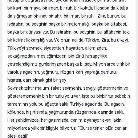
hesaplar coğrafyasında, ayakta tutan, sadece bir inat, bir ahit,
bir kavil, bir maya, bir iman, bir ruh, bir köktür. Hesaba da kitaba
da sığmayan bir inat, bir ahit, bir iman, bir ruh… Zira, bunun, bu
ısdırabın, bu sevginin başka bir matematiği, başka bir alfabesi,
başka bir dünyası var. Bu ıstırabın, bu sevginin, bu alfabenin tek
bir kelimelik karşılığı var. Ve onun adı da; Türkiye. Zira, bu ülkeyi,
Türkiye'yi sevmek, siyasetten, hayattan, ailemizden,
sokağımızdan, mesleğimizden, bin türlü hesapçılıkla
çevrelendiğimiz günlerimizden başka bi şey. Milyonlarca yıllık bir
varoluş ağacının, yağmuru, rüzgarı, karı, yaprağı, çamuru,
hışırtısı, canı olmak gibi bir şey.
Sevmek tektir malum, fakat sevmenin, sevgiyi göstermenin ve
gösterememenin bin bir türlü yolu var. İşte bu binbir tür sebebin
tamamının yolu bu ağaçta saklı. Türkiye ağacında. Bu ağacın,
kökünde, hışırtısında, yağmurunda, rüzgarında, canında saklı.
Her şehidimizde, her gazimizde, canımız yanıyor evet, lakin
milyonlarca yıllık bir bilgiyle biliyoruz. “Ölürse tenler ölür, canlar
ölesi değil”.