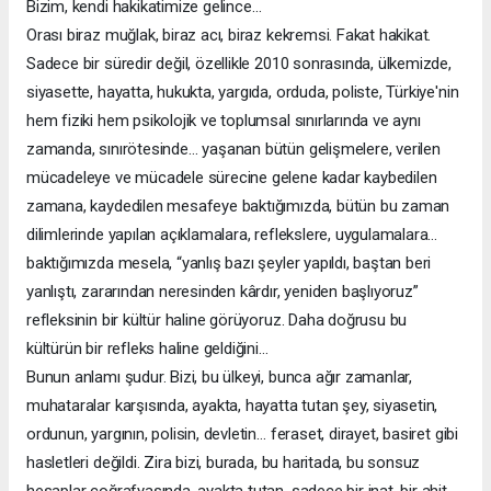
Bizim, kendi hakikatimize gelince…
Orası biraz muğlak, biraz acı, biraz kekremsi. Fakat hakikat.
Sadece bir süredir değil, özellikle 2010 sonrasında, ülkemizde,
siyasette, hayatta, hukukta, yargıda, orduda, poliste, Türkiye'nin
hem fiziki hem psikolojik ve toplumsal sınırlarında ve aynı
zamanda, sınırötesinde… yaşanan bütün gelişmelere, verilen
mücadeleye ve mücadele sürecine gelene kadar kaybedilen
zamana, kaydedilen mesafeye baktığımızda, bütün bu zaman
dilimlerinde yapılan açıklamalara, reflekslere, uygulamalara…
baktığımızda mesela, “yanlış bazı şeyler yapıldı, baştan beri
yanlıştı, zararından neresinden kârdır, yeniden başlıyoruz”
refleksinin bir kültür haline görüyoruz. Daha doğrusu bu
kültürün bir refleks haline geldiğini…
Bunun anlamı şudur. Bizi, bu ülkeyi, bunca ağır zamanlar,
muhataralar karşısında, ayakta, hayatta tutan şey, siyasetin,
ordunun, yargının, polisin, devletin… feraset, dirayet, basiret gibi
hasletleri değildi. Zira bizi, burada, bu haritada, bu sonsuz