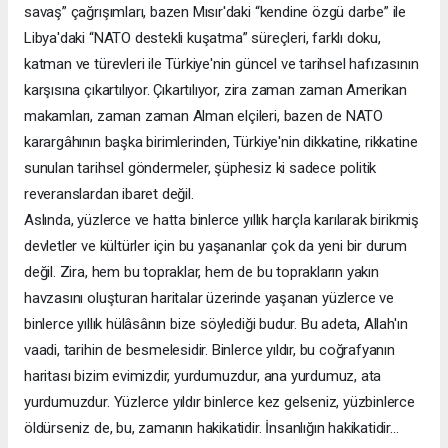
savaş” çağrışımları, bazen Mısır'daki “kendine özgü darbe” ile
Libya'daki “NATO destekli kuşatma” süreçleri, farklı doku,
katman ve türevleri ile Türkiye'nin güncel ve tarihsel hafızasının
karşısına çıkartılıyor. Çıkartılıyor, zira zaman zaman Amerikan
makamları, zaman zaman Alman elçileri, bazen de NATO
karargâhının başka birimlerinden, Türkiye'nin dikkatine, rikkatine
sunulan tarihsel göndermeler, şüphesiz ki sadece politik
reveranslardan ibaret değil.
Aslında, yüzlerce ve hatta binlerce yıllık harçla karılarak birikmiş
devletler ve kültürler için bu yaşananlar çok da yeni bir durum
değil. Zira, hem bu topraklar, hem de bu toprakların yakın
havzasını oluşturan haritalar üzerinde yaşanan yüzlerce ve
binlerce yıllık hülâsânın bize söylediği budur. Bu adeta, Allah'ın
vaadi, tarihin de besmelesidir. Binlerce yıldır, bu coğrafyanın
haritası bizim evimizdir, yurdumuzdur, ana yurdumuz, ata
yurdumuzdur. Yüzlerce yıldır binlerce kez gelseniz, yüzbinlerce
öldürseniz de, bu, zamanın hakikatidir. İnsanlığın hakikatidir…