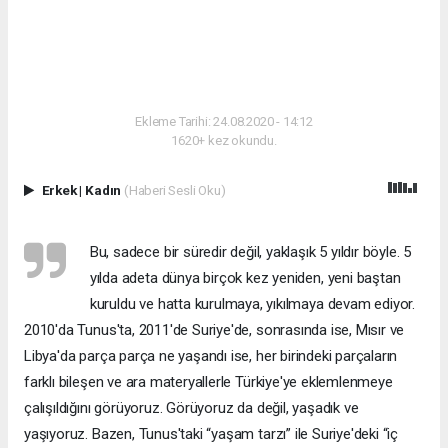
Ekleme Tarihi: 24.08.2020 - 14:12
1620+ kez okundu.
Erkek
|
Kadın
(Haberi Sesli Oku)
Bu, sadece bir süredir değil, yaklaşık 5 yıldır böyle. 5
yılda adeta dünya birçok kez yeniden, yeni baştan
kuruldu ve hatta kurulmaya, yıkılmaya devam ediyor.
2010'da Tunus'ta, 2011'de Suriye'de, sonrasında ise, Mısır ve
Libya'da parça parça ne yaşandı ise, her birindeki parçaların
farklı bileşen ve ara materyallerle Türkiye'ye eklemlenmeye
çalışıldığını görüyoruz. Görüyoruz da değil, yaşadık ve
yaşıyoruz. Bazen, Tunus'taki “yaşam tarzı” ile Suriye'deki “iç