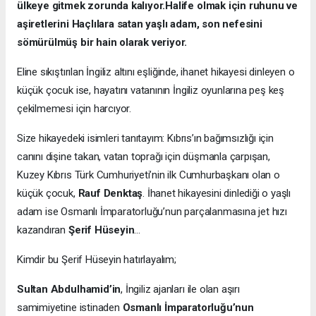
ülkeye gitmek zorunda kalıyor.
Halife olmak için ruhunu ve
aşiretlerini Haçlılara satan yaşlı adam, son nefesini
sömürülmüş bir hain olarak veriyor.
Eline sıkıştırılan İngiliz altını eşliğinde, ihanet hikayesi dinleyen o
küçük çocuk ise, hayatını vatanının İngiliz oyunlarına peş keş
çekilmemesi için harcıyor.
Size hikayedeki isimleri tanıtayım: Kıbrıs’ın bağımsızlığı için
canını dişine takan, vatan toprağı için düşmanla çarpışan,
Kuzey Kıbrıs Türk Cumhuriyeti’nin ilk Cumhurbaşkanı olan o
küçük çocuk,
Rauf Denktaş
. İhanet hikayesini dinlediği o yaşlı
adam ise Osmanlı İmparatorluğu’nun parçalanmasına jet hızı
kazandıran
Şerif Hüseyin
…
Kimdir bu Şerif Hüseyin hatırlayalım;
Sultan Abdulhamid’in
, İngiliz ajanları ile olan aşırı
samimiyetine istinaden
Osmanlı İmparatorluğu’nun