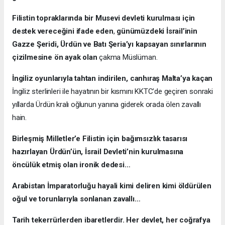
Filistin topraklarında bir Musevi devleti kurulması için
destek vereceğini ifade eden
,
günümüzdeki İsrail’inin
Gazze Şeridi, Ürdün ve Batı Şeria’yı kapsayan sınırlarının
çizilmesine ön ayak olan
çakma Müslüman.
İngiliz oyunlarıyla tahtan indirilen, canhıraş Malta’ya kaçan
İngiliz sterlinleri ile hayatının bir kısmını KKTC’de geçiren sonraki
yıllarda Ürdün kralı oğlunun yanına giderek orada ölen zavallı
hain.
Birleşmiş Milletler’e Filistin için bağımsızlık tasarısı
hazırlayan Ürdün’ün, İsrail Devleti’nin kurulmasına
öncülük etmiş olan ironik dedesi…
Arabistan İmparatorluğu hayali kimi deliren kimi öldürülen
oğul ve torunlarıyla sonlanan zavallı…
Tarih tekerrürlerden ibaretlerdir. Her devlet, her coğrafya