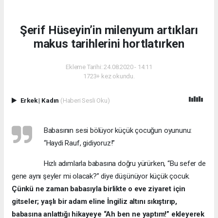
Şerif Hüseyin’in milenyum artıkları
makus tarihlerini hortlatırken
Ekleme Tarihi: 24.08.2020 - 14:11
1723+ kez okundu.
Erkek
|
Kadın
(Haberi Sesli Oku)
Babasının sesi bölüyor küçük çocuğun oyununu:
“Haydi Rauf, gidiyoruz!”
Hızlı adımlarla babasına doğru yürürken, “Bu sefer de
gene aynı şeyler mi olacak?” diye düşünüyor küçük çocuk.
Çünkü ne zaman babasıyla birlikte o eve ziyaret için
gitseler; yaşlı bir adam eline İngiliz altını sıkıştırıp,
babasına anlattığı hikayeye “Ah ben ne yaptım!” ekleyerek