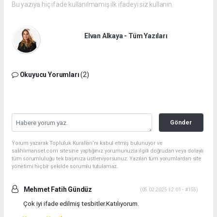
Bu yazıya hiç ifade kullanılmamış ilk ifadeyi siz kullanın.
Elvan Alkaya - Tüm Yazıları
Okuyucu Yorumları
(2)
Gönder
Yorum yazarak Topluluk Kuralları’nı kabul etmiş bulunuyor ve
salihlimanset.com sitesine yaptığınız yorumunuzla ilgili doğrudan veya dolaylı
tüm sorumluluğu tek başınıza üstleniyorsunuz. Yazılan tüm yorumlardan site
yönetimi hiçbir şekilde sorumlu tutulamaz.
Mehmet Fatih Gündüz
(05.02.2025 12:01 - #155)
Çok iyi ifade edilmiş tesbitler.Katılıyorum.