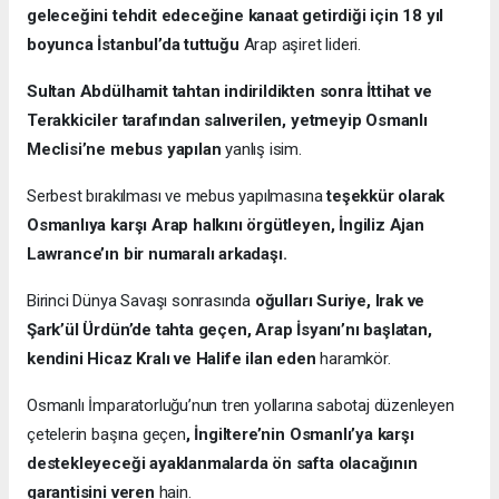
geleceğini tehdit edeceğine kanaat getirdiği için 18 yıl
boyunca İstanbul’da tuttuğu
Arap aşiret lideri.
Sultan Abdülhamit tahtan indirildikten sonra İttihat ve
Terakkiciler tarafından salıverilen, yetmeyip Osmanlı
Meclisi’ne mebus yapılan
yanlış isim.
Serbest bırakılması ve mebus yapılmasına
teşekkür olarak
Osmanlıya karşı Arap halkını örgütleyen, İngiliz Ajan
Lawrance’ın bir numaralı arkadaşı.
Birinci Dünya Savaşı sonrasında
oğulları Suriye, Irak ve
Şark’ül Ürdün’de tahta geçen, Arap İsyanı’nı başlatan,
kendini Hicaz Kralı ve Halife ilan eden
haramkör.
Osmanlı İmparatorluğu’nun tren yollarına sabotaj düzenleyen
çetelerin başına geçen
, İngiltere’nin Osmanlı’ya karşı
destekleyeceği ayaklanmalarda ön safta olacağının
garantisini veren
hain.