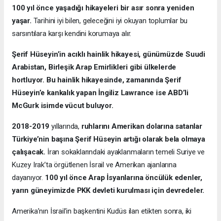
100 yıl önce yaşadığı hikayeleri bir asır sonra yeniden
yaşar.
Tarihini iyi bilen, geleceğini iyi okuyan toplumlar bu
sarsıntılara karşı kendini korumaya alır.
Şerif Hüseyin’in acıklı hainlik hikayesi, günümüzde Suudi
Arabistan, Birleşik Arap Emirlikleri gibi ülkelerde
hortluyor. Bu hainlik hikayesinde, zamanında Şerif
Hüseyin’e kankalık yapan İngiliz Lawrance ise ABD’li
McGurk isimde vücut buluyor.
2018-2019
yıllarında,
ruhlarını Amerikan dolarına satanlar
Türkiye’nin başına Şerif Hüseyin artığı olarak bela olmaya
çalışacak.
İran sokaklarındaki ayaklanmaların temeli Suriye ve
Kuzey Irak’ta örgütlenen İsrail ve Amerikan ajanlarına
dayanıyor.
100 yıl önce Arap İsyanlarına öncülük edenler,
yarın güneyimizde PKK devleti kurulması için devredeler.
Amerika’nın İsrail’in başkentini Kudüs ilan etikten sonra, iki