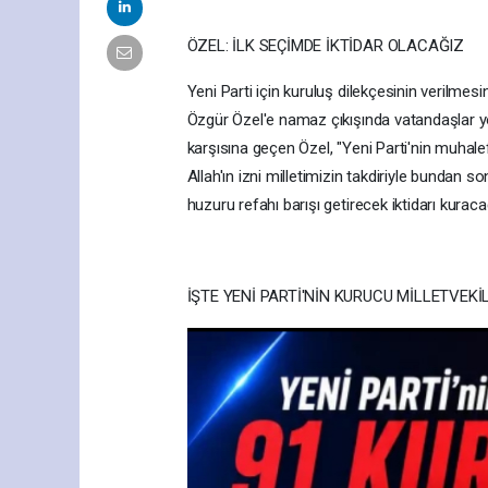
ÖZEL: İLK SEÇİMDE İKTİDAR OLACAĞIZ
Yeni Parti için kuruluş dilekçesinin verilme
Özgür Özel'e namaz çıkışında vatandaşlar y
karşısına geçen Özel, "Yeni Parti'nin muhalef
Allah'ın izni milletimizin takdiriyle bundan 
huzuru refahı barışı getirecek iktidarı kuraca
İŞTE YENİ PARTİ'NİN KURUCU MİLLETVEKİL