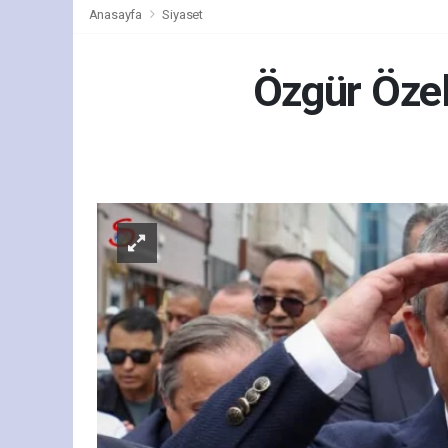
Anasayfa
Siyaset
Özgür Özel,
Siy