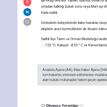
gerektiği belirtildi. Yapılan uyarıda, budama 
ortadan kalktığı Şubat sonu veya Mart ayı d
ifade edildi.
Üreticilerin bahçelerinde kalıcı hasarlar ol
ekiplerin arazi kontrollerinin de devam edeceği
Salihli İlçe Tarım ve Orman Müdürlüğü tarafı
: - 7.20 °C, Kabazlı: -8.93 ° C ve Kemerdamla
Anadolu Ajansı (AA), İhlas Haber Ajansı (İH
tüm haberler, sitemizin editörlerinin müdaha
alan hukuki muhataplar haberi geçen ajanslar
Okuyucu Yorumları
(0)