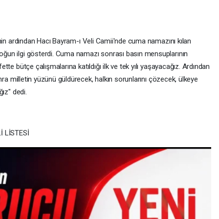
sinin ardından Hacı Bayram-ı Veli Camii'nde cuma namazını kılan
oğun ilgi gösterdi. Cuma namazı sonrası basın mensuplarının
ette bütçe çalışmalarına katıldığı ilk ve tek yılı yaşayacağız. Ardından
sonra milletin yüzünü güldürecek, halkın sorunlarını çözecek, ülkeye
ğız" dedi.
İ LİSTESİ