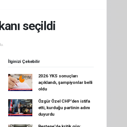
kanı seçildi
u.
İlginizi Çekebilir
2026 YKS sonuçları
açıklandı, şampiyonlar belli
oldu
Özgür Özel CHP'den istifa
etti, kurduğu partinin adını
duyurdu
Beştepe'de kritik gün: