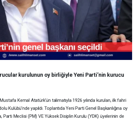
ucular kurulunun oy birliğiyle Yeni Parti’nin kurucu
 Mustafa Kemal Atatürk’ün talimatıyla 1926 yılında kurulan, ilk fahri
olu Kulübü’nde yapıldı. Toplantıda Yeni Parti Genel Başkanlığına oy
ıca, Parti Meclisi (PM) VE Yüksek Disiplin Kurulu (YDK) üyelerinin de