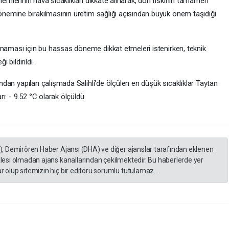
işlemlerinin hava sıcaklıkları dikkate alınarak, don riskinin tamamen
önemine bırakılmasının üretim sağlığı açısından büyük önem taşıdığı
uşmaması için bu hassas döneme dikkat etmeleri istenirken, teknik
 bildirildi.
ndan yapılan çalışmada Salihli'de ölçülen en düşük sıcaklıklar Taytan
rı: - 9.52 °C olarak ölçüldü.
A), Demirören Haber Ajansı (DHA) ve diğer ajanslar tarafından eklenen
lesi olmadan ajans kanallarından çekilmektedir. Bu haberlerde yer
 olup sitemizin hiç bir editörü sorumlu tutulamaz...