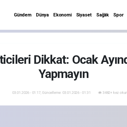
Gündem
Dünya
Ekonomi
Siyaset
Sağlık
Spor
ticileri Dikkat: Ocak Ay
Yapmayın
03.01.2026 - 01:17, Güncelleme: 03.01.2026 - 01:31
3482+ kez oku
dem