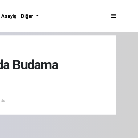
Asayiş
Diğer
ında Budama
ndu.