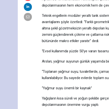
depolanmasının hem ekonomik hem de çevrese
Teknik engellerin modüler yeraltı tank sisteml
avantajlarını şöyle özetledi: “Farklı geometr
altına şekil gözetmeksizin yeraltı depoları k
zemini güçlendirerek çökme ve çatlama riski
bütününde makro etkiler yaratır.” dedi.
“Evsel kullanımda yüzde 50’ye varan tasarru
Arslan, yağmur suyunun günlük yaşamda birço
“Toplanan yağmur suyu; tuvaletlerde, çamaşı
kullanılabiliyor. Bu sayede evlerde toplam 
“Yağmur suyu önemli bir kaynak”
Yağışların kısa süreli ve yoğun şekilde gerçe
depolanmasının önemine vurgu yaptı.