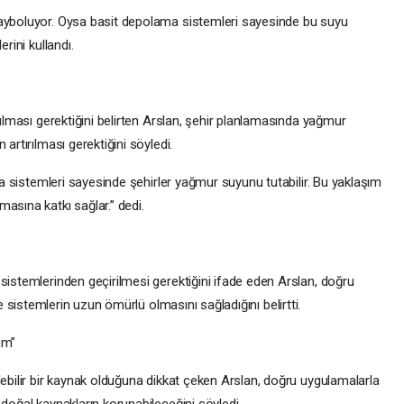
yboluyor. Oysa basit depolama sistemleri sayesinde bu suyu
rini kullandı.
ılması gerektiğini belirten Arslan, şehir planlamasında yağmur
rtırılması gerektiğini söyledi.
a sistemleri sayesinde şehirler yağmur suyunu tutabilir. Bu yaklaşım
sına katkı sağlar.” dedi.
istemlerinden geçirilmesi gerektiğini ifade eden Arslan, doğru
 ve sistemlerin uzun ömürlü olmasını sağladığını belirtti.
üm”
bilir bir kaynak olduğuna dikkat çeken Arslan, doğru uygulamalarla
oğal kaynakların korunabileceğini söyledi.