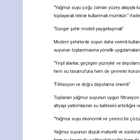
“Yağmur suyu çoğu zaman yüzey akışıyla ka
toplayarak tekrar kullanmak mümkün.” ifadele
“Sünger şehir modeli yaygınlaşmalı”
Modern şehirlerde suyun daha verimli kullan
suyunun toplanmasına yönelik uygulamaların a
“Yeşil alanlar, geçirgen yüzeyler ve depolam
hem su tasarrufuna hem de çevrenin korunma
“Filtrasyon ve doğru depolama önemli”
Toplanan yağmur suyunun uygun filtrasyon s
altyapı yatırımlarının su kalitesini artırdığını
“Yağmur suyu ekonomik ve çevreci bir çöz
Yağmur suyunun düşük maliyetli ve sürdürüle
hem su tasarrufu sağlanabileceğini hem de d