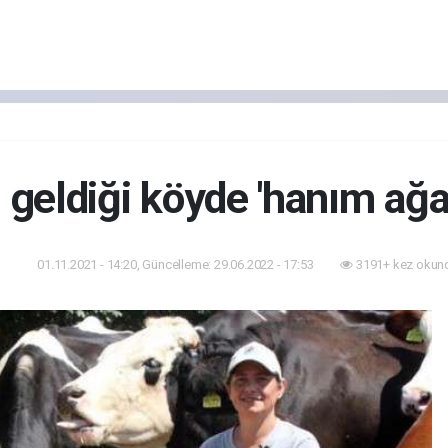
 geldiği köyde 'hanım ağa
01.11.2021 - 14:20, Güncelleme: 29.06.2022 - 17:53
3191+ kez okun
am