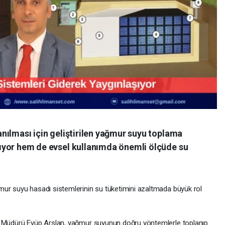
anılması için geliştirilen yağmur suyu toplama
lıyor hem de evsel kullanımda önemli ölçüde su
ğmur suyu hasadı sistemlerinin su tüketimini azaltmada büyük rol
ket Müdürü Eyüp Arslan, yağmur suyunun doğru yöntemlerle toplanıp