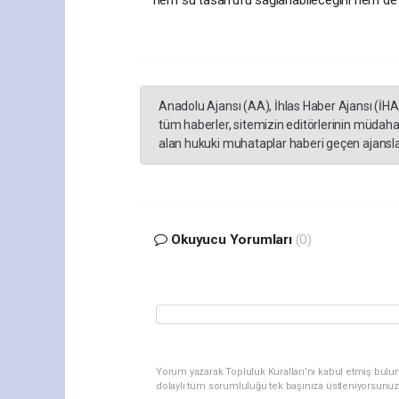
Anadolu Ajansı (AA), İhlas Haber Ajansı (İH
tüm haberler, sitemizin editörlerinin müdaha
alan hukuki muhataplar haberi geçen ajanslar
Okuyucu Yorumları
(0)
Yorum yazarak Topluluk Kuralları’nı kabul etmiş bulu
dolaylı tüm sorumluluğu tek başınıza üstleniyorsunuz