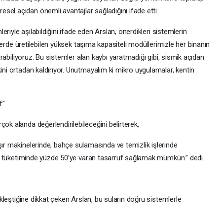
l açıdan önemli avantajlar sağladığını ifade etti.
eriyle aşılabildiğini ifade eden Arslan, önerdikleri sistemlerin
ilerde üretilebilen yüksek taşıma kapasiteli modüllerimizle her binanın
urabiliyoruz. Bu sistemler alan kaybı yaratmadığı gibi, sismik açıdan
ni ortadan kaldırıyor. Unutmayalım ki mikro uygulamalar, kentin
f”
k alanda değerlendirilebileceğini belirterek,
r makinelerinde, bahçe sulamasında ve temizlik işlerinde
su tüketiminde yüzde 50’ye varan tasarruf sağlamak mümkün.” dedi.
kleştiğine dikkat çeken Arslan, bu suların doğru sistemlerle