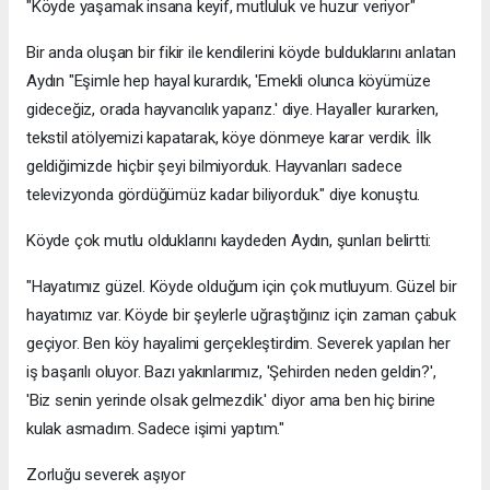
"Köyde yaşamak insana keyif, mutluluk ve huzur veriyor"
Bir anda oluşan bir fikir ile kendilerini köyde bulduklarını anlatan
Aydın "Eşimle hep hayal kurardık, 'Emekli olunca köyümüze
gideceğiz, orada hayvancılık yaparız.' diye. Hayaller kurarken,
tekstil atölyemizi kapatarak, köye dönmeye karar verdik. İlk
geldiğimizde hiçbir şeyi bilmiyorduk. Hayvanları sadece
televizyonda gördüğümüz kadar biliyorduk." diye konuştu.
Köyde çok mutlu olduklarını kaydeden Aydın, şunları belirtti:
"Hayatımız güzel. Köyde olduğum için çok mutluyum. Güzel bir
hayatımız var. Köyde bir şeylerle uğraştığınız için zaman çabuk
geçiyor. Ben köy hayalimi gerçekleştirdim. Severek yapılan her
iş başarılı oluyor. Bazı yakınlarımız, 'Şehirden neden geldin?',
'Biz senin yerinde olsak gelmezdik.' diyor ama ben hiç birine
kulak asmadım. Sadece işimi yaptım."
Zorluğu severek aşıyor