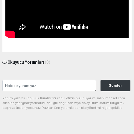
Okuyucu Yorumları
(0)
Gönder
Yorum yazarak Topluluk Kuralları’nı kabul etmiş bulunuyor ve salihlimanset.com
sitesine yaptığınız yorumunuzla ilgili doğrudan veya dolaylı tüm sorumluluğu tek
başınıza üstleniyorsunuz. Yazılan tüm yorumlardan site yönetimi hiçbir şekilde
sorumlu tutulamaz.