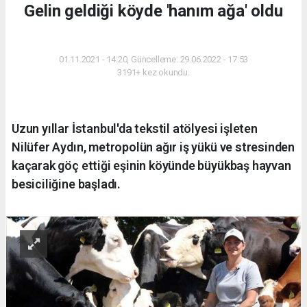
Gelin geldiği köyde 'hanım ağa' oldu
YAŞAM
01.11.2021 - 14:20, Güncelleme: 29.06.2022 - 17:53
3191+ kez okundu.
Uzun yıllar İstanbul'da tekstil atölyesi işleten
Nilüfer Aydın, metropolün ağır iş yükü ve stresinden
kaçarak göç ettiği eşinin köyünde büyükbaş hayvan
besiciliğine başladı.