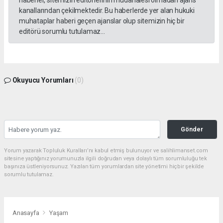
haberler, sitemizin editörlerinin müdahalesi olmadan ajans
kanallarından çekilmektedir. Bu haberlerde yer alan hukuki
muhataplar haberi geçen ajanslar olup sitemizin hiç bir
editörü sorumlu tutulamaz...
Okuyucu Yorumları
(0)
Gönder
Yorum yazarak Topluluk Kuralları’nı kabul etmiş bulunuyor ve salihlimanset.com
sitesine yaptığınız yorumunuzla ilgili doğrudan veya dolaylı tüm sorumluluğu tek
başınıza üstleniyorsunuz. Yazılan tüm yorumlardan site yönetimi hiçbir şekilde
sorumlu tutulamaz.
Anasayfa
Yaşam