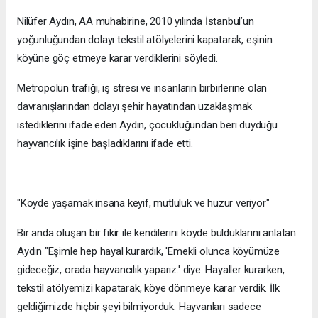
Nilüfer Aydın, AA muhabirine, 2010 yılında İstanbul’un
yoğunluğundan dolayı tekstil atölyelerini kapatarak, eşinin
köyüne göç etmeye karar verdiklerini söyledi.
Metropolün trafiği, iş stresi ve insanların birbirlerine olan
davranışlarından dolayı şehir hayatından uzaklaşmak
istediklerini ifade eden Aydın, çocukluğundan beri duyduğu
hayvancılık işine başladıklarını ifade etti.
"Köyde yaşamak insana keyif, mutluluk ve huzur veriyor"
Bir anda oluşan bir fikir ile kendilerini köyde bulduklarını anlatan
Aydın "Eşimle hep hayal kurardık, 'Emekli olunca köyümüze
gideceğiz, orada hayvancılık yaparız.' diye. Hayaller kurarken,
tekstil atölyemizi kapatarak, köye dönmeye karar verdik. İlk
geldiğimizde hiçbir şeyi bilmiyorduk. Hayvanları sadece