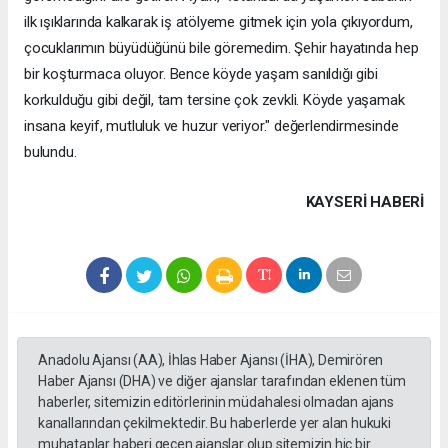
ilk ışıklarında kalkarak iş atölyeme gitmek için yola çıkıyordum,
çocuklarımın büyüdüğünü bile göremedim. Şehir hayatında hep
bir koşturmaca oluyor. Bence köyde yaşam sanıldığı gibi
korkulduğu gibi değil, tam tersine çok zevkli. Köyde yaşamak
insana keyif, mutluluk ve huzur veriyor." değerlendirmesinde
bulundu.
KAYSERI HABERİ
Anadolu Ajansı (AA), İhlas Haber Ajansı (İHA), Demirören
Haber Ajansı (DHA) ve diğer ajanslar tarafından eklenen tüm
haberler, sitemizin editörlerinin müdahalesi olmadan ajans
kanallarından çekilmektedir. Bu haberlerde yer alan hukuki
muhataplar haberi geçen ajanslar olup sitemizin hiç bir