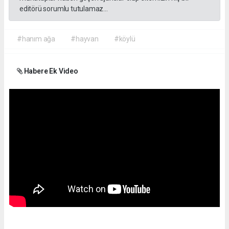
editörü sorumlu tutulamaz...
#hanım ağa
#hayvan
#köylü
Habere Ek Video