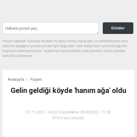
Gönder
Yorum yazarak Topluluk Kuralları’nı kabul etmiş bulunuyor ve salihlimanset.com
sitesine yaptığınız yorumunuzla ilgili doğrudan veya dolaylı tüm sorumluluğu tek
başınıza üstleniyorsunuz. Yazılan tüm yorumlardan site yönetimi hiçbir şekilde
sorumlu tutulamaz.
Anasayfa
Yaşam
Gelin geldiği köyde 'hanım ağa' oldu
YAŞAM
01.11.2021 - 14:20, Güncelleme: 29.06.2022 - 17:53
3191+ kez okundu.