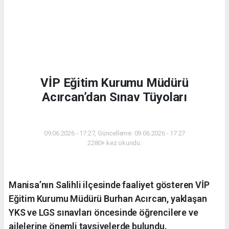
VİP Eğitim Kurumu Müdürü
Acırcan’dan Sınav Tüyoları
EĞITIM
09.06.2026 - 17:27, Güncelleme: 09.06.2026 - 17:27
2280+ kez okundu.
Manisa’nın Salihli ilçesinde faaliyet gösteren VİP
Eğitim Kurumu Müdürü Burhan Acırcan, yaklaşan
YKS ve LGS sınavları öncesinde öğrencilere ve
ailelerine önemli tavsiyelerde bulundu.