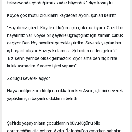
televizyonda gördüğümüz kadar biliyorduk." diye konuştu.
Köyde çok mutlu olduklarını kaydeden Aydın, şunları belirtti:
"Hayatımız güzel. Köyde olduğum için çok mutluyum. Güzel bir
hayatımız var. Köyde bir şeylerle uğraştığınız için zaman çabuk
geçiyor. Ben köy hayalimi gerçekleştirdim. Severek yapılan her
iş başarılı oluyor. Bazı yakınlarımız, 'Şehirden neden geldin?',
'Biz senin yerinde olsak gelmezdik.' diyor ama ben hiç birine
kulak asmadım. Sadece işimi yaptım."
Zorluğu severek aşıyor
Hayvancılığın zor olduğuna dikkati çeken Aydın, işlerini severek
yaptıkları için başarılı olduklarını belirtti.
Şehirde yaşayanların çocuklarının büyüdüğünü bile
göremediğini dile getiren Aydın, "İstanbul'da yaşarken sabahın