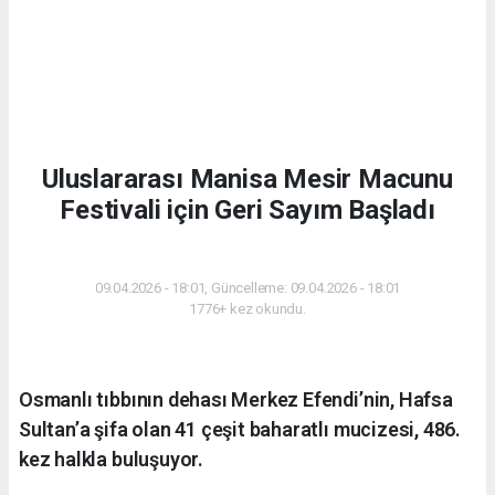
Uluslararası Manisa Mesir Macunu
Festivali için Geri Sayım Başladı
GÜNDEM
09.04.2026 - 18:01, Güncelleme: 09.04.2026 - 18:01
1776+ kez okundu.
Osmanlı tıbbının dehası Merkez Efendi’nin, Hafsa
Sultan’a şifa olan 41 çeşit baharatlı mucizesi, 486.
kez halkla buluşuyor.