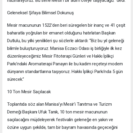
hazırlanıyoruz. Bu sene Mesir’i bir adım öteye taşıyacağız” dedi.
Geleneksel Şifaya Bilimsel Dokunuş
Mesir macununun 1522’den beri süregelen bir inanç ve 41 çeşit
baharatla yoğrulan bir emanet olduğunu hatırlatan Başkan
Dutlulu, bu yılki yenilikleri şu sözlerle aktardı: “Biz bu yıl geleneği
bilimle buluşturuyoruz. Manisa Eczacı Odası iş birliğiyle ilk kez
düzenleyeceğimiz Mesir Fitoterapi Günleri ve Hakkı İplikçi
Parkı’ndaki Aromaterapi Panayırı ile bu kadim reçeteyi modern
dünyanın standartlarına taşıyoruz. Hakkı İplikçi Parkı’nda 5 gün
sürecek.”
10 Ton Mesir Saçılacak
Toplantıda söz alan Manisa’yı Mesir’i Tanıtma ve Turizm
Derneği Başkanı Ufuk Tanık, 10 ton mesir macununun
saçılacağını müjdeleyerek festivalin geleneğe en yakın ve
özüne uygun şekilde, tam bir bayram havasında geçeceğini