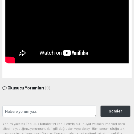
Okuyucu Yorumları
(0)
Gönder
Yorum yazarak Topluluk Kuralları’nı kabul etmiş bulunuyor ve salihlimanset.com
sitesine yaptığınız yorumunuzla ilgili doğrudan veya dolaylı tüm sorumluluğu tek
başınıza üstleniyorsunuz. Yazılan tüm yorumlardan site yönetimi hiçbir şekilde