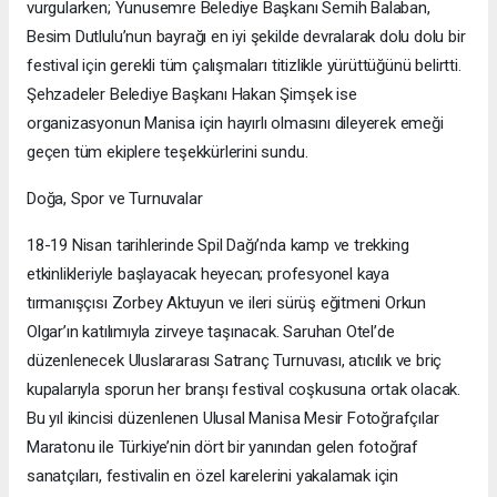
vurgularken; Yunusemre Belediye Başkanı Semih Balaban,
Besim Dutlulu’nun bayrağı en iyi şekilde devralarak dolu dolu bir
festival için gerekli tüm çalışmaları titizlikle yürüttüğünü belirtti.
Şehzadeler Belediye Başkanı Hakan Şimşek ise
organizasyonun Manisa için hayırlı olmasını dileyerek emeği
geçen tüm ekiplere teşekkürlerini sundu.
Doğa, Spor ve Turnuvalar
18-19 Nisan tarihlerinde Spil Dağı’nda kamp ve trekking
etkinlikleriyle başlayacak heyecan; profesyonel kaya
tırmanışçısı Zorbey Aktuyun ve ileri sürüş eğitmeni Orkun
Olgar’ın katılımıyla zirveye taşınacak. Saruhan Otel’de
düzenlenecek Uluslararası Satranç Turnuvası, atıcılık ve briç
kupalarıyla sporun her branşı festival coşkusuna ortak olacak.
Bu yıl ikincisi düzenlenen Ulusal Manisa Mesir Fotoğrafçılar
Maratonu ile Türkiye’nin dört bir yanından gelen fotoğraf
sanatçıları, festivalin en özel karelerini yakalamak için