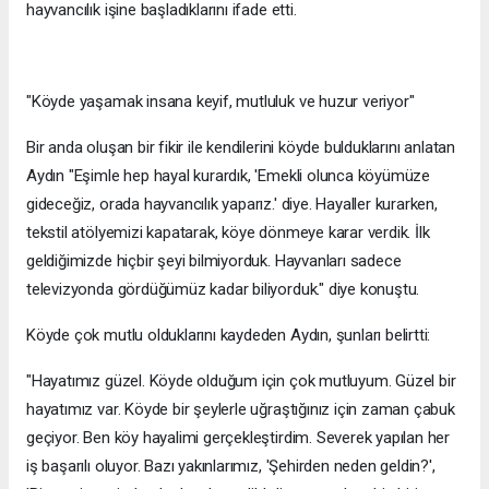
hayvancılık işine başladıklarını ifade etti.
"Köyde yaşamak insana keyif, mutluluk ve huzur veriyor"
Bir anda oluşan bir fikir ile kendilerini köyde bulduklarını anlatan
Aydın "Eşimle hep hayal kurardık, 'Emekli olunca köyümüze
gideceğiz, orada hayvancılık yaparız.' diye. Hayaller kurarken,
tekstil atölyemizi kapatarak, köye dönmeye karar verdik. İlk
geldiğimizde hiçbir şeyi bilmiyorduk. Hayvanları sadece
televizyonda gördüğümüz kadar biliyorduk." diye konuştu.
Köyde çok mutlu olduklarını kaydeden Aydın, şunları belirtti:
"Hayatımız güzel. Köyde olduğum için çok mutluyum. Güzel bir
hayatımız var. Köyde bir şeylerle uğraştığınız için zaman çabuk
geçiyor. Ben köy hayalimi gerçekleştirdim. Severek yapılan her
iş başarılı oluyor. Bazı yakınlarımız, 'Şehirden neden geldin?',