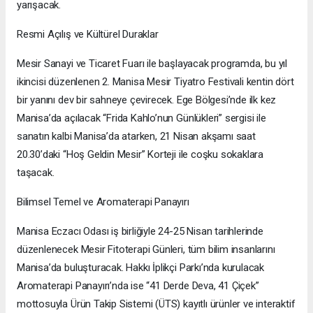
yarışacak.
Resmi Açılış ve Kültürel Duraklar
Mesir Sanayi ve Ticaret Fuarı ile başlayacak programda, bu yıl
ikincisi düzenlenen 2. Manisa Mesir Tiyatro Festivali kentin dört
bir yanını dev bir sahneye çevirecek. Ege Bölgesi’nde ilk kez
Manisa’da açılacak “Frida Kahlo’nun Günlükleri” sergisi ile
sanatın kalbi Manisa’da atarken, 21 Nisan akşamı saat
20.30’daki “Hoş Geldin Mesir” Korteji ile coşku sokaklara
taşacak.
Bilimsel Temel ve Aromaterapi Panayırı
Manisa Eczacı Odası iş birliğiyle 24-25 Nisan tarihlerinde
düzenlenecek Mesir Fitoterapi Günleri, tüm bilim insanlarını
Manisa’da buluşturacak. Hakkı İplikçi Parkı’nda kurulacak
Aromaterapi Panayırı’nda ise “41 Derde Deva, 41 Çiçek”
mottosuyla Ürün Takip Sistemi (ÜTS) kayıtlı ürünler ve interaktif