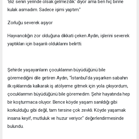
'Biz senin yerinde olsak gelmezdik.' diyor ama ben hiç birine
kulak asmadım. Sadece işimi yaptım."
Zorluğu severek aşıyor
Hayvancılığın zor olduğuna dikkati çeken Aydın, işlerini severek
yaptıkları için başarılı olduklarını belirtti.
Şehirde yaşayanların çocuklarının büyüdüğünü bile
göremediğini dile getiren Aydın, "İstanbul'da yaşarken sabahın
ilk ışıklarında kalkarak iş atölyeme gitmek için yola çıkıyordum,
çocuklarımın büyüdüğünü bile göremedim. Şehir hayatında hep
bir koşturmaca oluyor. Bence köyde yaşam sanıldığı gibi
korkulduğu gibi değil, tam tersine çok zevkli. Köyde yaşamak
insana keyif, mutluluk ve huzur veriyor." değerlendirmesinde
bulundu.