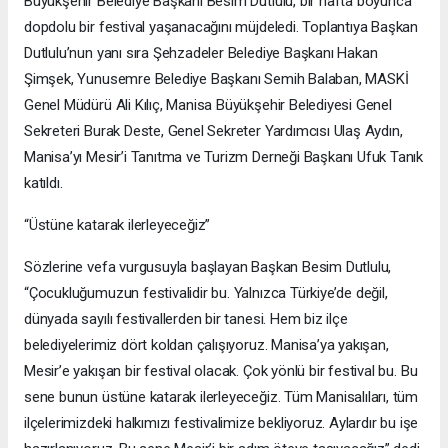
Büyükşehir Belediye Başkanı Besim Dutlulu, bir hafta boyunca
dopdolu bir festival yaşanacağını müjdeledi. Toplantıya Başkan
Dutlulu’nun yanı sıra Şehzadeler Belediye Başkanı Hakan
Şimşek, Yunusemre Belediye Başkanı Semih Balaban, MASKİ
Genel Müdürü Ali Kılıç, Manisa Büyükşehir Belediyesi Genel
Sekreteri Burak Deste, Genel Sekreter Yardımcısı Ulaş Aydın,
Manisa’yı Mesir’i Tanıtma ve Turizm Derneği Başkanı Ufuk Tanık
katıldı.
“Üstüne katarak ilerleyeceğiz”
Sözlerine vefa vurgusuyla başlayan Başkan Besim Dutlulu,
“Çocukluğumuzun festivalidir bu. Yalnızca Türkiye’de değil,
dünyada sayılı festivallerden bir tanesi. Hem biz ilçe
belediyelerimiz dört koldan çalışıyoruz. Manisa’ya yakışan,
Mesir’e yakışan bir festival olacak. Çok yönlü bir festival bu. Bu
sene bunun üstüne katarak ilerleyeceğiz. Tüm Manisalıları, tüm
ilçelerimizdeki halkımızı festivalimize bekliyoruz. Aylardır bu işe