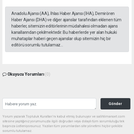
Anadolu Ajansı (AA), İhlas Haber Ajansı (İHA), Demirören
Haber Ajansı (DHA) ve diğer ajanslar tarafından eklenen tüm
haberler, sitemizin editörlerinin müdahalesi olmadan ajans
kanallarından çekilmektedir. Bu haberlerde yer alan hukuki
muhataplar haberi geçen ajanslar olup sitemizin hiç bir
editörü sorumlu tutulamaz...
Okuyucu Yorumları
(0)
Gönder
Yorum yazarak Topluluk Kuralları’nı kabul etmiş bulunuyor ve salihlimanset.com
sitesine yaptığınız yorumunuzla ilgili doğrudan veya dolaylı tüm sorumluluğu tek
başınıza üstleniyorsunuz. Yazılan tüm yorumlardan site yönetimi hiçbir şekilde
sorumlu tutulamaz.