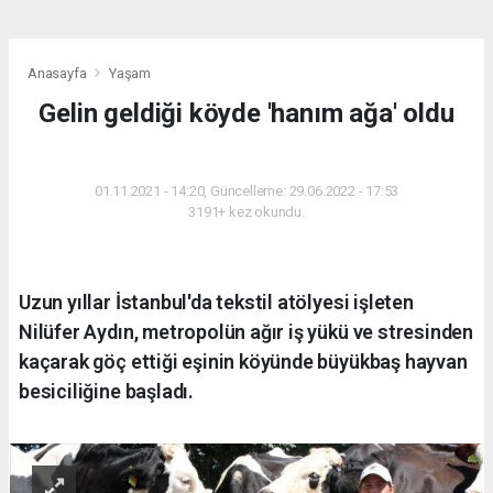
Anasayfa
Yaşam
Gelin geldiği köyde 'hanım ağa' oldu
YAŞAM
01.11.2021 - 14:20, Güncelleme: 29.06.2022 - 17:53
3191+ kez okundu.
Uzun yıllar İstanbul'da tekstil atölyesi işleten
Nilüfer Aydın, metropolün ağır iş yükü ve stresinden
kaçarak göç ettiği eşinin köyünde büyükbaş hayvan
besiciliğine başladı.