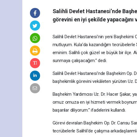
Salihli Devlet Hastanesi’nde Başhe
görevini en iyi şekilde yapacağını
Salihli Devlet Hastanesi’nin yeni Başhekimi 
mutluyum. Kula’da kazandığım tecrübelerle S
eminim. Salihli çok güzel ve büyük bir ilçe. 
sunmaya çalışacağım.” dedi.
Salihli Devlet Hastanesi’nde Başhekim Op. 
başhekimlik görevini vekâleten yürüten Uz. D
Başhekim Yardımcısı Uz. Dr. Hacer Şakar, yap
omuz omuza en iyi hizmeti vermek boynumuzu
başarılar diliyorum.” ifadelerini kullandı.
Görevi devralan Başhekim Op. Dr. Cansu Sar
tecrübelerle Salihli’de çalışma arkadaşlarım