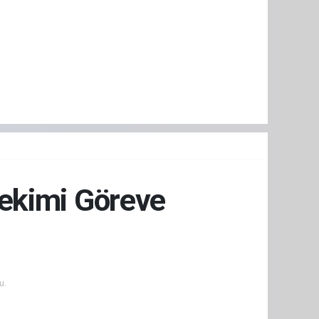
hekimi Göreve
u.