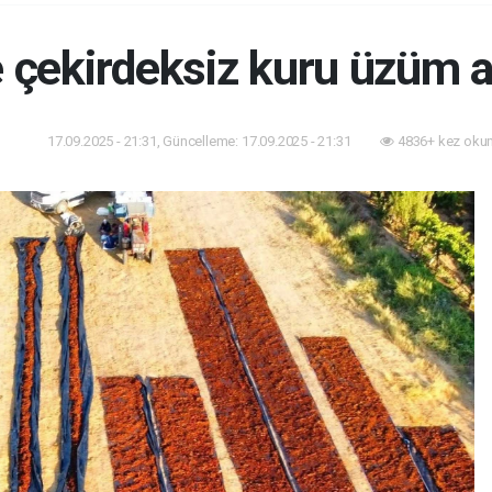
e çekirdeksiz kuru üzüm a
17.09.2025 - 21:31, Güncelleme: 17.09.2025 - 21:31
4836+ kez oku
dem