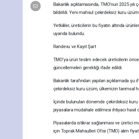
Bakanlık açıklamasında, TMO’nun 2025 yılı ç
bildirildi. Yeni mahsul çekirdeksiz kuru üzüm
Yetkililer, üreticilerin bu fiyatın altında ü
uyarıda bulundu.
Randevu ve Kayıt Şart
TMO’ya ürün teslim edecek üreticilerin önced
güncellemeleri gerektiği ifade edildi.
Bakanlık tarafından yapılan açıklamada şu if
çekirdeksiz kuru üzüm, ülkemizin tarımsal ha
İçinde bulunulan dönemde çekirdeksiz kuru ü
piyasalara müdahale edilmesi ihtiyacı hasıl 
Piyasalarda istikrar sağlanması ve üretici
için Toprak Mahsulleri Ofisi (TMO) alım fiyat