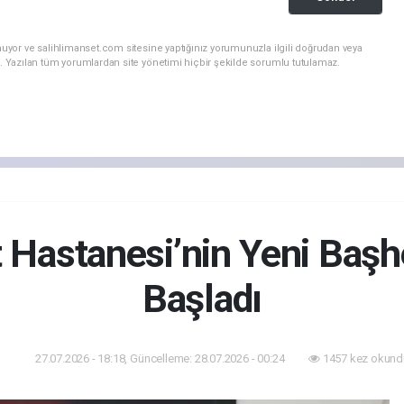
nuyor ve salihlimanset.com sitesine yaptığınız yorumunuzla ilgili doğrudan veya
. Yazılan tüm yorumlardan site yönetimi hiçbir şekilde sorumlu tutulamaz.
et Hastanesi’nin Yeni Baş
Başladı
27.07.2026 - 18:18, Güncelleme: 28.07.2026 - 00:24
1457 kez okund
lık