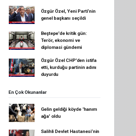
Özgür Özel, Yeni Parti’nin
genel başkanı seçildi
Beştepe'de kritik gün:
Terör, ekonomi ve
diplomasi gündemi
Özgür Özel CHP'den istifa
etti, kurduğu partinin adını
duyurdu
En Çok Okunanlar
Gelin geldiği köyde 'hanım
ağa' oldu
Salihli Devlet Hastanesi’nin