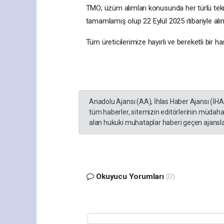
TMO; üzüm alımları konusunda her türlü tekn
tamamlamış olup 22 Eylül 2025 itibariyle alı
Tüm üreticilerimize hayırlı ve bereketli bir h
Anadolu Ajansı (AA), İhlas Haber Ajansı (İH
tüm haberler, sitemizin editörlerinin müdaha
alan hukuki muhataplar haberi geçen ajanslar
Okuyucu Yorumları
(0)