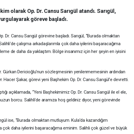
kim olarak Op. Dr. Cansu Sarıgül atandı. Sarıgül,
 vurgulayarak göreve başladı.
Op. Dr. Cansu Sarıgül görevine başladı. Sarıgül, “Burada olmaktan
alihli’de çalışma arkadaşlarımla çok daha iyilerini başaracağıma
Aileme de daha da yaklaştım. Bölge insanımız için her şeyin en iyisini
Dr. Gürkan Dericioğlu’nun sözleşmesinin yenilenmemesinin ardından
r. Hacer Şakar, görevi yeni Başhekim Op. Dr. Cansu Sarıgül’e devretti.
tığı açıklamada, “Yeni Başhekimimiz Op. Dr. Cansu Sarıgül ile el ele,
n borcu. Salihli’de aramıza hoş geldiniz diyor, yeni görevinde
ıgül ise, “Burada olmaktan mutluyum. Kula’da kazandığım
la çok daha iyilerini başaracağıma eminim. Salihli çok güzel ve büyük