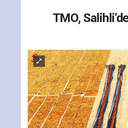
TMO, Salihli’d
Gün