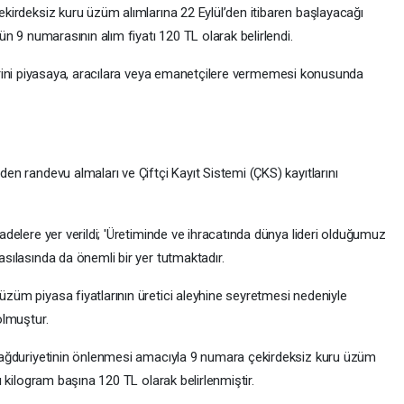
ekirdeksiz kuru üzüm alımlarına 22 Eylül’den itibaren başlayacağı
ün 9 numarasının alım fiyatı 120 TL olarak belirlendi.
rünlerini piyasaya, aracılara veya emanetçilere vermemesi konusunda
en randevu almaları ve Çiftçi Kayıt Sistemi (ÇKS) kayıtlarını
adelere yer verildi; 'Üretiminde ve ihracatında dünya lideri olduğumuz
sılasında da önemli bir yer tutmaktadır.
züm piyasa fiyatlarının üretici aleyhine seyretmesi nedeniyle
olmuştur.
 mağduriyetinin önlenmesi amacıyla 9 numara çekirdeksiz kuru üzüm
ı kilogram başına 120 TL olarak belirlenmiştir.