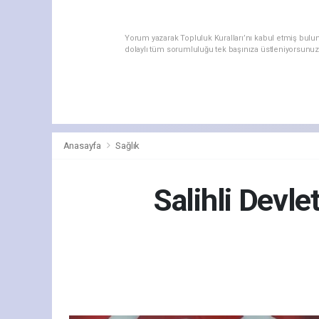
Yorum yazarak Topluluk Kuralları’nı kabul etmiş bulu
dolaylı tüm sorumluluğu tek başınıza üstleniyorsunuz
Anasayfa
Sağlık
Salihli Devl
Sağ