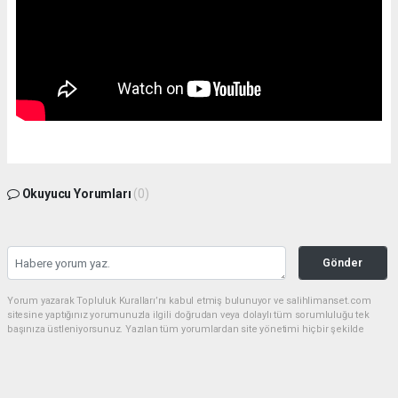
Okuyucu Yorumları
(0)
Gönder
Yorum yazarak Topluluk Kuralları’nı kabul etmiş bulunuyor ve salihlimanset.com
sitesine yaptığınız yorumunuzla ilgili doğrudan veya dolaylı tüm sorumluluğu tek
başınıza üstleniyorsunuz. Yazılan tüm yorumlardan site yönetimi hiçbir şekilde
sorumlu tutulamaz.