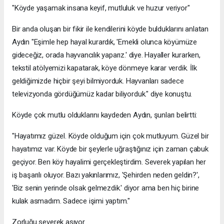
"Köyde yaşamak insana keyif, mutluluk ve huzur veriyor"
Bir anda oluşan bir fikir ile kendilerini köyde bulduklarını anlatan
Aydın "Eşimle hep hayal kurardık, 'Emekli olunca köyümüze
gideceğiz, orada hayvancılık yaparız.' diye. Hayaller kurarken,
tekstil atölyemizi kapatarak, köye dönmeye karar verdik. İlk
geldiğimizde hiçbir şeyi bilmiyorduk. Hayvanları sadece
televizyonda gördüğümüz kadar biliyorduk." diye konuştu.
Köyde çok mutlu olduklarını kaydeden Aydın, şunları belirtti:
"Hayatımız güzel. Köyde olduğum için çok mutluyum. Güzel bir
hayatımız var. Köyde bir şeylerle uğraştığınız için zaman çabuk
geçiyor. Ben köy hayalimi gerçekleştirdim. Severek yapılan her
iş başarılı oluyor. Bazı yakınlarımız, 'Şehirden neden geldin?',
'Biz senin yerinde olsak gelmezdik.' diyor ama ben hiç birine
kulak asmadım. Sadece işimi yaptım."
Zorluğu severek aşıyor