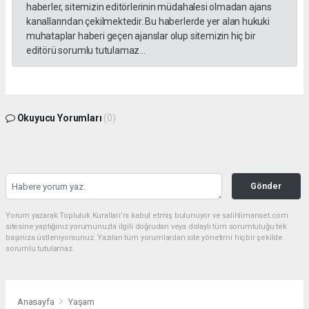
haberler, sitemizin editörlerinin müdahalesi olmadan ajans
kanallarından çekilmektedir. Bu haberlerde yer alan hukuki
muhataplar haberi geçen ajanslar olup sitemizin hiç bir
editörü sorumlu tutulamaz...
Okuyucu Yorumları
(0)
Gönder
Yorum yazarak Topluluk Kuralları’nı kabul etmiş bulunuyor ve salihlimanset.com
sitesine yaptığınız yorumunuzla ilgili doğrudan veya dolaylı tüm sorumluluğu tek
başınıza üstleniyorsunuz. Yazılan tüm yorumlardan site yönetimi hiçbir şekilde
sorumlu tutulamaz.
Anasayfa
Yaşam