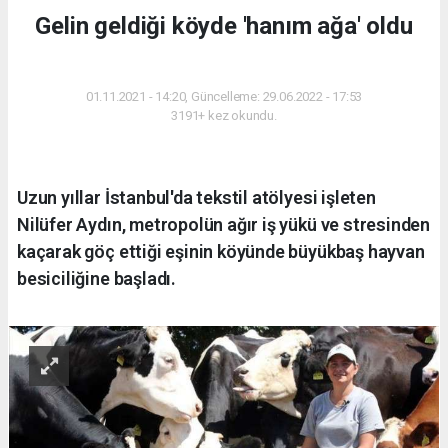
Gelin geldiği köyde 'hanım ağa' oldu
YAŞAM
01.11.2021 - 14:20, Güncelleme: 29.06.2022 - 17:53
3191+ kez okundu.
Uzun yıllar İstanbul'da tekstil atölyesi işleten
Nilüfer Aydın, metropolün ağır iş yükü ve stresinden
kaçarak göç ettiği eşinin köyünde büyükbaş hayvan
besiciliğine başladı.