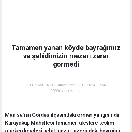
Tamamen yanan köyde bayrağımız
ve şehidimizin mezarı zarar
görmedi
GÜNDEM
19.08.2024 - 02:08, Güncelleme: 19.08.2024 - 15:47
5000+ kez okundu.
Manisa’nın Gördes ilçesindeki orman yangınında
Karayakup Mahallesi tamamen alevlere teslim
olurken köydeki şehit mezarı üzerindeki bayrağın