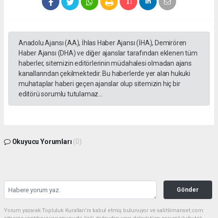
Anadolu Ajansı (AA), İhlas Haber Ajansı (İHA), Demirören
Haber Ajansı (DHA) ve diğer ajanslar tarafından eklenen tüm
haberler, sitemizin editörlerinin müdahalesi olmadan ajans
kanallarından çekilmektedir. Bu haberlerde yer alan hukuki
muhataplar haberi geçen ajanslar olup sitemizin hiç bir
editörü sorumlu tutulamaz...
Okuyucu Yorumları
(0)
Gönder
Yorum yazarak Topluluk Kuralları’nı kabul etmiş bulunuyor ve salihlimanset.com