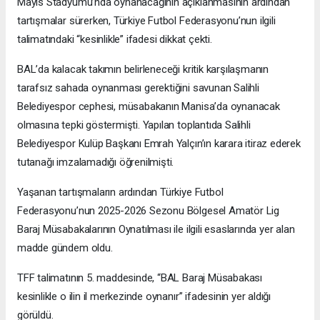
Mayıs Stadyumu’nda oynanacağının açıklanmasının ardından
tartışmalar sürerken, Türkiye Futbol Federasyonu’nun ilgili
talimatındaki “kesinlikle” ifadesi dikkat çekti.
BAL’da kalacak takımın belirleneceği kritik karşılaşmanın
tarafsız sahada oynanması gerektiğini savunan Salihli
Belediyespor cephesi, müsabakanın Manisa’da oynanacak
olmasına tepki göstermişti. Yapılan toplantıda Salihli
Belediyespor Kulüp Başkanı Emrah Yalçın’ın karara itiraz ederek
tutanağı imzalamadığı öğrenilmişti.
Yaşanan tartışmaların ardından Türkiye Futbol
Federasyonu’nun 2025-2026 Sezonu Bölgesel Amatör Lig
Baraj Müsabakalarının Oynatılması ile ilgili esaslarında yer alan
madde gündem oldu.
TFF talimatının 5. maddesinde, “BAL Baraj Müsabakası
kesinlikle o ilin il merkezinde oynanır” ifadesinin yer aldığı
görüldü.