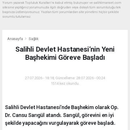
Yorum yazarak Topluluk Kuralları’nı kabul etmiş bulunuyor ve salihlimanset.com
sitesine yaptığınız yorumunuzla ilgili doğrudan veya dolaylı tüm sorumluluğu tek
başınıza üstleniyorsunuz. Yazılan tüm yorumlardan site yönetimi hiçbir şekilde
sorumlu tutulamaz.
Anasayfa
Sağlık
Salihli Devlet Hastanesi’nin Yeni
Başhekimi Göreve Başladı
SAĞLIK
27.07.2026 - 18:18, Güncelleme: 28.07.2026 - 00:24
1514 kez okundu.
Salihli Devlet Hastanesi’nde Başhekim olarak Op.
Dr. Cansu Sarıgül atandı. Sarıgül, görevini en iyi
şekilde yapacağını vurgulayarak göreve başladı.