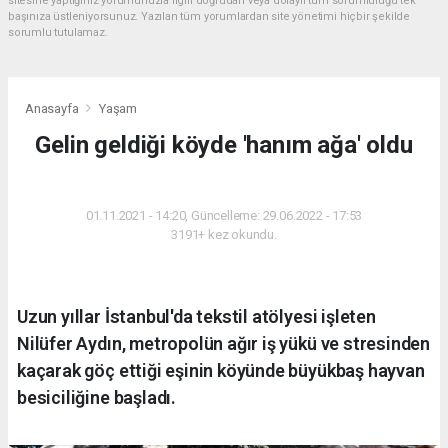
sitesine yaptığınız yorumunuzla ilgili doğrudan veya dolaylı tüm sorumluluğu tek
başınıza üstleniyorsunuz. Yazılan tüm yorumlardan site yönetimi hiçbir şekilde
sorumlu tutulamaz.
Anasayfa
Yaşam
Gelin geldiği köyde 'hanım ağa' oldu
YAŞAM
01.11.2021 - 14:20, Güncelleme: 29.06.2022 - 17:53
3191+ kez okundu.
Uzun yıllar İstanbul'da tekstil atölyesi işleten
Nilüfer Aydın, metropolün ağır iş yükü ve stresinden
kaçarak göç ettiği eşinin köyünde büyükbaş hayvan
besiciliğine başladı.