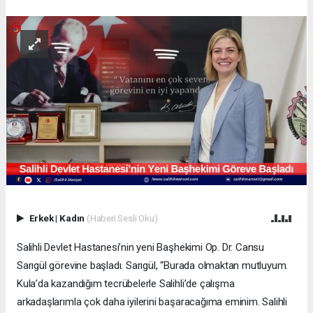
Erkek
|
Kadın
(Haberi Sesli Oku)
Salihli Devlet Hastanesi’nin yeni Başhekimi Op. Dr. Cansu
Sarıgül görevine başladı. Sarıgül, “Burada olmaktan mutluyum.
Kula’da kazandığım tecrübelerle Salihli’de çalışma
arkadaşlarımla çok daha iyilerini başaracağıma eminim. Salihli