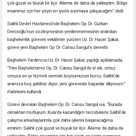
çok güzel ve büyük bir ilçe. Aileme de daha da yaklaştım. Bölge
insanımız için her şeyin en iyisini sunmaya çalışacağım.” dedi.
Salihli Devlet Hastanesi’nde Başhekim Op. Dr. Gürkan
Dericioğlu’nun sözleşmesinin yenilenmemesinin ardından
başhekimlik görevini vekâleten yürüten Uz. Dr. Hacer Şakar,
görevi yeni Başhekim Op. Dr. Cansu Sarıgül’e devretti.
Başhekim Yardımcısı Uz. Dr. Hacer Şakar, yaptığı açıklamada,
“Yeni Başhekimimiz Op. Dr. Cansu Sarıgül ile el ele, omuz
omuza en iyi hizmeti vermek boynumuzun borcu. Salihli’de
aramıza hoş geldiniz diyor, yeni görevinde başarılar diliyorum.”
ifadelerini kullandı.
Görevi devralan Başhekim Op. Dr. Cansu Sarıgül ise, “Burada
olmaktan mutluyum. Kula’da kazandığım tecrübelerle Salihli’de
çalışma arkadaşlarımla çok daha iyilerini başaracağıma
eminim. Salihli çok güzel ve büyük bir ilçe. Aileme de daha da
yaklaştım. Bölge insanımız için her şeyin en iyisini sunmaya