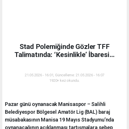
Stad Polemiğinde Gözler TFF
Talimatında: ‘Kesinlikle’ İbaresi…
SPOR
21.05.2026 - 16:01, Güncelleme: 21.05.2026 - 16:07
1920+ kez okundu.
Pazar günü oynanacak Manisaspor – Salihli
Belediyespor Bölgesel Amatör Lig (BAL) baraj
müsabakasının Manisa 19 Mayıs Stadyumu’nda
oynanacağının açıklanması tartışmalara sebep