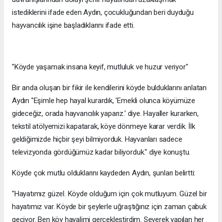
istediklerini ifade eden Aydın, çocukluğundan beri duyduğu
hayvancılık işine başladıklarını ifade etti.
"Köyde yaşamak insana keyif, mutluluk ve huzur veriyor"
Bir anda oluşan bir fikir ile kendilerini köyde bulduklarını anlatan
Aydın "Eşimle hep hayal kurardık, 'Emekli olunca köyümüze
gideceğiz, orada hayvancılık yaparız.' diye. Hayaller kurarken,
tekstil atölyemizi kapatarak, köye dönmeye karar verdik. İlk
geldiğimizde hiçbir şeyi bilmiyorduk. Hayvanları sadece
televizyonda gördüğümüz kadar biliyorduk." diye konuştu.
Köyde çok mutlu olduklarını kaydeden Aydın, şunları belirtti:
"Hayatımız güzel. Köyde olduğum için çok mutluyum. Güzel bir
hayatımız var. Köyde bir şeylerle uğraştığınız için zaman çabuk
geçiyor. Ben köy hayalimi gerçekleştirdim. Severek yapılan her