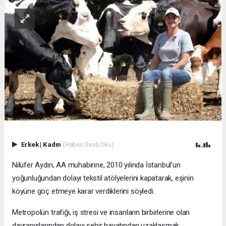
Erkek
|
Kadın
(Haberi Sesli Oku)
Nilüfer Aydın, AA muhabirine, 2010 yılında İstanbul’un
yoğunluğundan dolayı tekstil atölyelerini kapatarak, eşinin
köyüne göç etmeye karar verdiklerini söyledi.
Metropolün trafiği, iş stresi ve insanların birbirlerine olan
davranışlarından dolayı şehir hayatından uzaklaşmak