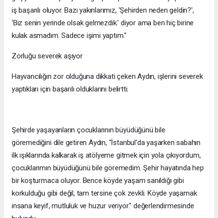
iş başarılı oluyor. Bazı yakınlarımız, 'Şehirden neden geldin?',
'Biz senin yerinde olsak gelmezdik.' diyor ama ben hiç birine
kulak asmadım. Sadece işimi yaptım."
Zorluğu severek aşıyor
Hayvancılığın zor olduğuna dikkati çeken Aydın, işlerini severek
yaptıkları için başarılı olduklarını belirtti.
Şehirde yaşayanların çocuklarının büyüdüğünü bile
göremediğini dile getiren Aydın, "İstanbul'da yaşarken sabahın
ilk ışıklarında kalkarak iş atölyeme gitmek için yola çıkıyordum,
çocuklarımın büyüdüğünü bile göremedim. Şehir hayatında hep
bir koşturmaca oluyor. Bence köyde yaşam sanıldığı gibi
korkulduğu gibi değil, tam tersine çok zevkli. Köyde yaşamak
insana keyif, mutluluk ve huzur veriyor." değerlendirmesinde