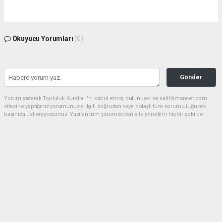
Okuyucu Yorumları
(0)
Gönder
Yorum yazarak Topluluk Kuralları’nı kabul etmiş bulunuyor ve salihlimanset.com
sitesine yaptığınız yorumunuzla ilgili doğrudan veya dolaylı tüm sorumluluğu tek
başınıza üstleniyorsunuz. Yazılan tüm yorumlardan site yönetimi hiçbir şekilde
sorumlu tutulamaz.
haber paketi
haber scripti
haber yazılımı
Tüm hakları saklı tutulmaktadır.Copyright 2026©
Haber Yazılımı:
Web Aksiyon ®