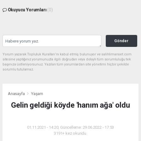
Okuyucu Yorumları
(0)
Gönder
Yorum yazarak Topluluk Kuralları’nı kabul etmiş bulunuyor ve salihlimanset.com
sitesine yaptığınız yorumunuzla ilgili doğrudan veya dolaylı tüm sorumluluğu tek
başınıza üstleniyorsunuz. Yazılan tüm yorumlardan site yönetimi hiçbir şekilde
sorumlu tutulamaz.
Anasayfa
Yaşam
Gelin geldiği köyde 'hanım ağa' oldu
YAŞAM
01.11.2021 - 14:20, Güncelleme: 29.06.2022 - 17:53
3191+ kez okundu.