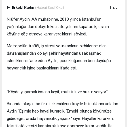
Erkek
|
Kadın
(Haberi Sesli Oku)
Nilüfer Aydın, AA muhabirine, 2010 yılında İstanbul’un
yoğunluğundan dolayı tekstil atölyelerini kapatarak, eşinin
köyüne göç etmeye karar verdiklerini söyledi.
Metropolün trafiği, iş stresi ve insanların birbirlerine olan
davranışlarından dolayı şehir hayatından uzaklaşmak
istediklerini ifade eden Aydın, çocukluğundan beri duyduğu
hayvancılık işine başladıklarını ifade etti.
"Köyde yaşamak insana keyif, mutluluk ve huzur veriyor"
Bir anda oluşan bir fikir ile kendilerini köyde bulduklarını anlatan
Aydın "Eşimle hep hayal kurardık, 'Emekli olunca köyümüze
gideceğiz, orada hayvancılık yaparız.' diye. Hayaller kurarken,
tekstil atölyemizi kapatarak, köye dönmeye karar verdik. İlk