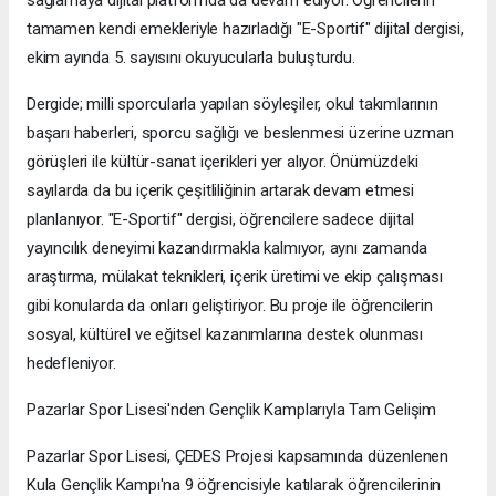
sağlamaya dijital platformda da devam ediyor. Öğrencilerin
tamamen kendi emekleriyle hazırladığı "E-Sportif" dijital dergisi,
ekim ayında 5. sayısını okuyucularla buluşturdu.
Dergide; milli sporcularla yapılan söyleşiler, okul takımlarının
başarı haberleri, sporcu sağlığı ve beslenmesi üzerine uzman
görüşleri ile kültür-sanat içerikleri yer alıyor. Önümüzdeki
sayılarda da bu içerik çeşitliliğinin artarak devam etmesi
planlanıyor. "E-Sportif" dergisi, öğrencilere sadece dijital
yayıncılık deneyimi kazandırmakla kalmıyor, aynı zamanda
araştırma, mülakat teknikleri, içerik üretimi ve ekip çalışması
gibi konularda da onları geliştiriyor. Bu proje ile öğrencilerin
sosyal, kültürel ve eğitsel kazanımlarına destek olunması
hedefleniyor.
Pazarlar Spor Lisesi'nden Gençlik Kamplarıyla Tam Gelişim
Pazarlar Spor Lisesi, ÇEDES Projesi kapsamında düzenlenen
Kula Gençlik Kampı'na 9 öğrencisiyle katılarak öğrencilerinin