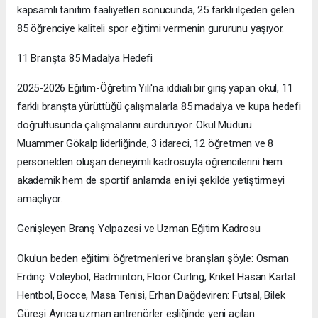
kapsamlı tanıtım faaliyetleri sonucunda, 25 farklı ilçeden gelen
85 öğrenciye kaliteli spor eğitimi vermenin gururunu yaşıyor.
11 Branşta 85 Madalya Hedefi
2025-2026 Eğitim-Öğretim Yılı'na iddialı bir giriş yapan okul, 11
farklı branşta yürüttüğü çalışmalarla 85 madalya ve kupa hedefi
doğrultusunda çalışmalarını sürdürüyor. Okul Müdürü
Muammer Gökalp liderliğinde, 3 idareci, 12 öğretmen ve 8
personelden oluşan deneyimli kadrosuyla öğrencilerini hem
akademik hem de sportif anlamda en iyi şekilde yetiştirmeyi
amaçlıyor.
Genişleyen Branş Yelpazesi ve Uzman Eğitim Kadrosu
Okulun beden eğitimi öğretmenleri ve branşları şöyle: Osman
Erdinç: Voleybol, Badminton, Floor Curling, Kriket Hasan Kartal:
Hentbol, Bocce, Masa Tenisi, Erhan Dağdeviren: Futsal, Bilek
Güreşi Ayrıca uzman antrenörler eşliğinde yeni açılan