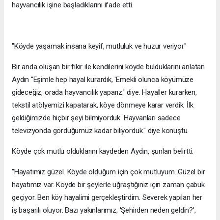
hayvancılık işine başladıklarını ifade etti.
"Köyde yaşamak insana keyif, mutluluk ve huzur veriyor"
Bir anda oluşan bir fikir ile kendilerini köyde bulduklarını anlatan
Aydın "Eşimle hep hayal kurardık, 'Emekli olunca köyümüze
gideceğiz, orada hayvancılık yaparız.' diye. Hayaller kurarken,
tekstil atölyemizi kapatarak, köye dönmeye karar verdik. İlk
geldiğimizde hiçbir şeyi bilmiyorduk. Hayvanları sadece
televizyonda gördüğümüz kadar biliyorduk." diye konuştu.
Köyde çok mutlu olduklarını kaydeden Aydın, şunları belirtti:
"Hayatımız güzel. Köyde olduğum için çok mutluyum. Güzel bir
hayatımız var. Köyde bir şeylerle uğraştığınız için zaman çabuk
geçiyor. Ben köy hayalimi gerçekleştirdim. Severek yapılan her
iş başarılı oluyor. Bazı yakınlarımız, 'Şehirden neden geldin?',