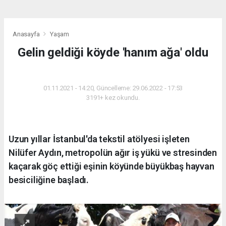
Anasayfa
Yaşam
Gelin geldiği köyde 'hanım ağa' oldu
YAŞAM
01.11.2021 - 14:20, Güncelleme: 29.06.2022 - 17:53
3191+ kez okundu.
Uzun yıllar İstanbul'da tekstil atölyesi işleten
Nilüfer Aydın, metropolün ağır iş yükü ve stresinden
kaçarak göç ettiği eşinin köyünde büyükbaş hayvan
besiciliğine başladı.