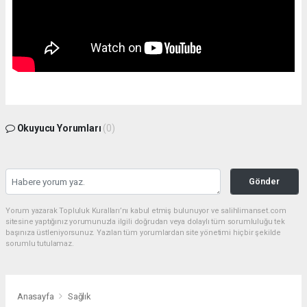
Okuyucu Yorumları
(0)
Gönder
Yorum yazarak Topluluk Kuralları’nı kabul etmiş bulunuyor ve salihlimanset.com
sitesine yaptığınız yorumunuzla ilgili doğrudan veya dolaylı tüm sorumluluğu tek
başınıza üstleniyorsunuz. Yazılan tüm yorumlardan site yönetimi hiçbir şekilde
sorumlu tutulamaz.
Anasayfa
Sağlık