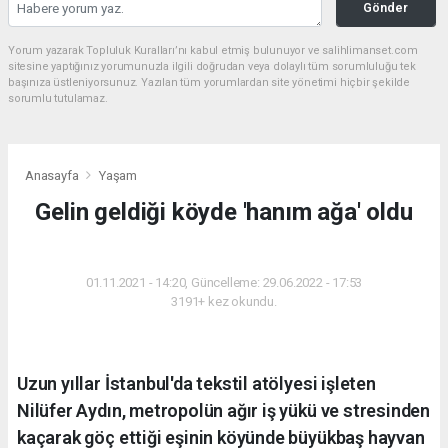
Gönder
Yorum yazarak Topluluk Kuralları’nı kabul etmiş bulunuyor ve salihlimanset.com
sitesine yaptığınız yorumunuzla ilgili doğrudan veya dolaylı tüm sorumluluğu tek
başınıza üstleniyorsunuz. Yazılan tüm yorumlardan site yönetimi hiçbir şekilde
sorumlu tutulamaz.
Anasayfa
Yaşam
Gelin geldiği köyde 'hanım ağa' oldu
YAŞAM
01.11.2021 - 14:20, Güncelleme: 29.06.2022 - 17:53
3191+ kez okundu.
Uzun yıllar İstanbul'da tekstil atölyesi işleten
Nilüfer Aydın, metropolün ağır iş yükü ve stresinden
kaçarak göç ettiği eşinin köyünde büyükbaş hayvan