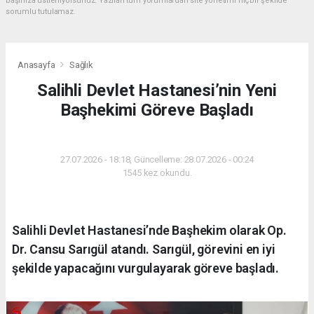
başınıza üstleniyorsunuz. Yazılan tüm yorumlardan site yönetimi hiçbir şekilde
sorumlu tutulamaz.
Anasayfa
Sağlık
Salihli Devlet Hastanesi’nin Yeni
Başhekimi Göreve Başladı
SAĞLIK
27.07.2026 - 18:18, Güncelleme: 28.07.2026 - 00:24
1545 kez okundu.
Salihli Devlet Hastanesi’nde Başhekim olarak Op.
Dr. Cansu Sarıgül atandı. Sarıgül, görevini en iyi
şekilde yapacağını vurgulayarak göreve başladı.