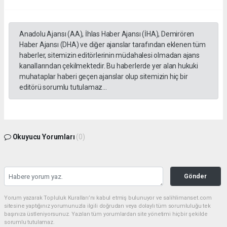
Anadolu Ajansı (AA), İhlas Haber Ajansı (İHA), Demirören
Haber Ajansı (DHA) ve diğer ajanslar tarafından eklenen tüm
haberler, sitemizin editörlerinin müdahalesi olmadan ajans
kanallarından çekilmektedir. Bu haberlerde yer alan hukuki
muhataplar haberi geçen ajanslar olup sitemizin hiç bir
editörü sorumlu tutulamaz...
Okuyucu Yorumları
(0)
Gönder
Yorum yazarak Topluluk Kuralları’nı kabul etmiş bulunuyor ve salihlimanset.com
sitesine yaptığınız yorumunuzla ilgili doğrudan veya dolaylı tüm sorumluluğu tek
başınıza üstleniyorsunuz. Yazılan tüm yorumlardan site yönetimi hiçbir şekilde
sorumlu tutulamaz.