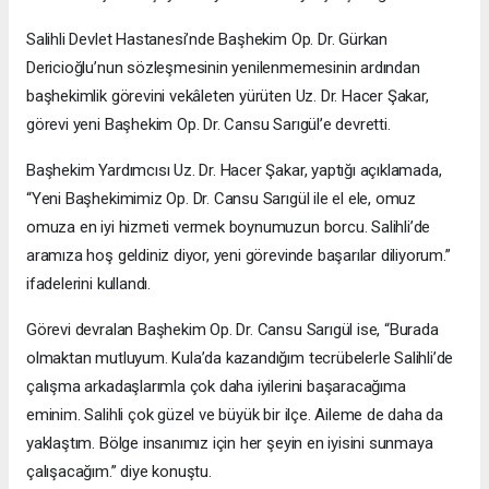
Salihli Devlet Hastanesi’nde Başhekim Op. Dr. Gürkan
Dericioğlu’nun sözleşmesinin yenilenmemesinin ardından
başhekimlik görevini vekâleten yürüten Uz. Dr. Hacer Şakar,
görevi yeni Başhekim Op. Dr. Cansu Sarıgül’e devretti.
Başhekim Yardımcısı Uz. Dr. Hacer Şakar, yaptığı açıklamada,
“Yeni Başhekimimiz Op. Dr. Cansu Sarıgül ile el ele, omuz
omuza en iyi hizmeti vermek boynumuzun borcu. Salihli’de
aramıza hoş geldiniz diyor, yeni görevinde başarılar diliyorum.”
ifadelerini kullandı.
Görevi devralan Başhekim Op. Dr. Cansu Sarıgül ise, “Burada
olmaktan mutluyum. Kula’da kazandığım tecrübelerle Salihli’de
çalışma arkadaşlarımla çok daha iyilerini başaracağıma
eminim. Salihli çok güzel ve büyük bir ilçe. Aileme de daha da
yaklaştım. Bölge insanımız için her şeyin en iyisini sunmaya
çalışacağım.” diye konuştu.