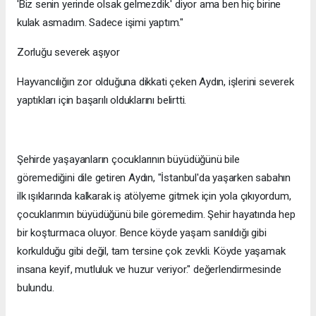
'Biz senin yerinde olsak gelmezdik.' diyor ama ben hiç birine
kulak asmadım. Sadece işimi yaptım."
Zorluğu severek aşıyor
Hayvancılığın zor olduğuna dikkati çeken Aydın, işlerini severek
yaptıkları için başarılı olduklarını belirtti.
Şehirde yaşayanların çocuklarının büyüdüğünü bile
göremediğini dile getiren Aydın, "İstanbul'da yaşarken sabahın
ilk ışıklarında kalkarak iş atölyeme gitmek için yola çıkıyordum,
çocuklarımın büyüdüğünü bile göremedim. Şehir hayatında hep
bir koşturmaca oluyor. Bence köyde yaşam sanıldığı gibi
korkulduğu gibi değil, tam tersine çok zevkli. Köyde yaşamak
insana keyif, mutluluk ve huzur veriyor." değerlendirmesinde
bulundu.