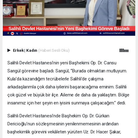
Erkek
|
Kadın
(Haberi Sesli Oku)
Salihli Devlet Hastanesi’nin yeni Başhekimi Op. Dr. Cansu
Sarıgül görevine başladı. Sarıgül, “Burada olmaktan mutluyum.
Kula’da kazandığım tecrübelerle Salihli’de çalışma
arkadaşlarımla çok daha iyilerini başaracağıma eminim. Salihli
çok güzel ve büyük bir ilçe. Aileme de daha da yaklaştım. Bölge
insanımız için her şeyin en iyisini sunmaya çalışacağım.” dedi.
Salihli Devlet Hastanesi’nde Başhekim Op. Dr. Gürkan
Dericioğlu’nun sözleşmesinin yenilenmemesinin ardından
başhekimlik görevini vekâleten yürüten Uz. Dr. Hacer Şakar,