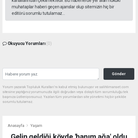
kanallarından çekilmektedir. Bu haberlerde yer alan hukuki
muhataplar haberi geçen ajanslar olup sitemizin hiç bir
editörü sorumlu tutulamaz...
Okuyucu Yorumları
(0)
Gönder
Yorum yazarak Topluluk Kuralları’nı kabul etmiş bulunuyor ve salihlimanset.com
sitesine yaptığınız yorumunuzla ilgili doğrudan veya dolaylı tüm sorumluluğu tek
başınıza üstleniyorsunuz. Yazılan tüm yorumlardan site yönetimi hiçbir şekilde
sorumlu tutulamaz.
Anasayfa
Yaşam
Gelin geldiği köyde 'hanım ağa' oldu