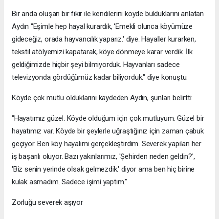
Bir anda oluşan bir fikir ile kendilerini köyde bulduklarını anlatan
Aydın "Eşimle hep hayal kurardık, 'Emekli olunca köyümüze
gideceğiz, orada hayvancılık yaparız.' diye. Hayaller kurarken,
tekstil atölyemizi kapatarak, köye dönmeye karar verdik. İlk
geldiğimizde hiçbir şeyi bilmiyorduk. Hayvanları sadece
televizyonda gördüğümüz kadar biliyorduk." diye konuştu.
Köyde çok mutlu olduklarını kaydeden Aydın, şunları belirtti:
"Hayatımız güzel. Köyde olduğum için çok mutluyum. Güzel bir
hayatımız var. Köyde bir şeylerle uğraştığınız için zaman çabuk
geçiyor. Ben köy hayalimi gerçekleştirdim. Severek yapılan her
iş başarılı oluyor. Bazı yakınlarımız, 'Şehirden neden geldin?',
'Biz senin yerinde olsak gelmezdik.' diyor ama ben hiç birine
kulak asmadım. Sadece işimi yaptım."
Zorluğu severek aşıyor