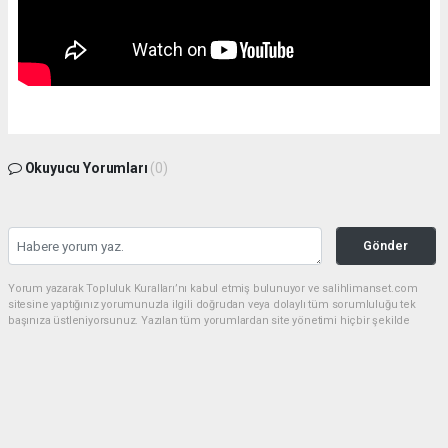
Okuyucu Yorumları
(0)
Gönder
Yorum yazarak Topluluk Kuralları’nı kabul etmiş bulunuyor ve salihlimanset.com
sitesine yaptığınız yorumunuzla ilgili doğrudan veya dolaylı tüm sorumluluğu tek
başınıza üstleniyorsunuz. Yazılan tüm yorumlardan site yönetimi hiçbir şekilde
sorumlu tutulamaz.