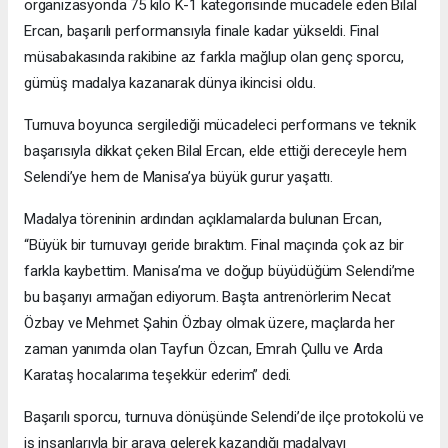
organizasyonda 75 kilo K-1 kategorisinde mücadele eden Bilal
Ercan, başarılı performansıyla finale kadar yükseldi. Final
müsabakasında rakibine az farkla mağlup olan genç sporcu,
gümüş madalya kazanarak dünya ikincisi oldu.
Turnuva boyunca sergilediği mücadeleci performans ve teknik
başarısıyla dikkat çeken Bilal Ercan, elde ettiği dereceyle hem
Selendi’ye hem de Manisa’ya büyük gurur yaşattı.
Madalya töreninin ardından açıklamalarda bulunan Ercan,
“Büyük bir turnuvayı geride bıraktım. Final maçında çok az bir
farkla kaybettim. Manisa’ma ve doğup büyüdüğüm Selendi’me
bu başarıyı armağan ediyorum. Başta antrenörlerim Necat
Özbay ve Mehmet Şahin Özbay olmak üzere, maçlarda her
zaman yanımda olan Tayfun Özcan, Emrah Çullu ve Arda
Karataş hocalarıma teşekkür ederim” dedi.
Başarılı sporcu, turnuva dönüşünde Selendi’de ilçe protokolü ve
iş insanlarıyla bir araya gelerek kazandığı madalyayı