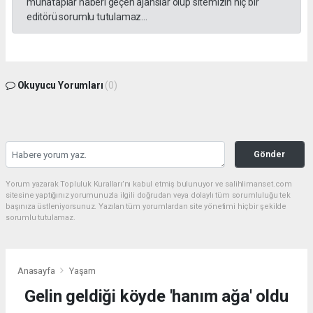
muhataplar haberi geçen ajanslar olup sitemizin hiç bir
editörü sorumlu tutulamaz...
Okuyucu Yorumları
(0)
Gönder
Yorum yazarak Topluluk Kuralları’nı kabul etmiş bulunuyor ve salihlimanset.com
sitesine yaptığınız yorumunuzla ilgili doğrudan veya dolaylı tüm sorumluluğu tek
başınıza üstleniyorsunuz. Yazılan tüm yorumlardan site yönetimi hiçbir şekilde
sorumlu tutulamaz.
Anasayfa
Yaşam
Gelin geldiği köyde 'hanım ağa' oldu