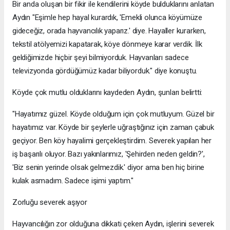
Bir anda oluşan bir fikir ile kendilerini köyde bulduklarını anlatan
Aydın "Eşimle hep hayal kurardık, 'Emekli olunca köyümüze
gideceğiz, orada hayvancılık yaparız.' diye. Hayaller kurarken,
tekstil atölyemizi kapatarak, köye dönmeye karar verdik. İlk
geldiğimizde hiçbir şeyi bilmiyorduk. Hayvanları sadece
televizyonda gördüğümüz kadar biliyorduk." diye konuştu.
Köyde çok mutlu olduklarını kaydeden Aydın, şunları belirtti:
"Hayatımız güzel. Köyde olduğum için çok mutluyum. Güzel bir
hayatımız var. Köyde bir şeylerle uğraştığınız için zaman çabuk
geçiyor. Ben köy hayalimi gerçekleştirdim. Severek yapılan her
iş başarılı oluyor. Bazı yakınlarımız, 'Şehirden neden geldin?',
'Biz senin yerinde olsak gelmezdik.' diyor ama ben hiç birine
kulak asmadım. Sadece işimi yaptım."
Zorluğu severek aşıyor
Hayvancılığın zor olduğuna dikkati çeken Aydın, işlerini severek