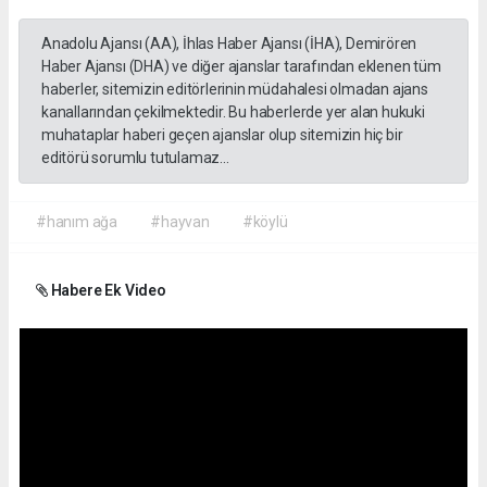
Anadolu Ajansı (AA), İhlas Haber Ajansı (İHA), Demirören
Haber Ajansı (DHA) ve diğer ajanslar tarafından eklenen tüm
haberler, sitemizin editörlerinin müdahalesi olmadan ajans
kanallarından çekilmektedir. Bu haberlerde yer alan hukuki
muhataplar haberi geçen ajanslar olup sitemizin hiç bir
editörü sorumlu tutulamaz...
#hanım ağa
#hayvan
#köylü
Habere Ek Video