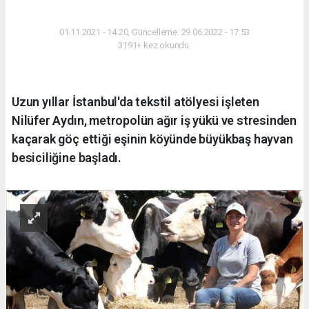
YAŞAM
01.11.2021 - 14:20, Güncelleme: 29.06.2022 - 17:53
3191+ kez okundu.
Uzun yıllar İstanbul'da tekstil atölyesi işleten
Nilüfer Aydın, metropolün ağır iş yükü ve stresinden
kaçarak göç ettiği eşinin köyünde büyükbaş hayvan
besiciliğine başladı.