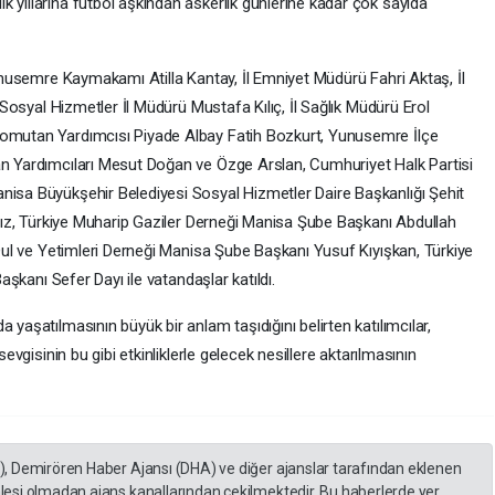
yıllarına futbol aşkından askerlik günlerine kadar çok sayıda
unusemre Kaymakamı Atilla Kantay, İl Emniyet Müdürü Fahri Aktaş, İl
 Sosyal Hizmetler İl Müdürü Mustafa Kılıç, İl Sağlık Müdürü Erol
mutan Yardımcısı Piyade Albay Fatih Bozkurt, Yunusemre İlçe
n Yardımcıları Mesut Doğan ve Özge Arslan, Cumhuriyet Halk Partisi
sa Büyükşehir Belediyesi Sosyal Hizmetler Daire Başkanlığı Şehit
dız, Türkiye Muharip Gaziler Derneği Manisa Şube Başkanı Abdullah
Dul ve Yetimleri Derneği Manisa Şube Başkanı Yusuf Kıyışkan, Türkiye
aşkanı Sefer Dayı ile vatandaşlar katıldı.
aşatılmasının büyük bir anlam taşıdığını belirten katılımcılar,
vgisinin bu gibi etkinliklerle gelecek nesillere aktarılmasının
A), Demirören Haber Ajansı (DHA) ve diğer ajanslar tarafından eklenen
lesi olmadan ajans kanallarından çekilmektedir. Bu haberlerde yer