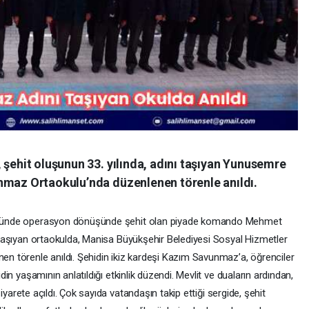
ehit oluşunun 33. yılında, adını taşıyan Yunusemre
maz Ortaokulu’nda düzenlenen törenle anıldı.
köyünde operasyon dönüşünde şehit olan piyade komando Mehmet
 taşıyan ortaokulda, Manisa Büyükşehir Belediyesi Sosyal Hizmetler
n törenle anıldı. Şehidin ikiz kardeşi Kazım Savunmaz’a, öğrenciler
in yaşamının anlatıldığı etkinlik düzendi. Mevlit ve duaların ardından,
ziyarete açıldı. Çok sayıda vatandaşın takip ettiği sergide, şehit