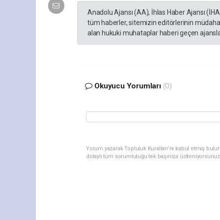
Anadolu Ajansı (AA), İhlas Haber Ajansı (İH
tüm haberler, sitemizin editörlerinin müdaha
alan hukuki muhataplar haberi geçen ajanslar
Okuyucu Yorumları
(0)
Yorum yazarak Topluluk Kuralları’nı kabul etmiş bulu
dolaylı tüm sorumluluğu tek başınıza üstleniyorsunuz