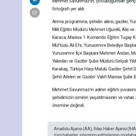
Mehmet Savunmaz’ın, çocukluğundan gençlik 
fotoğrafı yer aldı.
Anma programına, şehidin ailesi, gaziler, Y
Milli Eğitim Müdürü Mehmet Uğurelli, Aile ve
Karaca, Manisa 1. Komando Eğitim Tugay Ko
Müftüsü Ali Efe, Yunusemre Belediye Başka
Yunusemre İlçe Başkanı Mehmet Arslan, Mani
Yakınları ve Gaziler Şube Müdürü Selçuk Yıl
Karakaş, Türkiye Harp Malulü Gaziler Şehit 
Şehit Aileleri ve Gaziler Vakfı Manisa Şube B
Mehmet Savunmaz’ın adının eğitim yuvasında y
şehidimizin isminin yaşatılmasının ve vatan se
önemine değindi.
Anadolu Ajansı (AA), İhlas Haber Ajansı (İH
tüm haberler, sitemizin editörlerinin müdaha