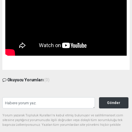
Okuyucu Yorumları
(0)
Gönder
Yorum yazarak Topluluk Kuralları’nı kabul etmiş bulunuyor ve salihlimanset.com
sitesine yaptığınız yorumunuzla ilgili doğrudan veya dolaylı tüm sorumluluğu tek
başınıza üstleniyorsunuz. Yazılan tüm yorumlardan site yönetimi hiçbir şekilde
sorumlu tutulamaz.