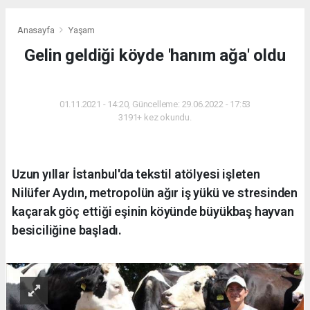
Anasayfa
Yaşam
Gelin geldiği köyde 'hanım ağa' oldu
YAŞAM
01.11.2021 - 14:20, Güncelleme: 29.06.2022 - 17:53
3191+ kez okundu.
Uzun yıllar İstanbul'da tekstil atölyesi işleten
Nilüfer Aydın, metropolün ağır iş yükü ve stresinden
kaçarak göç ettiği eşinin köyünde büyükbaş hayvan
besiciliğine başladı.