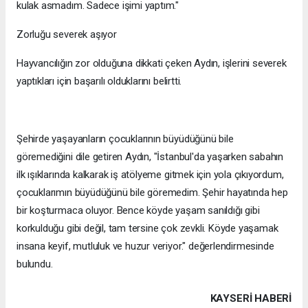
kulak asmadım. Sadece işimi yaptım."
Zorluğu severek aşıyor
Hayvancılığın zor olduğuna dikkati çeken Aydın, işlerini severek
yaptıkları için başarılı olduklarını belirtti.
Şehirde yaşayanların çocuklarının büyüdüğünü bile
göremediğini dile getiren Aydın, "İstanbul'da yaşarken sabahın
ilk ışıklarında kalkarak iş atölyeme gitmek için yola çıkıyordum,
çocuklarımın büyüdüğünü bile göremedim. Şehir hayatında hep
bir koşturmaca oluyor. Bence köyde yaşam sanıldığı gibi
korkulduğu gibi değil, tam tersine çok zevkli. Köyde yaşamak
insana keyif, mutluluk ve huzur veriyor." değerlendirmesinde
bulundu.
KAYSERI HABERİ