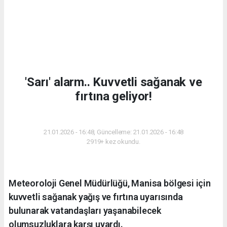
'Sarı' alarm.. Kuvvetli sağanak ve
fırtına geliyor!
GÜNDEM
21.01.2026 - 16:48, Güncelleme: 21.01.2026 - 16:48
2919+ kez okundu.
Meteoroloji Genel Müdürlüğü, Manisa bölgesi için
kuvvetli sağanak yağış ve fırtına uyarısında
bulunarak vatandaşları yaşanabilecek
olumsuzluklara karşı uyardı.