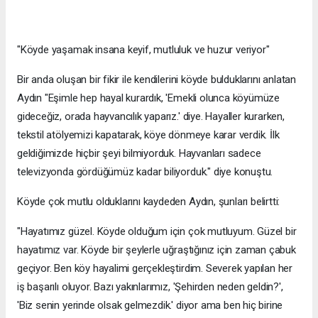
"Köyde yaşamak insana keyif, mutluluk ve huzur veriyor"
Bir anda oluşan bir fikir ile kendilerini köyde bulduklarını anlatan
Aydın "Eşimle hep hayal kurardık, 'Emekli olunca köyümüze
gideceğiz, orada hayvancılık yaparız.' diye. Hayaller kurarken,
tekstil atölyemizi kapatarak, köye dönmeye karar verdik. İlk
geldiğimizde hiçbir şeyi bilmiyorduk. Hayvanları sadece
televizyonda gördüğümüz kadar biliyorduk." diye konuştu.
Köyde çok mutlu olduklarını kaydeden Aydın, şunları belirtti:
"Hayatımız güzel. Köyde olduğum için çok mutluyum. Güzel bir
hayatımız var. Köyde bir şeylerle uğraştığınız için zaman çabuk
geçiyor. Ben köy hayalimi gerçekleştirdim. Severek yapılan her
iş başarılı oluyor. Bazı yakınlarımız, 'Şehirden neden geldin?',
'Biz senin yerinde olsak gelmezdik.' diyor ama ben hiç birine