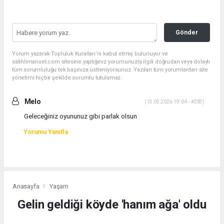
Gönder
Yorum yazarak Topluluk Kuralları’nı kabul etmiş bulunuyor ve
salihlimanset.com sitesine yaptığınız yorumunuzla ilgili doğrudan veya dolaylı
tüm sorumluluğu tek başınıza üstleniyorsunuz. Yazılan tüm yorumlardan site
yönetimi hiçbir şekilde sorumlu tutulamaz.
Melo
(13.05.2026 19:04 - #287)
Geleceğiniz oyununuz gibi parlak olsun
Yorumu Yanıtla
Anasayfa
Yaşam
Gelin geldiği köyde 'hanım ağa' oldu