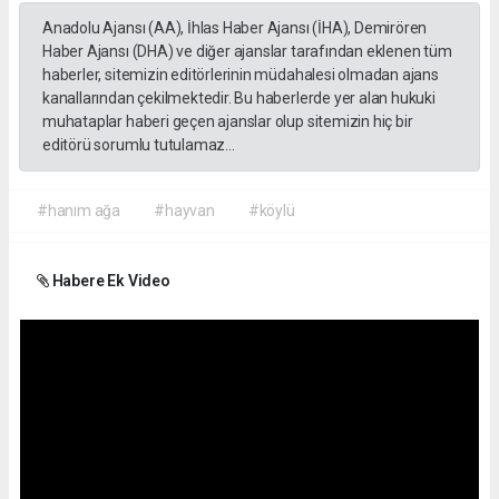
Anadolu Ajansı (AA), İhlas Haber Ajansı (İHA), Demirören
Haber Ajansı (DHA) ve diğer ajanslar tarafından eklenen tüm
haberler, sitemizin editörlerinin müdahalesi olmadan ajans
kanallarından çekilmektedir. Bu haberlerde yer alan hukuki
muhataplar haberi geçen ajanslar olup sitemizin hiç bir
editörü sorumlu tutulamaz...
#hanım ağa
#hayvan
#köylü
Habere Ek Video