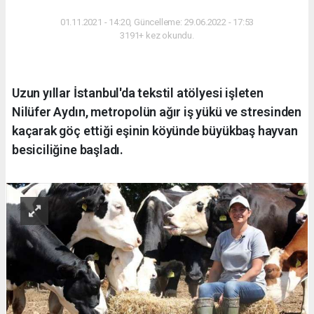
YAŞAM
01.11.2021 - 14:20, Güncelleme: 29.06.2022 - 17:53
3191+ kez okundu.
Uzun yıllar İstanbul'da tekstil atölyesi işleten
Nilüfer Aydın, metropolün ağır iş yükü ve stresinden
kaçarak göç ettiği eşinin köyünde büyükbaş hayvan
besiciliğine başladı.