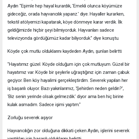
Aydın "Eşimle hep hayal kurardık, 'Emekli olunca köyümüze
gideceğiz, orada hayvancılık yaparız.' diye. Hayaller kurarken,
tekstil atölyemizi kapatarak, köye dönmeye karar verdik. İlk
geldiğimizde hiçbir şeyi bilmiyorduk. Hayvanları sadece
televizyonda gördüğümüz kadar biliyorduk." diye konuştu.
Köyde çok mutlu olduklarını kaydeden Aydın, şunları belirtti:
"Hayatımız güzel. Köyde olduğum için çok mutluyum. Güzel bir
hayatımız var. Köyde bir şeylerle uğraştığınız için zaman çabuk
geçiyor. Ben köy hayalimi gerçekleştirdim. Severek yapılan her
iş başarılı oluyor. Bazı yakınlarımız, 'Şehirden neden geldin?',
'Biz senin yerinde olsak gelmezdik.' diyor ama ben hiç birine
kulak asmadım. Sadece işimi yaptım."
Zorluğu severek aşıyor
Hayvancılığın zor olduğuna dikkati çeken Aydın, işlerini severek
yaptıkları için başarılı olduklarını belirtti.