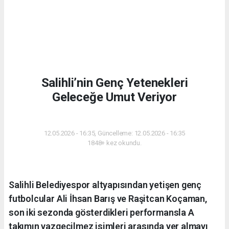
Salihli’nin Genç Yetenekleri
Geleceğe Umut Veriyor
SPOR
12.05.2026 - 16:35, Güncelleme: 12.05.2026 - 16:35
1848+ kez okundu.
Salihli Belediyespor altyapısından yetişen genç
futbolcular Ali İhsan Barış ve Raşitcan Koçaman,
son iki sezonda gösterdikleri performansla A
takımın vazgeçilmez isimleri arasında yer almayı