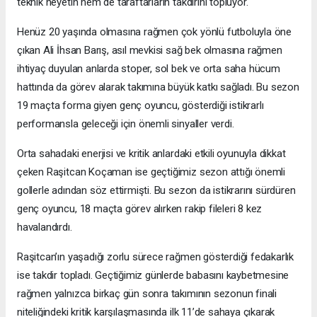
teknik heyetin hem de taraftarların takdirini topluyor.
Henüz 20 yaşında olmasına rağmen çok yönlü futboluyla öne
çıkan Ali İhsan Barış, asıl mevkisi sağ bek olmasına rağmen
ihtiyaç duyulan anlarda stoper, sol bek ve orta saha hücum
hattında da görev alarak takımına büyük katkı sağladı. Bu sezon
19 maçta forma giyen genç oyuncu, gösterdiği istikrarlı
performansla geleceği için önemli sinyaller verdi.
Orta sahadaki enerjisi ve kritik anlardaki etkili oyunuyla dikkat
çeken Raşitcan Koçaman ise geçtiğimiz sezon attığı önemli
gollerle adından söz ettirmişti. Bu sezon da istikrarını sürdüren
genç oyuncu, 18 maçta görev alırken rakip fileleri 8 kez
havalandırdı.
Raşitcan’ın yaşadığı zorlu sürece rağmen gösterdiği fedakarlık
ise takdir topladı. Geçtiğimiz günlerde babasını kaybetmesine
rağmen yalnızca birkaç gün sonra takımının sezonun finali
niteliğindeki kritik karşılaşmasında ilk 11’de sahaya çıkarak