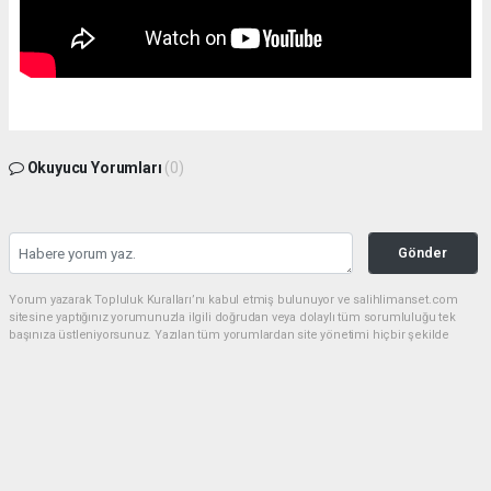
Okuyucu Yorumları
(0)
Gönder
Yorum yazarak Topluluk Kuralları’nı kabul etmiş bulunuyor ve salihlimanset.com
sitesine yaptığınız yorumunuzla ilgili doğrudan veya dolaylı tüm sorumluluğu tek
başınıza üstleniyorsunuz. Yazılan tüm yorumlardan site yönetimi hiçbir şekilde
sorumlu tutulamaz.
haber paketi
haber scripti
haber yazılımı