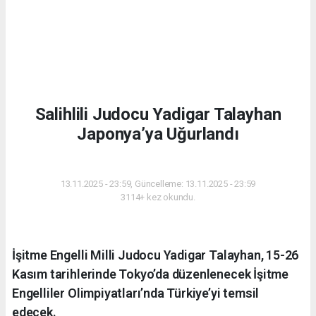
Salihlili Judocu Yadigar Talayhan
Japonya’ya Uğurlandı
SPOR
13.11.2025 - 23:59, Güncelleme: 13.11.2025 - 23:59
3114+ kez okundu.
İşitme Engelli Milli Judocu Yadigar Talayhan, 15-26
Kasım tarihlerinde Tokyo’da düzenlenecek İşitme
Engelliler Olimpiyatları’nda Türkiye’yi temsil
edecek.