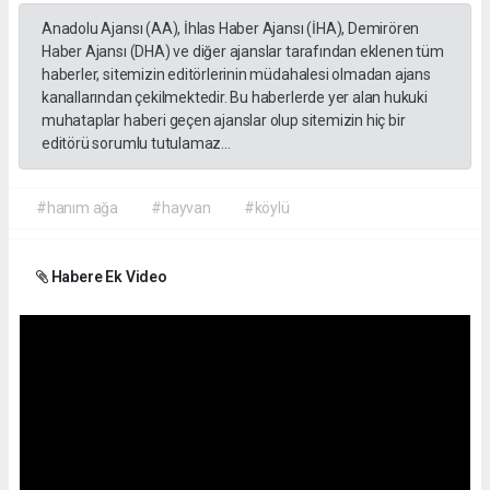
Anadolu Ajansı (AA), İhlas Haber Ajansı (İHA), Demirören
Haber Ajansı (DHA) ve diğer ajanslar tarafından eklenen tüm
haberler, sitemizin editörlerinin müdahalesi olmadan ajans
kanallarından çekilmektedir. Bu haberlerde yer alan hukuki
muhataplar haberi geçen ajanslar olup sitemizin hiç bir
editörü sorumlu tutulamaz...
#hanım ağa
#hayvan
#köylü
Habere Ek Video