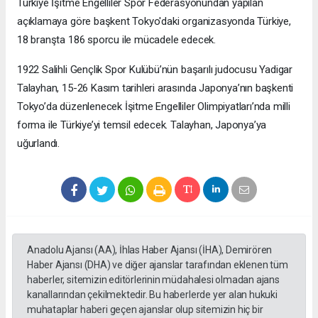
Türkiye İşitme Engelliler Spor Federasyonundan yapılan
açıklamaya göre başkent Tokyo'daki organizasyonda Türkiye,
18 branşta 186 sporcu ile mücadele edecek.
1922 Salihli Gençlik Spor Kulübü’nün başarılı judocusu Yadigar
Talayhan, 15-26 Kasım tarihleri arasında Japonya’nın başkenti
Tokyo’da düzenlenecek İşitme Engelliler Olimpiyatları’nda milli
forma ile Türkiye’yi temsil edecek. Talayhan, Japonya’ya
uğurlandı.
Anadolu Ajansı (AA), İhlas Haber Ajansı (İHA), Demirören
Haber Ajansı (DHA) ve diğer ajanslar tarafından eklenen tüm
haberler, sitemizin editörlerinin müdahalesi olmadan ajans
kanallarından çekilmektedir. Bu haberlerde yer alan hukuki
muhataplar haberi geçen ajanslar olup sitemizin hiç bir