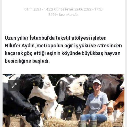
YAŞAM
01.11.2021 - 14:20, Güncelleme: 29.06.2022 - 17:53
3191+ kez okundu.
Uzun yıllar İstanbul'da tekstil atölyesi işleten
Nilüfer Aydın, metropolün ağır iş yükü ve stresinden
kaçarak göç ettiği eşinin köyünde büyükbaş hayvan
besiciliğine başladı.