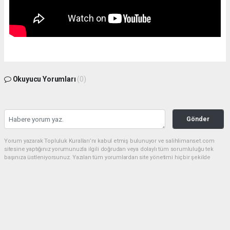
Okuyucu Yorumları
(0)
Gönder
Yorum yazarak Topluluk Kuralları’nı kabul etmiş bulunuyor ve salihlimanset.com
sitesine yaptığınız yorumunuzla ilgili doğrudan veya dolaylı tüm sorumluluğu tek
başınıza üstleniyorsunuz. Yazılan tüm yorumlardan site yönetimi hiçbir şekilde
sorumlu tutulamaz.
haber paketi
haber scripti
haber yazılımı