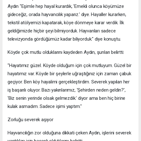
Aydın "Eşimle hep hayal kurardık, 'Emekli olunca köyümüze
gideceğiz, orada hayvancılık yaparız.' diye. Hayaller kurarken,
tekstil atölyemizi kapatarak, köye dönmeye karar verdik. İlk
geldiğimizde hiçbir şeyi bilmiyorduk. Hayvanları sadece
televizyonda gördüğümüz kadar biliyorduk." diye konuştu.
Köyde çok mutlu olduklarını kaydeden Aydın, şunları belirtti:
"Hayatımız güzel. Köyde olduğum için çok mutluyum. Güzel bir
hayatımız var. Köyde bir şeylerle uğraştığınız için zaman çabuk
geçiyor. Ben köy hayalimi gerçekleştirdim. Severek yapılan her
iş başarılı oluyor. Bazı yakınlarımız, 'Şehirden neden geldin?',
'Biz senin yerinde olsak gelmezdik.' diyor ama ben hiç birine
kulak asmadım. Sadece işimi yaptım."
Zorluğu severek aşıyor
Hayvancılığın zor olduğuna dikkati çeken Aydın, işlerini severek
yaptıkları için başarılı olduklarını belirtti.