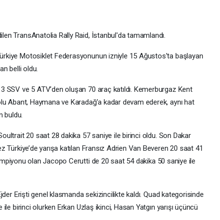
len TransAnatolia Rally Raid, İstanbul'da tamamlandı.
ürkiye Motosiklet Federasyonunun izniyle 15 Ağustos'ta başlayan
n belli oldu.
, 3 SSV ve 5 ATV’den oluşan 70 araç katıldı. Kemerburgaz Kent
 Bolu Abant, Haymana ve Karadağ’a kadar devam ederek, aynı hat
n buldu.
oultrait 20 saat 28 dakika 57 saniye ile birinci oldu. Son Dakar
ez Türkiye’de yarışa katılan Fransız Adrien Van Beveren 20 saat 41
ya şampiyonu olan Jacopo Cerutti de 20 saat 54 dakika 50 saniye ile
Ejder Erişti genel klasmanda sekizincilikte kaldı. Quad kategorisinde
 ile birinci olurken Erkan Uzlaş ikinci, Hasan Yatgın yarışı üçüncü