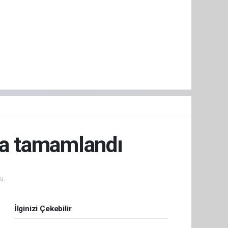
'da tamamlandı
u.
İlginizi Çekebilir