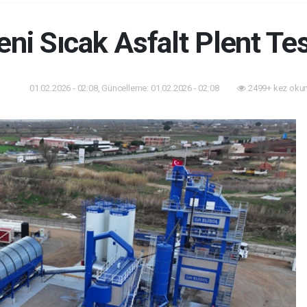
yeni Sıcak Asfalt Plent Te
01.02.2026 - 02:08, Güncelleme: 01.02.2026 - 02:08
2499+ kez oku
dem