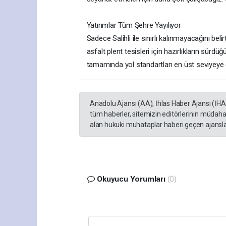
Yatırımlar Tüm Şehre Yayılıyor
Sadece Salihli ile sınırlı kalınmayacağını be
asfalt plent tesisleri için hazırlıkların sür
tamamında yol standartları en üst seviyeye ç
Anadolu Ajansı (AA), İhlas Haber Ajansı (İH
tüm haberler, sitemizin editörlerinin müdaha
alan hukuki muhataplar haberi geçen ajanslar
Okuyucu Yorumları
(0)