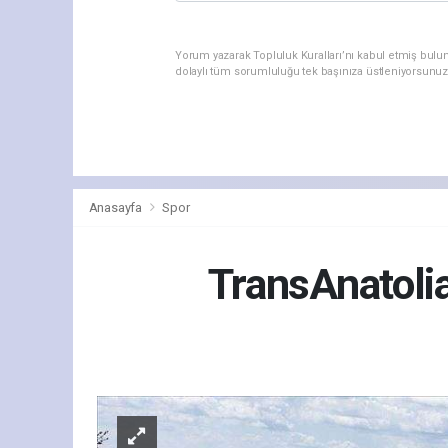
Yorum yazarak Topluluk Kuralları’nı kabul etmiş bulu
dolaylı tüm sorumluluğu tek başınıza üstleniyorsunuz
Anasayfa
Spor
TransAnatolia
Sp