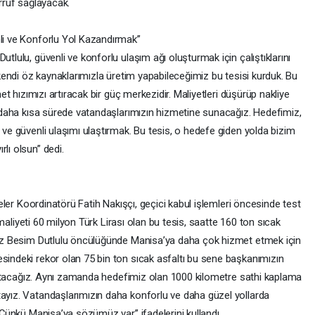
arruf sağlayacak.
li ve Konforlu Yol Kazandırmak”
lulu, güvenli ve konforlu ulaşım ağı oluşturmak için çalıştıklarını
kendi öz kaynaklarımızla üretim yapabileceğimiz bu tesisi kurduk. Bu
et hızımızı artıracak bir güç merkezidir. Maliyetleri düşürüp nakliye
 daha kısa sürede vatandaşlarımızın hizmetine sunacağız. Hedefimiz,
ve güvenli ulaşımı ulaştırmak. Bu tesis, o hedefe giden yolda bizim
lı olsun” dedi.
eler Koordinatörü Fatih Nakışçı, geçici kabul işlemleri öncesinde test
 maliyeti 60 milyon Türk Lirası olan bu tesis, saatte 160 ton sıcak
mız Besim Dutlulu öncülüğünde Manisa’ya daha çok hizmet etmek için
indeki rekor olan 75 bin ton sıcak asfaltı bu sene başkanımızın
kartacağız. Aynı zamanda hedefimiz olan 1000 kilometre sathi kaplama
yız. Vatandaşlarımızın daha konforlu ve daha güzel yollarda
 Çünkü Manisa’ya sözümüz var” ifadelerini kullandı.