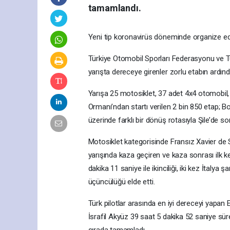
tamamlandı.
Yeni tip koronavirüs döneminde organize edi
Türkiye Otomobil Sporları Federasyonu ve T
yarışta dereceye girenler zorlu etabın ardında
Yarışa 25 motosiklet, 37 adet 4x4 otomobil
Ormanı’ndan startı verilen 2 bin 850 etap;
üzerinde farklı bir dönüş rotasıyla Şile’de so
Motosiklet kategorisinde Fransız Xavier de S
yarışında kaza geçiren ve kaza sonrası ilk k
dakika 11 saniye ile ikinciliği, iki kez İtal
üçüncülüğü elde etti.
Türk pilotlar arasında en iyi dereceyi yapan 
İsrafil Akyüz 39 saat 5 dakika 52 saniye süre