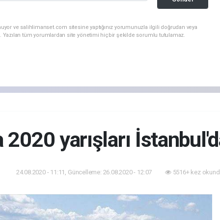
nuyor ve salihlimanset.com sitesine yaptığınız yorumunuzla ilgili doğrudan veya
. Yazılan tüm yorumlardan site yönetimi hiçbir şekilde sorumlu tutulamaz.
 2020 yarışları İstanbul
24.08.2020 - 11:11, Güncelleme: 26.08.2020 - 12:07
5516+ kez okund
or