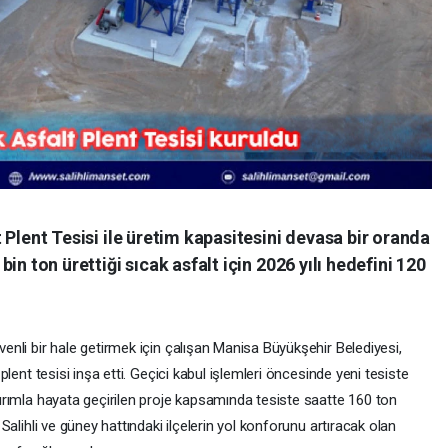
t Plent Tesisi ile üretim kapasitesini devasa bir oranda
bin ton ürettiği sıcak asfalt için 2026 yılı hedefini 120
enli bir hale getirmek için çalışan Manisa Büyükşehir Belediyesi,
plent tesisi inşa etti. Geçici kabul işlemleri öncesinde yeni tesiste
tırımla hayata geçirilen proje kapsamında tesiste saatte 160 ton
Salihli ve güney hattındaki ilçelerin yol konforunu artıracak olan