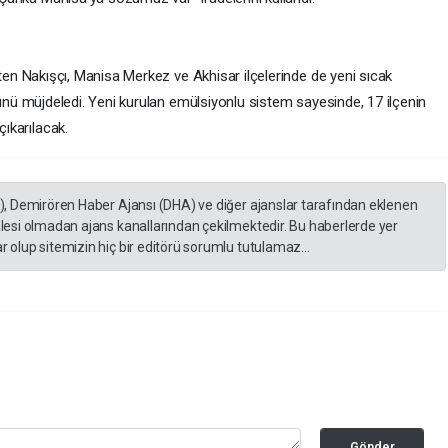
lirten Nakışçı, Manisa Merkez ve Akhisar ilçelerinde de yeni sıcak
düğünü müjdeledi. Yeni kurulan emülsiyonlu sistem sayesinde, 17 ilçenin
ıkarılacak.
A), Demirören Haber Ajansı (DHA) ve diğer ajanslar tarafından eklenen
lesi olmadan ajans kanallarından çekilmektedir. Bu haberlerde yer
 olup sitemizin hiç bir editörü sorumlu tutulamaz...
Gönder