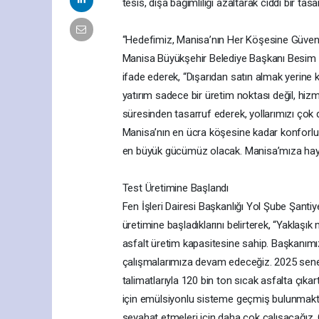
tesis, dışa bağımlılığı azaltarak ciddi bir tas
“Hedefimiz, Manisa’nın Her Köşesine Güven
Manisa Büyükşehir Belediye Başkanı Besim Dut
ifade ederek, “Dışarıdan satın almak yerine 
yatırım sadece bir üretim noktası değil, hizm
süresinden tasarruf ederek, yollarımızı çok
Manisa’nın en ücra köşesine kadar konforlu 
en büyük gücümüz olacak. Manisa’mıza hayır
Test Üretimine Başlandı
Fen İşleri Dairesi Başkanlığı Yol Şube Şantiy
üretimine başladıklarını belirterek, “Yaklaşık
asfalt üretim kapasitesine sahip. Başkanı
çalışmalarımıza devam edeceğiz. 2025 senes
talimatlarıyla 120 bin ton sıcak asfalta çı
için emülsiyonlu sisteme geçmiş bulunmakta
seyahat etmeleri için daha çok çalışacağız.