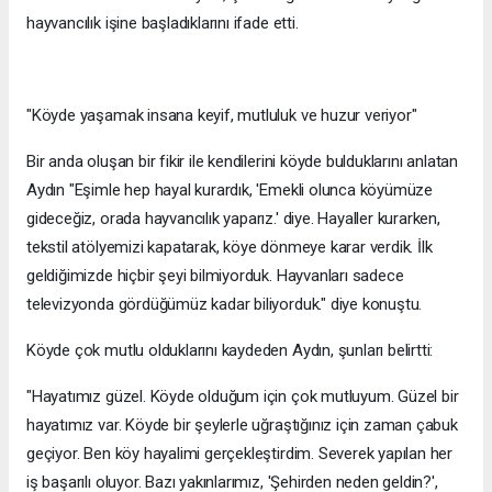
hayvancılık işine başladıklarını ifade etti.
"Köyde yaşamak insana keyif, mutluluk ve huzur veriyor"
Bir anda oluşan bir fikir ile kendilerini köyde bulduklarını anlatan
Aydın "Eşimle hep hayal kurardık, 'Emekli olunca köyümüze
gideceğiz, orada hayvancılık yaparız.' diye. Hayaller kurarken,
tekstil atölyemizi kapatarak, köye dönmeye karar verdik. İlk
geldiğimizde hiçbir şeyi bilmiyorduk. Hayvanları sadece
televizyonda gördüğümüz kadar biliyorduk." diye konuştu.
Köyde çok mutlu olduklarını kaydeden Aydın, şunları belirtti:
"Hayatımız güzel. Köyde olduğum için çok mutluyum. Güzel bir
hayatımız var. Köyde bir şeylerle uğraştığınız için zaman çabuk
geçiyor. Ben köy hayalimi gerçekleştirdim. Severek yapılan her
iş başarılı oluyor. Bazı yakınlarımız, 'Şehirden neden geldin?',