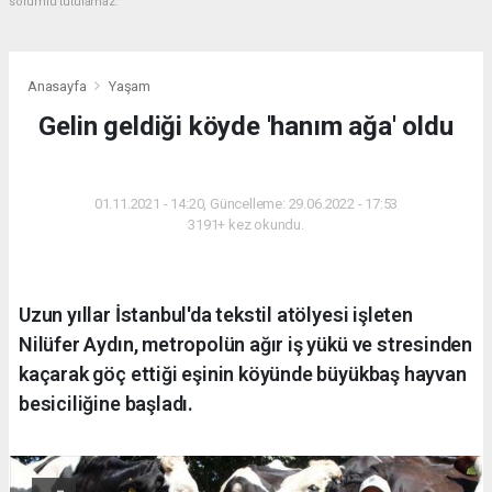
sorumlu tutulamaz.
Anasayfa
Yaşam
Gelin geldiği köyde 'hanım ağa' oldu
YAŞAM
01.11.2021 - 14:20, Güncelleme: 29.06.2022 - 17:53
3191+ kez okundu.
Uzun yıllar İstanbul'da tekstil atölyesi işleten
Nilüfer Aydın, metropolün ağır iş yükü ve stresinden
kaçarak göç ettiği eşinin köyünde büyükbaş hayvan
besiciliğine başladı.