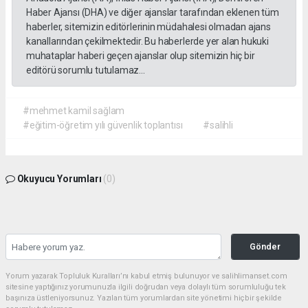
Haber Ajansı (DHA) ve diğer ajanslar tarafından eklenen tüm
haberler, sitemizin editörlerinin müdahalesi olmadan ajans
kanallarından çekilmektedir. Bu haberlerde yer alan hukuki
muhataplar haberi geçen ajanslar olup sitemizin hiç bir
editörü sorumlu tutulamaz...
#mehmet kamil sağlam
#eğitim-öğretim yılı güvenlik toplantısı
#salihli
Okuyucu Yorumları
(0)
Gönder
Yorum yazarak Topluluk Kuralları’nı kabul etmiş bulunuyor ve salihlimanset.com
sitesine yaptığınız yorumunuzla ilgili doğrudan veya dolaylı tüm sorumluluğu tek
başınıza üstleniyorsunuz. Yazılan tüm yorumlardan site yönetimi hiçbir şekilde