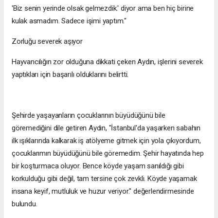
'Biz senin yerinde olsak gelmezdik.' diyor ama ben hiç birine
kulak asmadım. Sadece işimi yaptım."
Zorluğu severek aşıyor
Hayvancılığın zor olduğuna dikkati çeken Aydın, işlerini severek
yaptıkları için başarılı olduklarını belirtti.
Şehirde yaşayanların çocuklarının büyüdüğünü bile
göremediğini dile getiren Aydın, "İstanbul'da yaşarken sabahın
ilk ışıklarında kalkarak iş atölyeme gitmek için yola çıkıyordum,
çocuklarımın büyüdüğünü bile göremedim. Şehir hayatında hep
bir koşturmaca oluyor. Bence köyde yaşam sanıldığı gibi
korkulduğu gibi değil, tam tersine çok zevkli. Köyde yaşamak
insana keyif, mutluluk ve huzur veriyor." değerlendirmesinde
bulundu.