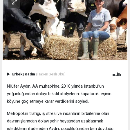
Erkek
|
Kadın
(Haberi Sesli Oku)
Nilüfer Aydın, AA muhabirine, 2010 yılında İstanbul’un
yoğunluğundan dolayı tekstil atölyelerini kapatarak, eşinin
köyüne göç etmeye karar verdiklerini söyledi.
Metropolün trafiği, iş stresi ve insanların birbirlerine olan
davranışlarından dolayı şehir hayatından uzaklaşmak
istediklerini ifade eden Aydın, çocukluğundan beri duyduğu