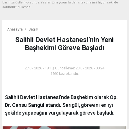
başınıza üstleniyorsunuz. Yazılan tüm yorumlardan site yönetimi hiçbir şekilde
sorumlu tutulamaz.
Anasayfa
Sağlık
Salihli Devlet Hastanesi’nin Yeni
Başhekimi Göreve Başladı
SAĞLIK
27.07.2026 - 18:18, Güncelleme: 28.07.2026 - 00:24
1460 kez okundu.
Salihli Devlet Hastanesi’nde Başhekim olarak Op.
Dr. Cansu Sarıgül atandı. Sarıgül, görevini en iyi
şekilde yapacağını vurgulayarak göreve başladı.