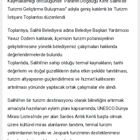
Kaymakamlığı öncülüğünde “Paranın Doğduğu Kent Salihli’de
Turizmi Geliştirme Buluşması” adıyla geniş katılımlı bir Turizm
İstişare Toplantısı düzenlendi.
Toplantıya, Salihli Belediyesi adına Belediye Başkan Yardımcısı
Yavuz Özdem katılarak, ilçemizin turizm potansiyelinin
geliştirilmesine yönelik belediyemiz çalışmaları hakkında
değerlendirmelerde bulundu.
Toplantıda, Salihli'nin sahip olduğu termal kaynakların, tarihi
değerlerin ve doğal güzelliklerin daha etkin şekilde tanıtılması,
turizm altyapısının güçlendirilmesi ve hizmet kalitesinin
artırılması yönünde yapılacak ortak çalışmalar ele alındı.
Salihli’nin bir turizm destinasyonu olarak bilinirliğini artırmak
amacıyla hazırlanan eylem planı kapsamında; UNESCO Dünya
Mirası Listesi’nde yer alan Sardes Antik Kenti başta olmak
üzere kültürel miras alanlarının tanıtımı, termal turizm
yatırımlarının teşviki ve Jeopark turizminin desteklenmesi