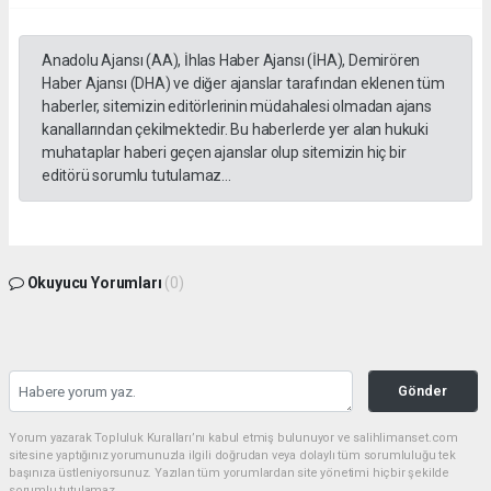
Anadolu Ajansı (AA), İhlas Haber Ajansı (İHA), Demirören
Haber Ajansı (DHA) ve diğer ajanslar tarafından eklenen tüm
haberler, sitemizin editörlerinin müdahalesi olmadan ajans
kanallarından çekilmektedir. Bu haberlerde yer alan hukuki
muhataplar haberi geçen ajanslar olup sitemizin hiç bir
editörü sorumlu tutulamaz...
Okuyucu Yorumları
(0)
Gönder
Yorum yazarak Topluluk Kuralları’nı kabul etmiş bulunuyor ve salihlimanset.com
sitesine yaptığınız yorumunuzla ilgili doğrudan veya dolaylı tüm sorumluluğu tek
başınıza üstleniyorsunuz. Yazılan tüm yorumlardan site yönetimi hiçbir şekilde
sorumlu tutulamaz.