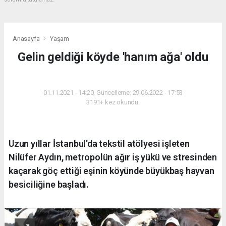
Anasayfa
Yaşam
Gelin geldiği köyde 'hanım ağa' oldu
YAŞAM
01.11.2021 - 14:20, Güncelleme: 29.06.2022 - 17:53
3191+ kez okundu.
Uzun yıllar İstanbul'da tekstil atölyesi işleten
Nilüfer Aydın, metropolün ağır iş yükü ve stresinden
kaçarak göç ettiği eşinin köyünde büyükbaş hayvan
besiciliğine başladı.