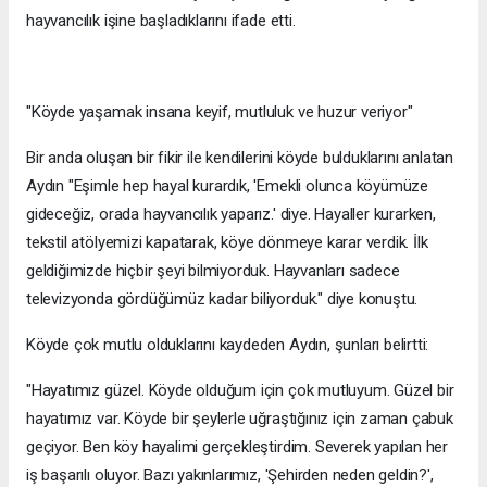
hayvancılık işine başladıklarını ifade etti.
"Köyde yaşamak insana keyif, mutluluk ve huzur veriyor"
Bir anda oluşan bir fikir ile kendilerini köyde bulduklarını anlatan
Aydın "Eşimle hep hayal kurardık, 'Emekli olunca köyümüze
gideceğiz, orada hayvancılık yaparız.' diye. Hayaller kurarken,
tekstil atölyemizi kapatarak, köye dönmeye karar verdik. İlk
geldiğimizde hiçbir şeyi bilmiyorduk. Hayvanları sadece
televizyonda gördüğümüz kadar biliyorduk." diye konuştu.
Köyde çok mutlu olduklarını kaydeden Aydın, şunları belirtti:
"Hayatımız güzel. Köyde olduğum için çok mutluyum. Güzel bir
hayatımız var. Köyde bir şeylerle uğraştığınız için zaman çabuk
geçiyor. Ben köy hayalimi gerçekleştirdim. Severek yapılan her
iş başarılı oluyor. Bazı yakınlarımız, 'Şehirden neden geldin?',