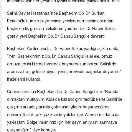
insanımız için her şeyin en iyisini sunmaya çalışacağım.” dedi.
Salihli Devlet Hastanesi’nde Başhekim Op. Dr. Gürkan
Dericioğlu’nun sözleşmesinin yenilenmemesinin ardından
başhekimlik görevini vekâleten yürüten Uz. Dr. Hacer Şakar,
görevi yeni Başhekim Op. Dr. Cansu Sarıgül’e devretti.
Başhekim Yardımcısı Uz. Dr. Hacer Şakar, yaptığı açıklamada,
“Yeni Başhekimimiz Op. Dr. Cansu Sarıgül ile el ele, omuz
omuza en iyi hizmeti vermek boynumuzun borcu. Salihli’de
aramıza hoş geldiniz diyor, yeni görevinde başarılar diliyorum.”
ifadelerini kullandı.
Görevi devralan Başhekim Op. Dr. Cansu Sarıgül ise, “Burada
olmaktan mutluyum. Kula’da kazandığım tecrübelerle Salihli’de
çalışma arkadaşlarımla çok daha iyilerini başaracağıma
eminim. Salihli çok güzel ve büyük bir ilçe. Aileme de daha da
yaklaştım. Bölge insanımız için her şeyin en iyisini sunmaya
çalışacağım.” diye konuştu.