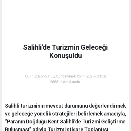
Salihli'de Turizmin Geleceği
Konuşuldu
GÜNDEM
06.11.2025 - 21:58, Güncelleme: 06.11.2025 - 21:58
2868+ kez okundu.
Salihli turizminin mevcut durumunu değerlendirmek
ve geleceğe yönelik stratejileri belirlemek amacıyla,
“Paranın Doğduğu Kent Salihli’de Turizmi Geliştirme
Buluşması” adıyla Turizm İstişare Toplantısı