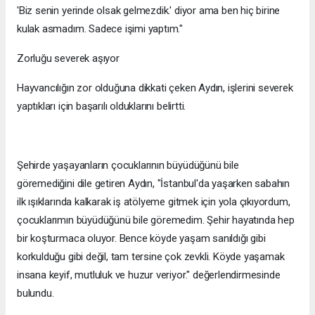
'Biz senin yerinde olsak gelmezdik.' diyor ama ben hiç birine
kulak asmadım. Sadece işimi yaptım."
Zorluğu severek aşıyor
Hayvancılığın zor olduğuna dikkati çeken Aydın, işlerini severek
yaptıkları için başarılı olduklarını belirtti.
Şehirde yaşayanların çocuklarının büyüdüğünü bile
göremediğini dile getiren Aydın, "İstanbul'da yaşarken sabahın
ilk ışıklarında kalkarak iş atölyeme gitmek için yola çıkıyordum,
çocuklarımın büyüdüğünü bile göremedim. Şehir hayatında hep
bir koşturmaca oluyor. Bence köyde yaşam sanıldığı gibi
korkulduğu gibi değil, tam tersine çok zevkli. Köyde yaşamak
insana keyif, mutluluk ve huzur veriyor." değerlendirmesinde
bulundu.