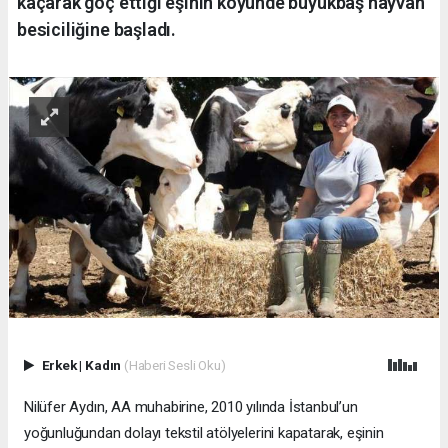
kaçarak göç ettiği eşinin köyünde büyükbaş hayvan
besiciliğine başladı.
Erkek
|
Kadın
(Haberi Sesli Oku)
Nilüfer Aydın, AA muhabirine, 2010 yılında İstanbul’un
yoğunluğundan dolayı tekstil atölyelerini kapatarak, eşinin