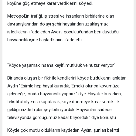
köyüne göç etmeye karar verdiklerini söyledi.
Metropolün trafiği, iş stresi ve insanların birbirlerine olan
davranışlarından dolayı şehir hayatından uzaklaşmak
istediklerini ifade eden Aydın, çocukluğundan beri duyduğu
hayvancılık işine başladıklarını ifade etti.
"Köyde yaşamak insana keyif, mutluluk ve huzur veriyor"
Bir anda oluşan bir fikir ile kendilerini köyde bulduklarını anlatan
Aydın "Eşimle hep hayal kurardık, 'Emekli olunca köyümüze
gideceğiz, orada hayvancılık yaparız.' diye. Hayaller kurarken,
tekstil atölyemizi kapatarak, köye dönmeye karar verdik. İlk
geldiğimizde hiçbir şeyi bilmiyorduk. Hayvanları sadece
televizyonda gördüğümüz kadar biliyorduk." diye konuştu.
Köyde çok mutlu olduklarını kaydeden Aydın, şunları belirtti: