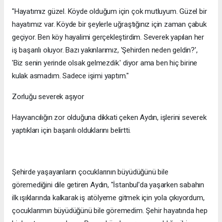
"Hayatımız güzel. Köyde olduğum için çok mutluyum. Güzel bir
hayatımız var. Köyde bir şeylerle uğraştığınız için zaman çabuk
geçiyor. Ben köy hayalimi gerçekleştirdim. Severek yapılan her
iş başarılı oluyor. Bazı yakınlarımız, 'Şehirden neden geldin?',
'Biz senin yerinde olsak gelmezdik.' diyor ama ben hiç birine
kulak asmadım. Sadece işimi yaptım."
Zorluğu severek aşıyor
Hayvancılığın zor olduğuna dikkati çeken Aydın, işlerini severek
yaptıkları için başarılı olduklarını belirtti.
Şehirde yaşayanların çocuklarının büyüdüğünü bile
göremediğini dile getiren Aydın, "İstanbul'da yaşarken sabahın
ilk ışıklarında kalkarak iş atölyeme gitmek için yola çıkıyordum,
çocuklarımın büyüdüğünü bile göremedim. Şehir hayatında hep