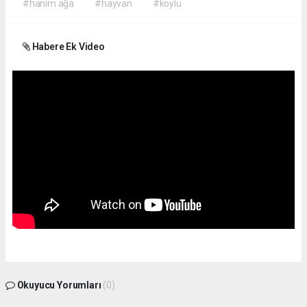
#hanım ağa
#hayvan
#köylü
Habere Ek Video
Okuyucu Yorumları
(0)