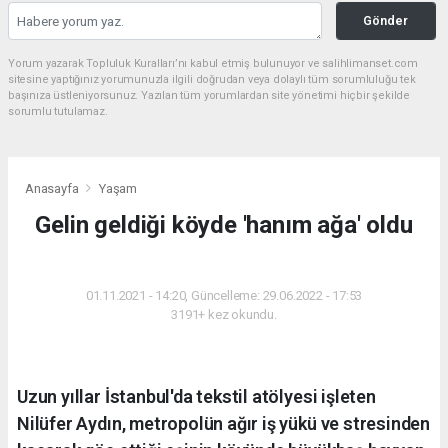
Gönder
Yorum yazarak Topluluk Kuralları’nı kabul etmiş bulunuyor ve salihlimanset.com
sitesine yaptığınız yorumunuzla ilgili doğrudan veya dolaylı tüm sorumluluğu tek
başınıza üstleniyorsunuz. Yazılan tüm yorumlardan site yönetimi hiçbir şekilde
sorumlu tutulamaz.
Anasayfa
Yaşam
Gelin geldiği köyde 'hanım ağa' oldu
YAŞAM
01.11.2021 - 14:20, Güncelleme: 29.06.2022 - 17:53
3191+ kez okundu.
Uzun yıllar İstanbul'da tekstil atölyesi işleten
Nilüfer Aydın, metropolün ağır iş yükü ve stresinden