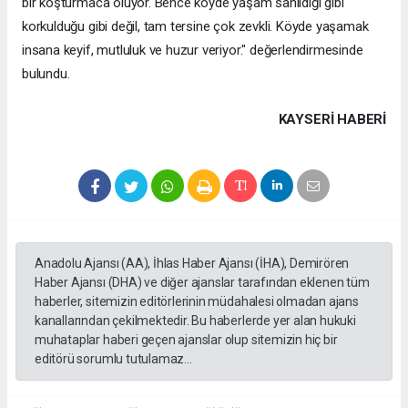
bir koşturmaca oluyor. Bence köyde yaşam sanıldığı gibi
korkulduğu gibi değil, tam tersine çok zevkli. Köyde yaşamak
insana keyif, mutluluk ve huzur veriyor." değerlendirmesinde
bulundu.
KAYSERI HABERİ
Anadolu Ajansı (AA), İhlas Haber Ajansı (İHA), Demirören
Haber Ajansı (DHA) ve diğer ajanslar tarafından eklenen tüm
haberler, sitemizin editörlerinin müdahalesi olmadan ajans
kanallarından çekilmektedir. Bu haberlerde yer alan hukuki
muhataplar haberi geçen ajanslar olup sitemizin hiç bir
editörü sorumlu tutulamaz...