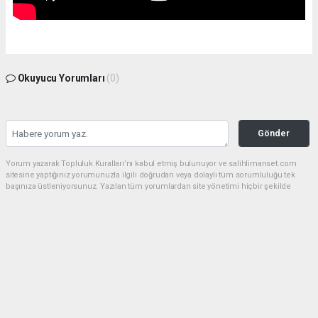
Okuyucu Yorumları
(0)
Gönder
Yorum yazarak Topluluk Kuralları’nı kabul etmiş bulunuyor ve salihlimanset.com
sitesine yaptığınız yorumunuzla ilgili doğrudan veya dolaylı tüm sorumluluğu tek
başınıza üstleniyorsunuz. Yazılan tüm yorumlardan site yönetimi hiçbir şekilde
sorumlu tutulamaz.
haber paketi
haber scripti
haber yazılımı
Tüm hakları saklı tutulmaktadır.Copyright 2026©
Haber Yazılımı:
Web Aksiyon ®