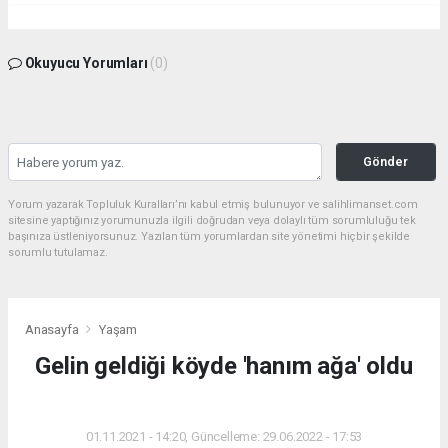
Okuyucu Yorumları
(0)
Gönder
Yorum yazarak Topluluk Kuralları’nı kabul etmiş bulunuyor ve salihlimanset.com
sitesine yaptığınız yorumunuzla ilgili doğrudan veya dolaylı tüm sorumluluğu tek
başınıza üstleniyorsunuz. Yazılan tüm yorumlardan site yönetimi hiçbir şekilde
sorumlu tutulamaz.
Anasayfa
Yaşam
Gelin geldiği köyde 'hanım ağa' oldu
YAŞAM
01.11.2021 - 14:20, Güncelleme: 29.06.2022 - 17:53