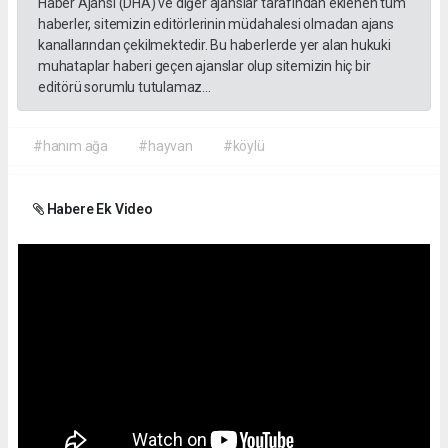
Haber Ajansı (DHA) ve diğer ajanslar tarafından eklenen tüm
haberler, sitemizin editörlerinin müdahalesi olmadan ajans
kanallarından çekilmektedir. Bu haberlerde yer alan hukuki
muhataplar haberi geçen ajanslar olup sitemizin hiç bir
editörü sorumlu tutulamaz...
#hanım ağa
#hayvan
#köylü
Habere Ek Video