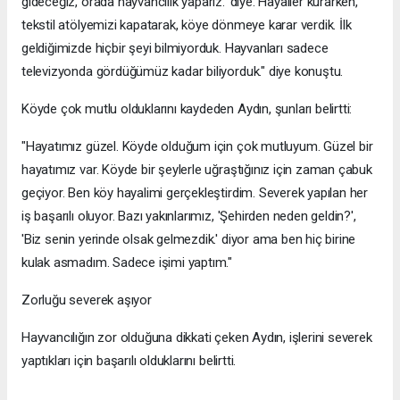
gideceğiz, orada hayvancılık yaparız.' diye. Hayaller kurarken,
tekstil atölyemizi kapatarak, köye dönmeye karar verdik. İlk
geldiğimizde hiçbir şeyi bilmiyorduk. Hayvanları sadece
televizyonda gördüğümüz kadar biliyorduk." diye konuştu.
Köyde çok mutlu olduklarını kaydeden Aydın, şunları belirtti:
"Hayatımız güzel. Köyde olduğum için çok mutluyum. Güzel bir
hayatımız var. Köyde bir şeylerle uğraştığınız için zaman çabuk
geçiyor. Ben köy hayalimi gerçekleştirdim. Severek yapılan her
iş başarılı oluyor. Bazı yakınlarımız, 'Şehirden neden geldin?',
'Biz senin yerinde olsak gelmezdik.' diyor ama ben hiç birine
kulak asmadım. Sadece işimi yaptım."
Zorluğu severek aşıyor
Hayvancılığın zor olduğuna dikkati çeken Aydın, işlerini severek
yaptıkları için başarılı olduklarını belirtti.