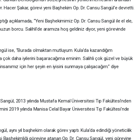
r. Hacer Şakar, görevi yeni Başhekim Op. Dr. Cansu Sarıgül’e devretti.
tığı açıklamada, “Yeni Başhekimimiz Op. Dr. Cansu Sarıgül ile el ele,
n borcu. Salihli’de aramıza hoş geldiniz diyor, yeni görevinde
ıgül ise, “Burada olmaktan mutluyum. Kula’da kazandığım
la çok daha iyilerini başaracağıma eminim. Salihli çok güzel ve büyük
insanımız için her şeyin en iyisini sunmaya çalışacağım.” diye
Sarıgül, 2013 yılında Mustafa Kemal Üniversitesi Tıp Fakültesi’nden
mini 2019 yılında Manisa Celal Bayar Üniversitesi Tıp Fakültesi’nde
gül, aynı yıl başhekim olarak görev yaptı. Kula’da edindiği yöneticilik
i Başhekimliği görevine atanan Op. Dr. Cansu Sarıgül, yeni görevine