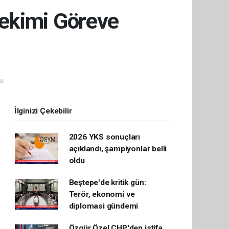
hekimi Göreve
u.
İlginizi Çekebilir
2026 YKS sonuçları
açıklandı, şampiyonlar belli
oldu
Beştepe'de kritik gün:
Terör, ekonomi ve
diplomasi gündemi
Özgür Özel CHP'den istifa