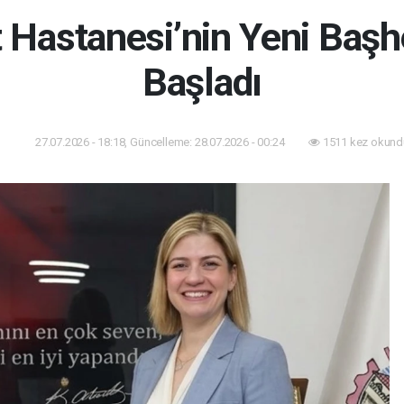
et Hastanesi’nin Yeni Baş
Başladı
27.07.2026 - 18:18, Güncelleme: 28.07.2026 - 00:24
1511 kez okund
lık