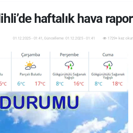
ihli’de haftalık hava rap
01.12.2025 - 01:41, Güncelleme: 01.12.2025 - 01:41
1729+ kez oku
dem