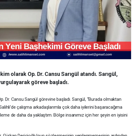
kim olarak Op. Dr. Cansu Sarıgül atandı. Sarıgül,
 vurgulayarak göreve başladı.
Op. Dr. Cansu Sarıgül görevine başladı. Sarıgül, “Burada olmaktan
alihli’de çalışma arkadaşlarımla çok daha iyilerini başaracağıma
Aileme de daha da yaklaştım. Bölge insanımız için her şeyin en iyisini
Dr. Gürkan Dericioğlu’nun sözleşmesinin yenilenmemesinin ardından