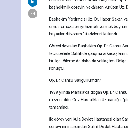
başhekimlik görevini vekâleten yürüten Uz. D
Başhekim Yardımcısı Uz. Dr. Hacer Şakar, yap
omuz omuza en iyi hizmeti vermek boynumuzu
başarılar diliyorum.” ifadelerini kullandı.
Görevi devralan Başhekim Op. Dr. Cansu Sar
tecrübelerle Salihli’de çalışma arkadaşlarım
bir ilçe. Aileme de daha da yaklaştım. Bölge 
konuştu.
Op. Dr. Cansu Sarıgül Kimdir?
1988 yılında Manisa’da doğan Op. Dr. Cansu 
mezun oldu. Göz Hastalıkları Uzmanlığı eğiti
tamamladı.
İlk görev yeri Kula Devlet Hastanesi olan Sarı
deneyiminin ardından Salihli Devlet Hastanes