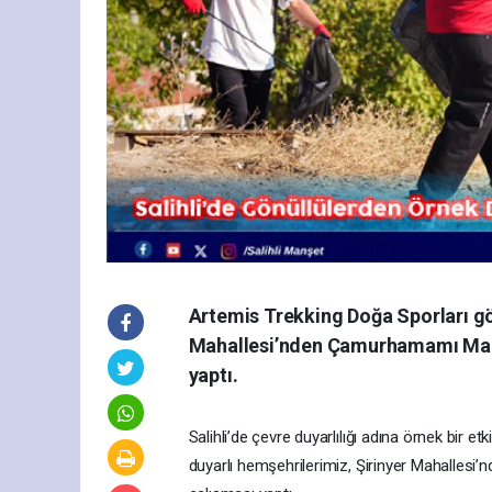
Artemis Trekking Doğa Sporları gön
Mahallesi’nden Çamurhamamı Maha
yaptı.
Salihli’de çevre duyarlılığı adına örnek bir et
duyarlı hemşehrilerimiz, Şirinyer Mahalles