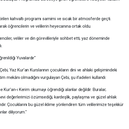
tirilen kahvaltı programı samimi ve sıcak bir atmosferde geçti.
larak öğrencilerin ve velilerin heyecanına ortak oldu.
nciler, veliler ve din görevlileriyle sohbet etti; yaz döneminde
ı.
renildiği Yuvalardır"
ebi, Yaz Kur’an Kurslarının çocukların dini ve ahlaki gelişimindeki
itim mekânı olmadığını vurgulayan Çebi, şu ifadeleri kullandı:
e Kur’an-ı Kerim okumayı öğrendiği alanlar değildir. Buralar;
anevi değerlerimizi özümsediği, kardeşlik, paylaşma ve güzel ahlak
rıdır. Çocuklarını bu güzel iklime yönlendiren tüm velilerimize teşekkür
ılar diliyorum."