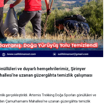
üllüleri ve duyarlı hemşehrilerimiz, Şirinyer
llesi’ne uzanan güzergâhta temizlik çalışması
kinlik gerçekleştirildi. Artemis Trekking Doğa Sporları gönüllüleri ve
i’nden Çamurhamamı Mahallesi’ne uzanan güzergâhta temizlik