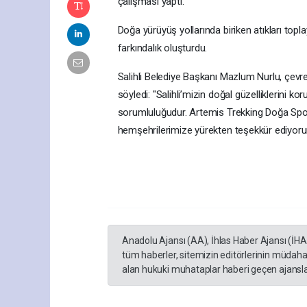
çalışması yaptı.
Doğa yürüyüş yollarında biriken atıkları to
farkındalık oluşturdu.
Salihli Belediye Başkanı Mazlum Nurlu, çevre
söyledi: "Salihli’mizin doğal güzelliklerini 
sorumluluğudur. Artemis Trekking Doğa Spor
hemşehrilerimize yürekten teşekkür ediyoru
Anadolu Ajansı (AA), İhlas Haber Ajansı (İH
tüm haberler, sitemizin editörlerinin müdaha
alan hukuki muhataplar haberi geçen ajanslar