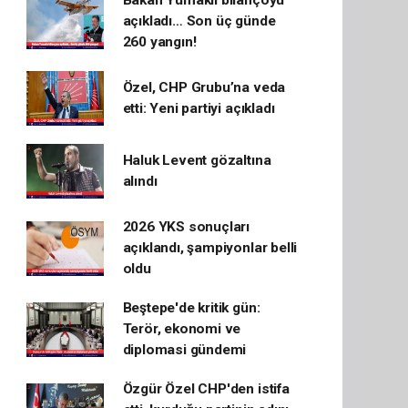
Bakan Yumaklı bilançoyu
açıkladı… Son üç günde
260 yangın!
Özel, CHP Grubu’na veda
etti: Yeni partiyi açıkladı
Haluk Levent gözaltına
alındı
2026 YKS sonuçları
açıklandı, şampiyonlar belli
oldu
Beştepe'de kritik gün:
Terör, ekonomi ve
diplomasi gündemi
Özgür Özel CHP'den istifa