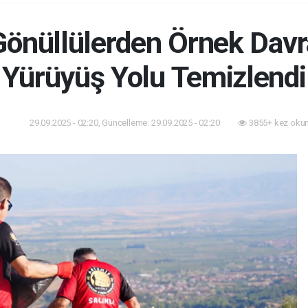
 Gönüllülerden Örnek Dav
Yürüyüş Yolu Temizlendi
29.09.2025 - 02:20, Güncelleme: 29.09.2025 - 02:20
3855+ kez oku
dem