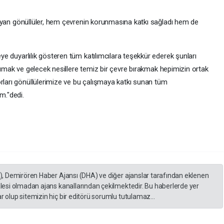
playan gönüllüler, hem çevrenin korunmasına katkı sağladı hem de
ye duyarlılık gösteren tüm katılımcılara teşekkür ederek şunları
korumak ve gelecek nesillere temiz bir çevre bırakmak hepimizin ortak
ları gönüllülerimize ve bu çalışmaya katkı sunan tüm
m."dedi.
A), Demirören Haber Ajansı (DHA) ve diğer ajanslar tarafından eklenen
lesi olmadan ajans kanallarından çekilmektedir. Bu haberlerde yer
 olup sitemizin hiç bir editörü sorumlu tutulamaz...