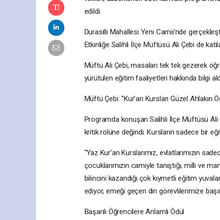
edildi.
Durasıllı Mahallesi Yeni Camii’nde gerçekleş
Etkinliğe Salihli İlçe Müftüsü Ali Çebi de katı
Müftü Ali Çebi, masaları tek tek gezerek öğre
yürütülen eğitim faaliyetleri hakkında bilgi ald
Müftü Çebi: "Kur’an Kursları Güzel Ahlakın Öğ
Programda konuşan Salihli İlçe Müftüsü Ali Ç
kritik rolüne değindi. Kursların sadece bir eğ
"Yaz Kur’an Kurslarımız, evlatlarımızın sadec
çocuklarımızın camiyle tanıştığı, milli ve m
bilincini kazandığı çok kıymetli eğitim yuvala
ediyor, emeği geçen din görevlilerimize başar
Başarılı Öğrencilere Anlamlı Ödül