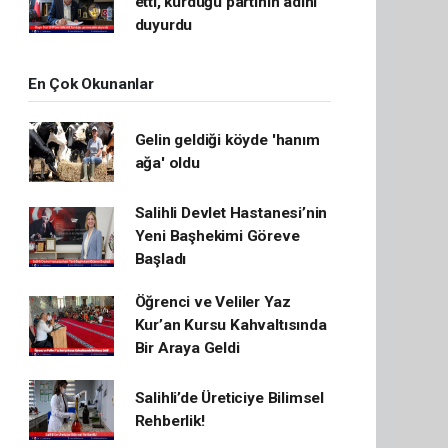
etti, kurduğu partinin adını
duyurdu
En Çok Okunanlar
Gelin geldiği köyde 'hanım
ağa' oldu
Salihli Devlet Hastanesi’nin
Yeni Başhekimi Göreve
Başladı
Öğrenci ve Veliler Yaz
Kur’an Kursu Kahvaltısında
Bir Araya Geldi
Salihli’de Üreticiye Bilimsel
Rehberlik!