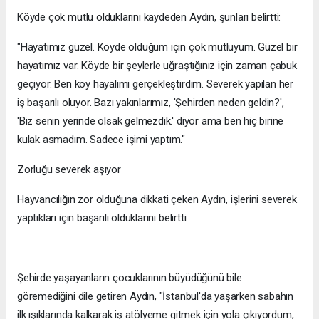
Köyde çok mutlu olduklarını kaydeden Aydın, şunları belirtti:
"Hayatımız güzel. Köyde olduğum için çok mutluyum. Güzel bir
hayatımız var. Köyde bir şeylerle uğraştığınız için zaman çabuk
geçiyor. Ben köy hayalimi gerçekleştirdim. Severek yapılan her
iş başarılı oluyor. Bazı yakınlarımız, 'Şehirden neden geldin?',
'Biz senin yerinde olsak gelmezdik.' diyor ama ben hiç birine
kulak asmadım. Sadece işimi yaptım."
Zorluğu severek aşıyor
Hayvancılığın zor olduğuna dikkati çeken Aydın, işlerini severek
yaptıkları için başarılı olduklarını belirtti.
Şehirde yaşayanların çocuklarının büyüdüğünü bile
göremediğini dile getiren Aydın, "İstanbul'da yaşarken sabahın
ilk ışıklarında kalkarak iş atölyeme gitmek için yola çıkıyordum,