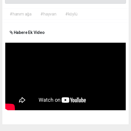
#hanım ağa
#hayvan
#köylü
Habere Ek Video