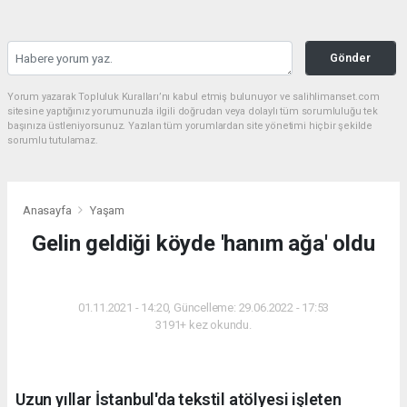
Gönder
Yorum yazarak Topluluk Kuralları’nı kabul etmiş bulunuyor ve salihlimanset.com
sitesine yaptığınız yorumunuzla ilgili doğrudan veya dolaylı tüm sorumluluğu tek
başınıza üstleniyorsunuz. Yazılan tüm yorumlardan site yönetimi hiçbir şekilde
sorumlu tutulamaz.
Anasayfa
Yaşam
Gelin geldiği köyde 'hanım ağa' oldu
YAŞAM
01.11.2021 - 14:20, Güncelleme: 29.06.2022 - 17:53
3191+ kez okundu.
Uzun yıllar İstanbul'da tekstil atölyesi işleten