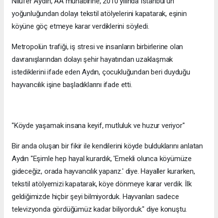
Nilüfer Aydın, AA muhabirine, 2010 yılında İstanbul’un
yoğunluğundan dolayı tekstil atölyelerini kapatarak, eşinin
köyüne göç etmeye karar verdiklerini söyledi.
Metropolün trafiği, iş stresi ve insanların birbirlerine olan
davranışlarından dolayı şehir hayatından uzaklaşmak
istediklerini ifade eden Aydın, çocukluğundan beri duyduğu
hayvancılık işine başladıklarını ifade etti.
"Köyde yaşamak insana keyif, mutluluk ve huzur veriyor"
Bir anda oluşan bir fikir ile kendilerini köyde bulduklarını anlatan
Aydın "Eşimle hep hayal kurardık, 'Emekli olunca köyümüze
gideceğiz, orada hayvancılık yaparız.' diye. Hayaller kurarken,
tekstil atölyemizi kapatarak, köye dönmeye karar verdik. İlk
geldiğimizde hiçbir şeyi bilmiyorduk. Hayvanları sadece
televizyonda gördüğümüz kadar biliyorduk." diye konuştu.