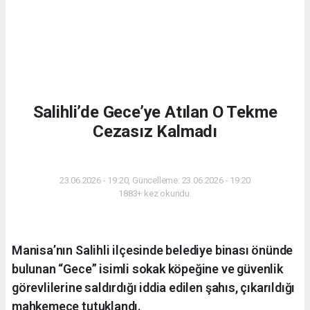
Salihli’de Gece’ye Atılan O Tekme
Cezasız Kalmadı
ASAYIŞ
23.06.2026 - 19:20, Güncelleme: 23.06.2026 - 19:20
1883+ kez okundu.
Manisa’nın Salihli ilçesinde belediye binası önünde
bulunan “Gece” isimli sokak köpeğine ve güvenlik
görevlilerine saldırdığı iddia edilen şahıs, çıkarıldığı
mahkemece tutuklandı.