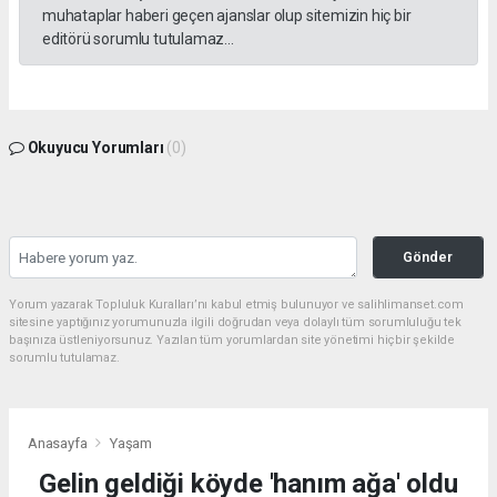
muhataplar haberi geçen ajanslar olup sitemizin hiç bir
editörü sorumlu tutulamaz...
Okuyucu Yorumları
(0)
Gönder
Yorum yazarak Topluluk Kuralları’nı kabul etmiş bulunuyor ve salihlimanset.com
sitesine yaptığınız yorumunuzla ilgili doğrudan veya dolaylı tüm sorumluluğu tek
başınıza üstleniyorsunuz. Yazılan tüm yorumlardan site yönetimi hiçbir şekilde
sorumlu tutulamaz.
Anasayfa
Yaşam
Gelin geldiği köyde 'hanım ağa' oldu