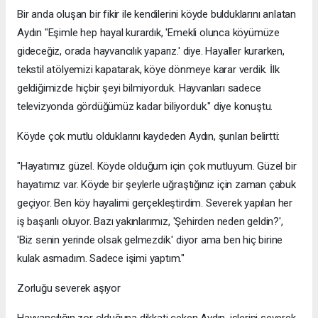
Bir anda oluşan bir fikir ile kendilerini köyde bulduklarını anlatan
Aydın "Eşimle hep hayal kurardık, 'Emekli olunca köyümüze
gideceğiz, orada hayvancılık yaparız.' diye. Hayaller kurarken,
tekstil atölyemizi kapatarak, köye dönmeye karar verdik. İlk
geldiğimizde hiçbir şeyi bilmiyorduk. Hayvanları sadece
televizyonda gördüğümüz kadar biliyorduk." diye konuştu.
Köyde çok mutlu olduklarını kaydeden Aydın, şunları belirtti:
"Hayatımız güzel. Köyde olduğum için çok mutluyum. Güzel bir
hayatımız var. Köyde bir şeylerle uğraştığınız için zaman çabuk
geçiyor. Ben köy hayalimi gerçekleştirdim. Severek yapılan her
iş başarılı oluyor. Bazı yakınlarımız, 'Şehirden neden geldin?',
'Biz senin yerinde olsak gelmezdik.' diyor ama ben hiç birine
kulak asmadım. Sadece işimi yaptım."
Zorluğu severek aşıyor
Hayvancılığın zor olduğuna dikkati çeken Aydın, işlerini severek