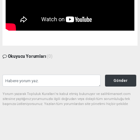
Okuyucu Yorumları
(0)
Gönder
Yorum yazarak Topluluk Kuralları’nı kabul etmiş bulunuyor ve salihlimanset.com
sitesine yaptığınız yorumunuzla ilgili doğrudan veya dolaylı tüm sorumluluğu tek
başınıza üstleniyorsunuz. Yazılan tüm yorumlardan site yönetimi hiçbir şekilde
sorumlu tutulamaz.