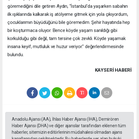
göremediğini dile getiren Aydın, "İstanbul'da yaşarken sabahın
ilk ışıklarında kalkarak iş atölyeme gitmek için yola çıkıyordum,
çocuklarımın büyüdüğünü bile göremedim. Şehir hayatında hep
bir koşturmaca oluyor. Bence köyde yaşam sanıldığı gibi
korkulduğu gibi değil, tam tersine çok zevkli. Köyde yaşamak
insana keyif, mutluluk ve huzur veriyor." değerlendirmesinde
bulundu.
KAYSERI HABERİ
Anadolu Ajansı (AA), İhlas Haber Ajansı (İHA), Demirören
Haber Ajansı (DHA) ve diğer ajanslar tarafından eklenen tüm
haberler, sitemizin editörlerinin müdahalesi olmadan ajans
kanallarından çekilmektedir. Bu haberlerde yer alan hukuki