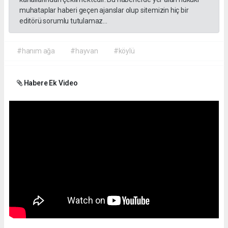
muhataplar haberi geçen ajanslar olup sitemizin hiç bir
editörü sorumlu tutulamaz...
#hanım ağa
#hayvan
#köylü
Habere Ek Video