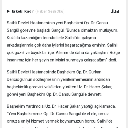
Erkek
|
Kadın
(Haberi Sesli Oku)
Salihli Devlet Hastanesi’nin yeni Başhekimi Op. Dr. Cansu
Sarıgül görevine başladı. Sarıgül, “Burada olmaktan mutluyum.
Kula’da kazandığım tecrübelerle Salihli’de çalışma
arkadaşlarımla çok daha iyilerini başaracağıma eminim. Salihli
çok güzel ve büyük bir ilçe. Aileme de daha da yaklaştım. Bölge
insanımız için her şeyin en iyisini sunmaya çalışacağım.” dedi.
Salihli Devlet Hastanesi’nde Başhekim Op. Dr. Gürkan
Dericioğlu’nun sözleşmesinin yenilenmemesinin ardından
başhekimlik görevini vekâleten yürüten Uz. Dr. Hacer Şakar,
görevi yeni Başhekim Op. Dr. Cansu Sarıgül’e devretti.
Başhekim Yardımcısı Uz. Dr. Hacer Şakar, yaptığı açıklamada,
“Yeni Başhekimimiz Op. Dr. Cansu Sarıgül ile el ele, omuz
omuza en iyi hizmeti vermek boynumuzun borcu. Salihli’de