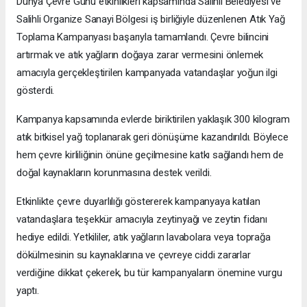
Dünya Çevre Günü etkinlikleri kapsamında Salihli Belediyesi ve
Salihli Organize Sanayi Bölgesi iş birliğiyle düzenlenen Atık Yağ
Toplama Kampanyası başarıyla tamamlandı. Çevre bilincini
artırmak ve atık yağların doğaya zarar vermesini önlemek
amacıyla gerçekleştirilen kampanyada vatandaşlar yoğun ilgi
gösterdi.
Kampanya kapsamında evlerde biriktirilen yaklaşık 300 kilogram
atık bitkisel yağ toplanarak geri dönüşüme kazandırıldı. Böylece
hem çevre kirliliğinin önüne geçilmesine katkı sağlandı hem de
doğal kaynakların korunmasına destek verildi.
Etkinlikte çevre duyarlılığı göstererek kampanyaya katılan
vatandaşlara teşekkür amacıyla zeytinyağı ve zeytin fidanı
hediye edildi. Yetkililer, atık yağların lavabolara veya toprağa
dökülmesinin su kaynaklarına ve çevreye ciddi zararlar
verdiğine dikkat çekerek, bu tür kampanyaların önemine vurgu
yaptı.