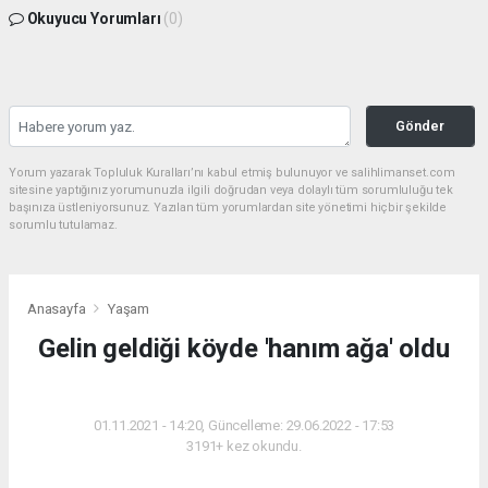
Okuyucu Yorumları
(0)
Gönder
Yorum yazarak Topluluk Kuralları’nı kabul etmiş bulunuyor ve salihlimanset.com
sitesine yaptığınız yorumunuzla ilgili doğrudan veya dolaylı tüm sorumluluğu tek
başınıza üstleniyorsunuz. Yazılan tüm yorumlardan site yönetimi hiçbir şekilde
sorumlu tutulamaz.
Anasayfa
Yaşam
Gelin geldiği köyde 'hanım ağa' oldu
YAŞAM
01.11.2021 - 14:20, Güncelleme: 29.06.2022 - 17:53
3191+ kez okundu.