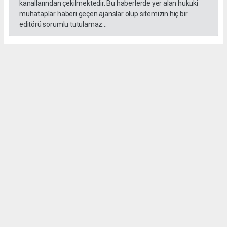
kanallarından çekilmektedir. Bu haberlerde yer alan hukuki
muhataplar haberi geçen ajanslar olup sitemizin hiç bir
editörü sorumlu tutulamaz...
Okuyucu Yorumları
(0)
Gönder
Yorum yazarak Topluluk Kuralları’nı kabul etmiş bulunuyor ve salihlimanset.com
sitesine yaptığınız yorumunuzla ilgili doğrudan veya dolaylı tüm sorumluluğu tek
başınıza üstleniyorsunuz. Yazılan tüm yorumlardan site yönetimi hiçbir şekilde
sorumlu tutulamaz.
haber paketi
haber scripti
haber yazılımı