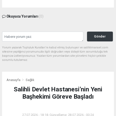
Okuyucu Yorumları
(0)
Gönder
Yorum yazarak Topluluk Kuralları’nı kabul etmiş bulunuyor ve salihlimanset.com
sitesine yaptığınız yorumunuzla ilgili doğrudan veya dolaylı tüm sorumluluğu tek
başınıza üstleniyorsunuz. Yazılan tüm yorumlardan site yönetimi hiçbir şekilde
sorumlu tutulamaz.
Anasayfa
Sağlık
Salihli Devlet Hastanesi’nin Yeni
Başhekimi Göreve Başladı
SAĞLIK
27.07.2026 - 18:18, Güncelleme: 28.07.2026 - 00:24