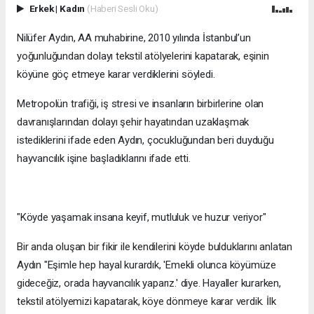
Erkek
|
Kadın
(Haberi Sesli Oku)
Nilüfer Aydın, AA muhabirine, 2010 yılında İstanbul’un
yoğunluğundan dolayı tekstil atölyelerini kapatarak, eşinin
köyüne göç etmeye karar verdiklerini söyledi.
Metropolün trafiği, iş stresi ve insanların birbirlerine olan
davranışlarından dolayı şehir hayatından uzaklaşmak
istediklerini ifade eden Aydın, çocukluğundan beri duyduğu
hayvancılık işine başladıklarını ifade etti.
"Köyde yaşamak insana keyif, mutluluk ve huzur veriyor"
Bir anda oluşan bir fikir ile kendilerini köyde bulduklarını anlatan
Aydın "Eşimle hep hayal kurardık, 'Emekli olunca köyümüze
gideceğiz, orada hayvancılık yaparız.' diye. Hayaller kurarken,
tekstil atölyemizi kapatarak, köye dönmeye karar verdik. İlk