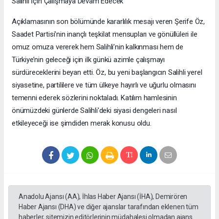
Salihli İçin Çalışmaya Devam Edecek
Açıklamasının son bölümünde kararlılık mesajı veren Şerife Öz,
Saadet Partisi’nin inançlı teşkilat mensupları ve gönüllüleri ile
omuz omuza vererek hem Salihli’nin kalkınması hem de
Türkiye’nin geleceği için ilk günkü azimle çalışmayı
sürdüreceklerini beyan etti. Öz, bu yeni başlangıcın Salihli yerel
siyasetine, partililere ve tüm ülkeye hayırlı ve uğurlu olmasını
temenni ederek sözlerini noktaladı. Katılım hamlesinin
önümüzdeki günlerde Salihli'deki siyasi dengeleri nasıl
etkileyeceği ise şimdiden merak konusu oldu.
Anadolu Ajansı (AA), İhlas Haber Ajansı (İHA), Demirören
Haber Ajansı (DHA) ve diğer ajanslar tarafından eklenen tüm
haberler, sitemizin editörlerinin müdahalesi olmadan ajans