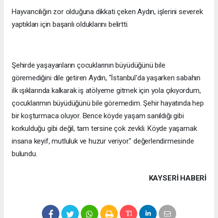
Hayvancılığın zor olduğuna dikkati çeken Aydın, işlerini severek
yaptıkları için başarılı olduklarını belirtti.
Şehirde yaşayanların çocuklarının büyüdüğünü bile
göremediğini dile getiren Aydın, "İstanbul'da yaşarken sabahın
ilk ışıklarında kalkarak iş atölyeme gitmek için yola çıkıyordum,
çocuklarımın büyüdüğünü bile göremedim. Şehir hayatında hep
bir koşturmaca oluyor. Bence köyde yaşam sanıldığı gibi
korkulduğu gibi değil, tam tersine çok zevkli. Köyde yaşamak
insana keyif, mutluluk ve huzur veriyor." değerlendirmesinde
bulundu.
KAYSERI HABERİ