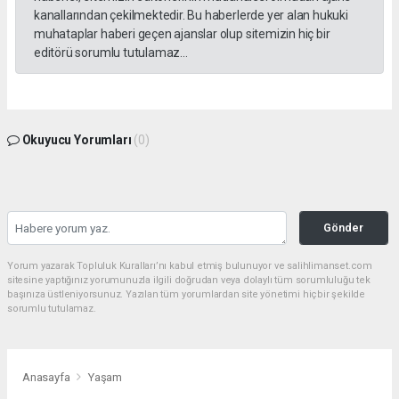
kanallarından çekilmektedir. Bu haberlerde yer alan hukuki
muhataplar haberi geçen ajanslar olup sitemizin hiç bir
editörü sorumlu tutulamaz...
Okuyucu Yorumları
(0)
Gönder
Yorum yazarak Topluluk Kuralları’nı kabul etmiş bulunuyor ve salihlimanset.com
sitesine yaptığınız yorumunuzla ilgili doğrudan veya dolaylı tüm sorumluluğu tek
başınıza üstleniyorsunuz. Yazılan tüm yorumlardan site yönetimi hiçbir şekilde
sorumlu tutulamaz.
Anasayfa
Yaşam