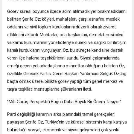
Görev süresi boyunca ilçede adım atılmadık yer bırakmadıklarını
belirten Şerife Öz; köyleri, mahalleleri, çarşı esnafını, meslek
odalarını ve sivil toplum kuruluşlarını düzenli olarak ziyaret
ettiklerini aktardı. Muhtarlar, oda başkanları, dernek temsilcileri
ve kamu kurumlarının yöneticileriyle sürekli ve sağlıklı bir iletişim
kanalı kurduklarını vurgulayan Öz, bu süreçte kendisine destek
veren ilçe halkına teşekkürlerini sundu. Siyasi çalışmalarında
emeği geçen yol arkadaşlarına minnettar olduğunu belirten Öz,
özellikle Gelecek Partisi Genel Başkan Yardımcısı Selçuk Özdağ
başta olmak üzere, birlikte görev yaptığı tüm genel merkez ve
taşra teşkilatı mensuplarına şükranlarını iletti.
"Milli Görüş Perspektifi Bugün Daha Büyük Bir Önem Taşıyor"
Parti değişikliği kararının arka planındaki temel gerekçeleri
paylaşan Şerife Öz, Türkiye’nin ve küresel sistemin karşı karşıya
bulunduğu sosyal, ekonomik ve siyasi gelişmeleri çok yönlü