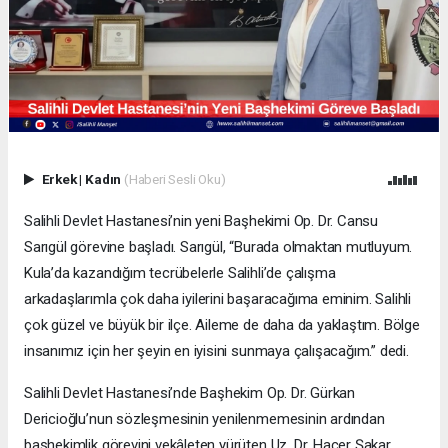
Erkek
|
Kadın
(Haberi Sesli Oku)
Salihli Devlet Hastanesi’nin yeni Başhekimi Op. Dr. Cansu
Sarıgül görevine başladı. Sarıgül, “Burada olmaktan mutluyum.
Kula’da kazandığım tecrübelerle Salihli’de çalışma
arkadaşlarımla çok daha iyilerini başaracağıma eminim. Salihli
çok güzel ve büyük bir ilçe. Aileme de daha da yaklaştım. Bölge
insanımız için her şeyin en iyisini sunmaya çalışacağım.” dedi.
Salihli Devlet Hastanesi’nde Başhekim Op. Dr. Gürkan
Dericioğlu’nun sözleşmesinin yenilenmemesinin ardından
başhekimlik görevini vekâleten yürüten Uz. Dr. Hacer Şakar,