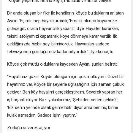
"Köyde yaşamak insana keyif, mutluluk ve huzur veriyor"
Bir anda oluşan bir fikir ile kendilerini köyde bulduklarını anlatan
Aydın "Eşimle hep hayal kurardık, 'Emekli olunca köyümüze
gideceğiz, orada hayvancılık yaparız.' diye. Hayaller kurarken,
tekstil atölyemizi kapatarak, köye dönmeye karar verdik. İlk
geldiğimizde hiçbir şeyi bilmiyorduk. Hayvanları sadece
televizyonda gördüğümüz kadar biliyorduk." diye konuştu.
Köyde çok mutlu olduklarını kaydeden Aydın, şunları belirtti:
"Hayatımız güzel. Köyde olduğum için çok mutluyum. Güzel bir
hayatımız var. Köyde bir şeylerle uğraştığınız için zaman çabuk
geçiyor. Ben köy hayalimi gerçekleştirdim. Severek yapılan her
iş başarılı oluyor. Bazı yakınlarımız, 'Şehirden neden geldin?',
'Biz senin yerinde olsak gelmezdik.' diyor ama ben hiç birine
kulak asmadım. Sadece işimi yaptım."
Zorluğu severek aşıyor