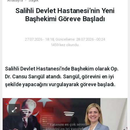
Anasayfa
Sağlık
Salihli Devlet Hastanesi’nin Yeni
Başhekimi Göreve Başladı
SAĞLIK
27.07.2026 - 18:18, Güncelleme: 28.07.2026 - 00:24
1459 kez okundu.
Salihli Devlet Hastanesi’nde Başhekim olarak Op.
Dr. Cansu Sarıgül atandı. Sarıgül, görevini en iyi
şekilde yapacağını vurgulayarak göreve başladı.