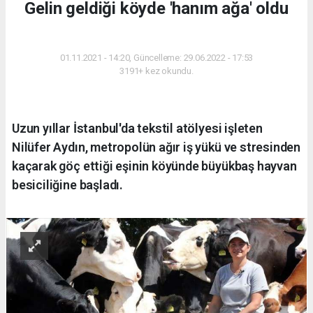
Gelin geldiği köyde 'hanım ağa' oldu
YAŞAM
01.11.2021 - 14:20, Güncelleme: 29.06.2022 - 17:53
3191+ kez okundu.
Uzun yıllar İstanbul'da tekstil atölyesi işleten
Nilüfer Aydın, metropolün ağır iş yükü ve stresinden
kaçarak göç ettiği eşinin köyünde büyükbaş hayvan
besiciliğine başladı.