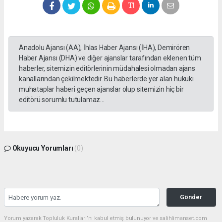
Anadolu Ajansı (AA), İhlas Haber Ajansı (İHA), Demirören
Haber Ajansı (DHA) ve diğer ajanslar tarafından eklenen tüm
haberler, sitemizin editörlerinin müdahalesi olmadan ajans
kanallarından çekilmektedir. Bu haberlerde yer alan hukuki
muhataplar haberi geçen ajanslar olup sitemizin hiç bir
editörü sorumlu tutulamaz...
Okuyucu Yorumları
(0)
Gönder
Yorum yazarak Topluluk Kuralları’nı kabul etmiş bulunuyor ve salihlimanset.com