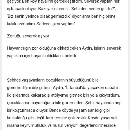
geçiyor. Ben köy hayalimi gerçekleştirdim. Severek yapılan her
iş başarılı oluyor. Bazı yakınlarımız, 'Şehirden neden geldin?',
'Biz senin yerinde olsak gelmezdik.' diyor ama ben hiç birine
kulak asmadım. Sadece işimi yaptım."
Zorluğu severek aşıyor
Hayvancılığın zor olduğuna dikkati çeken Aydın, işlerini severek
yaptıkları için başarılı olduklarını belirtti.
Şehirde yaşayanların çocuklarının büyüdüğünü bile
göremediğini dile getiren Aydın, "İstanbul'da yaşarken sabahın
ilk ışıklarında kalkarak iş atölyeme gitmek için yola çıkıyordum,
çocuklarımın büyüdüğünü bile göremedim. Şehir hayatında hep
bir koşturmaca oluyor. Bence köyde yaşam sanıldığı gibi
korkulduğu gibi değil, tam tersine çok zevkli. Köyde yaşamak
insana keyif, mutluluk ve huzur veriyor." değerlendirmesinde