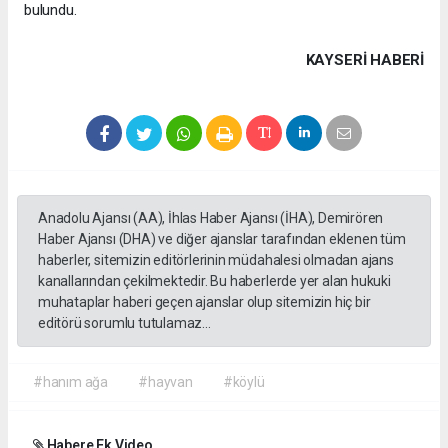
bulundu.
KAYSERI HABERİ
Anadolu Ajansı (AA), İhlas Haber Ajansı (İHA), Demirören
Haber Ajansı (DHA) ve diğer ajanslar tarafından eklenen tüm
haberler, sitemizin editörlerinin müdahalesi olmadan ajans
kanallarından çekilmektedir. Bu haberlerde yer alan hukuki
muhataplar haberi geçen ajanslar olup sitemizin hiç bir
editörü sorumlu tutulamaz...
#hanım ağa
#hayvan
#köylü
Habere Ek Video