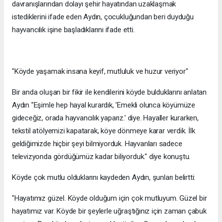
davranışlarından dolayı şehir hayatından uzaklaşmak
istediklerini ifade eden Aydın, çocukluğundan beri duyduğu
hayvancılık işine başladıklarını ifade etti.
"Köyde yaşamak insana keyif, mutluluk ve huzur veriyor"
Bir anda oluşan bir fikir ile kendilerini köyde bulduklarını anlatan
Aydın "Eşimle hep hayal kurardık, 'Emekli olunca köyümüze
gideceğiz, orada hayvancılık yaparız.' diye. Hayaller kurarken,
tekstil atölyemizi kapatarak, köye dönmeye karar verdik. İlk
geldiğimizde hiçbir şeyi bilmiyorduk. Hayvanları sadece
televizyonda gördüğümüz kadar biliyorduk." diye konuştu.
Köyde çok mutlu olduklarını kaydeden Aydın, şunları belirtti:
"Hayatımız güzel. Köyde olduğum için çok mutluyum. Güzel bir
hayatımız var. Köyde bir şeylerle uğraştığınız için zaman çabuk