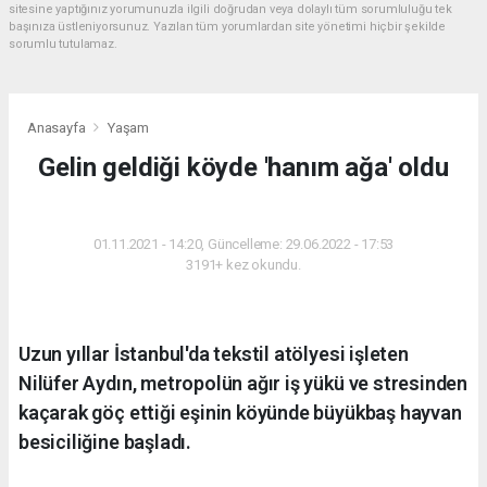
sitesine yaptığınız yorumunuzla ilgili doğrudan veya dolaylı tüm sorumluluğu tek
başınıza üstleniyorsunuz. Yazılan tüm yorumlardan site yönetimi hiçbir şekilde
sorumlu tutulamaz.
Anasayfa
Yaşam
Gelin geldiği köyde 'hanım ağa' oldu
YAŞAM
01.11.2021 - 14:20, Güncelleme: 29.06.2022 - 17:53
3191+ kez okundu.
Uzun yıllar İstanbul'da tekstil atölyesi işleten
Nilüfer Aydın, metropolün ağır iş yükü ve stresinden
kaçarak göç ettiği eşinin köyünde büyükbaş hayvan
besiciliğine başladı.