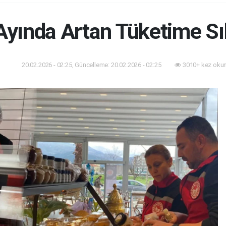
yında Artan Tüketime Sı
20.02.2026 - 02:25, Güncelleme: 20.02.2026 - 02:25
3010+ kez oku
dem