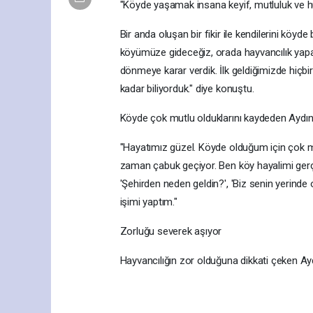
"Köyde yaşamak insana keyif, mutluluk ve h
Bir anda oluşan bir fikir ile kendilerini köyd
köyümüze gideceğiz, orada hayvancılık yaparı
dönmeye karar verdik. İlk geldiğimizde hiçb
kadar biliyorduk." diye konuştu.
Köyde çok mutlu olduklarını kaydeden Aydın, ş
"Hayatımız güzel. Köyde olduğum için çok mut
zaman çabuk geçiyor. Ben köy hayalimi gerçek
'Şehirden neden geldin?', 'Biz senin yerind
işimi yaptım."
Zorluğu severek aşıyor
Hayvancılığın zor olduğuna dikkati çeken Aydın, 