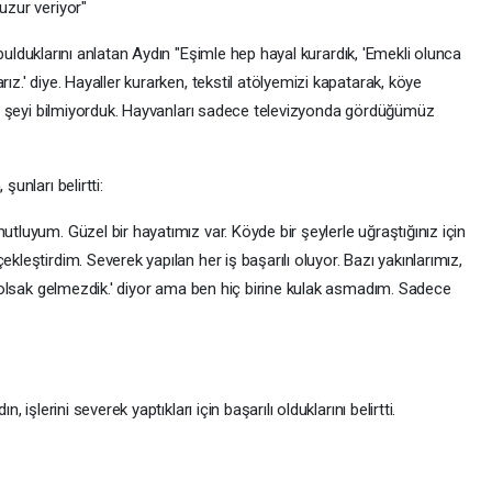
uzur veriyor"
e bulduklarını anlatan Aydın "Eşimle hep hayal kurardık, 'Emekli olunca
z.' diye. Hayaller kurarken, tekstil atölyemizi kapatarak, köye
ir şeyi bilmiyorduk. Hayvanları sadece televizyonda gördüğümüz
unları belirtti:
luyum. Güzel bir hayatımız var. Köyde bir şeylerle uğraştığınız için
leştirdim. Severek yapılan her iş başarılı oluyor. Bazı yakınlarımız,
e olsak gelmezdik.' diyor ama ben hiç birine kulak asmadım. Sadece
işlerini severek yaptıkları için başarılı olduklarını belirtti.