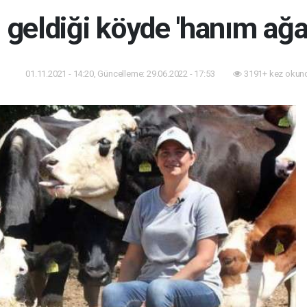
 geldiği köyde 'hanım ağa
01.11.2021 - 14:20, Güncelleme: 29.06.2022 - 17:53
3191+ kez okun
am