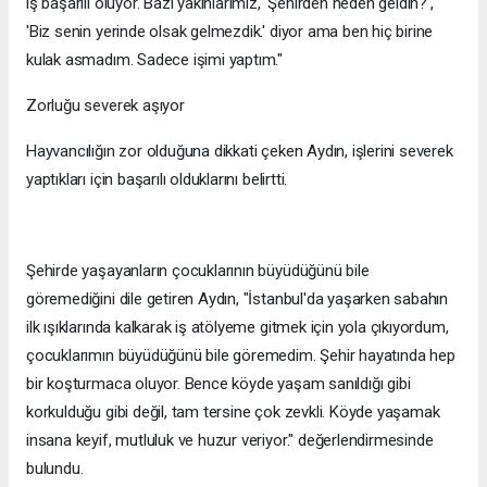
iş başarılı oluyor. Bazı yakınlarımız, 'Şehirden neden geldin?',
'Biz senin yerinde olsak gelmezdik.' diyor ama ben hiç birine
kulak asmadım. Sadece işimi yaptım."
Zorluğu severek aşıyor
Hayvancılığın zor olduğuna dikkati çeken Aydın, işlerini severek
yaptıkları için başarılı olduklarını belirtti.
Şehirde yaşayanların çocuklarının büyüdüğünü bile
göremediğini dile getiren Aydın, "İstanbul'da yaşarken sabahın
ilk ışıklarında kalkarak iş atölyeme gitmek için yola çıkıyordum,
çocuklarımın büyüdüğünü bile göremedim. Şehir hayatında hep
bir koşturmaca oluyor. Bence köyde yaşam sanıldığı gibi
korkulduğu gibi değil, tam tersine çok zevkli. Köyde yaşamak
insana keyif, mutluluk ve huzur veriyor." değerlendirmesinde
bulundu.