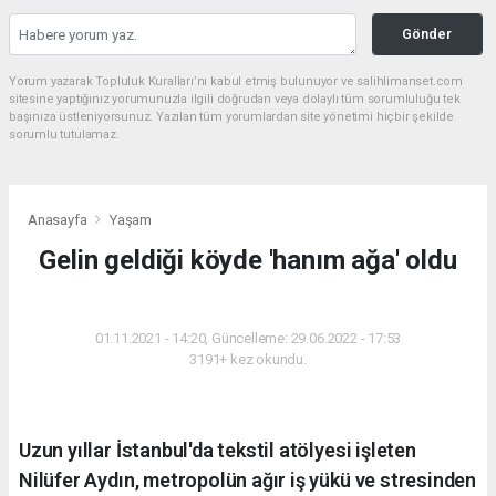
Gönder
Yorum yazarak Topluluk Kuralları’nı kabul etmiş bulunuyor ve salihlimanset.com
sitesine yaptığınız yorumunuzla ilgili doğrudan veya dolaylı tüm sorumluluğu tek
başınıza üstleniyorsunuz. Yazılan tüm yorumlardan site yönetimi hiçbir şekilde
sorumlu tutulamaz.
Anasayfa
Yaşam
Gelin geldiği köyde 'hanım ağa' oldu
YAŞAM
01.11.2021 - 14:20, Güncelleme: 29.06.2022 - 17:53
3191+ kez okundu.
Uzun yıllar İstanbul'da tekstil atölyesi işleten
Nilüfer Aydın, metropolün ağır iş yükü ve stresinden