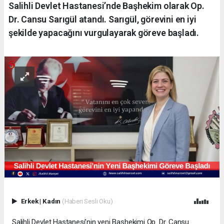
Salihli Devlet Hastanesi’nde Başhekim olarak Op.
Dr. Cansu Sarıgül atandı. Sarıgül, görevini en iyi
şekilde yapacağını vurgulayarak göreve başladı.
Erkek
|
Kadın
(Haberi Sesli Oku)
Salihli Devlet Hastanesi’nin yeni Başhekimi Op. Dr. Cansu