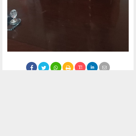
Anadolu Ajansı (AA), İhlas Haber Ajansı (İHA), Demirören
Haber Ajansı (DHA) ve diğer ajanslar tarafından eklenen tüm
haberler, sitemizin editörlerinin müdahalesi olmadan ajans
kanallarından çekilmektedir. Bu haberlerde yer alan hukuki
muhataplar haberi geçen ajanslar olup sitemizin hiç bir
editörü sorumlu tutulamaz...