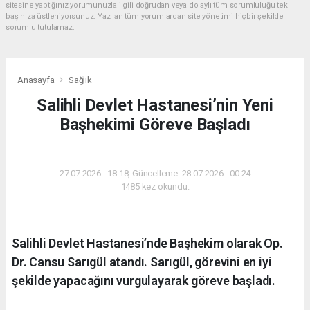
sitesine yaptığınız yorumunuzla ilgili doğrudan veya dolaylı tüm sorumluluğu tek
başınıza üstleniyorsunuz. Yazılan tüm yorumlardan site yönetimi hiçbir şekilde
sorumlu tutulamaz.
Anasayfa
Sağlık
Salihli Devlet Hastanesi’nin Yeni
Başhekimi Göreve Başladı
SAĞLIK
27.07.2026 - 18:18, Güncelleme: 28.07.2026 - 00:24
1485 kez okundu.
Salihli Devlet Hastanesi’nde Başhekim olarak Op.
Dr. Cansu Sarıgül atandı. Sarıgül, görevini en iyi
şekilde yapacağını vurgulayarak göreve başladı.