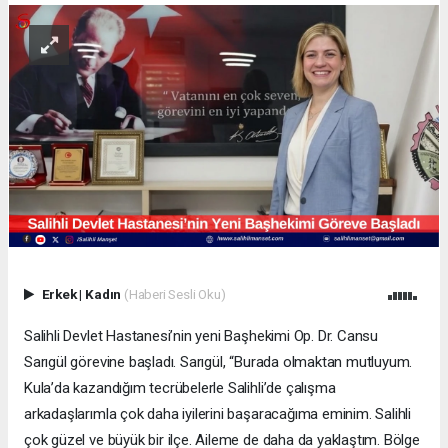
Erkek
|
Kadın
(Haberi Sesli Oku)
Salihli Devlet Hastanesi’nin yeni Başhekimi Op. Dr. Cansu
Sarıgül görevine başladı. Sarıgül, “Burada olmaktan mutluyum.
Kula’da kazandığım tecrübelerle Salihli’de çalışma
arkadaşlarımla çok daha iyilerini başaracağıma eminim. Salihli
çok güzel ve büyük bir ilçe. Aileme de daha da yaklaştım. Bölge