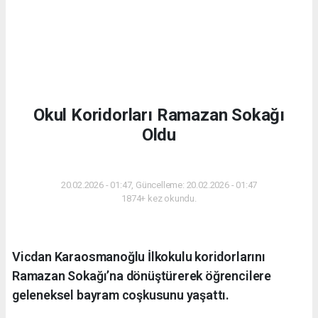
Okul Koridorları Ramazan Sokağı
Oldu
EĞITIM
20.02.2026 - 01:47, Güncelleme: 20.02.2026 - 01:47
1874+ kez okundu.
Vicdan Karaosmanoğlu İlkokulu koridorlarını
Ramazan Sokağı’na dönüştürerek öğrencilere
geleneksel bayram coşkusunu yaşattı.