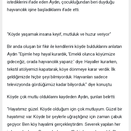
istediklerini ifade eden Aydın, çocukluğundan beri duyduğu
hayvancılık işine başladıklarını ifade etti.
"Köyde yaşamak insana keyif, mutluluk ve huzur veriyor"
Bir anda oluşan bir fikir ile kendilerini köyde bulduklarını anlatan
Aydın "Eşimle hep hayal kurardık, 'Emekli olunca köyümüze
gideceğiz, orada hayvancılık yaparız.' diye. Hayaller kurarken,
tekstil atölyemizi kapatarak, köye dönmeye karar verdik. İlk
geldiğimizde hiçbir şeyi bilmiyorduk. Hayvanları sadece
televizyonda gördüğümüz kadar biliyorduk." diye konuştu.
Köyde çok mutlu olduklarını kaydeden Aydın, şunları belirtti:
"Hayatımız güzel. Köyde olduğum için çok mutluyum. Güzel bir
hayatımız var. Köyde bir şeylerle uğraştığınız için zaman çabuk
geçiyor. Ben köy hayalimi gerçekleştirdim. Severek yapılan her