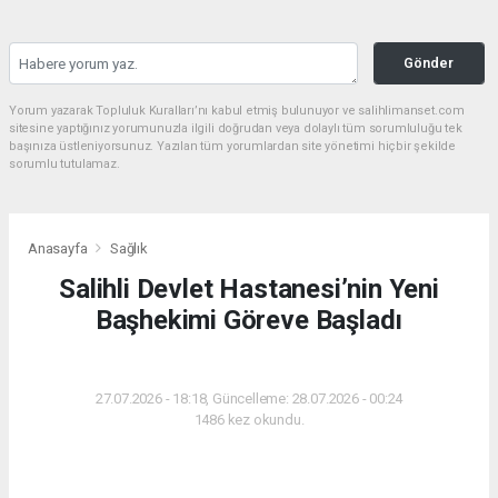
Gönder
Yorum yazarak Topluluk Kuralları’nı kabul etmiş bulunuyor ve salihlimanset.com
sitesine yaptığınız yorumunuzla ilgili doğrudan veya dolaylı tüm sorumluluğu tek
başınıza üstleniyorsunuz. Yazılan tüm yorumlardan site yönetimi hiçbir şekilde
sorumlu tutulamaz.
Anasayfa
Sağlık
Salihli Devlet Hastanesi’nin Yeni
Başhekimi Göreve Başladı
SAĞLIK
27.07.2026 - 18:18, Güncelleme: 28.07.2026 - 00:24
1486 kez okundu.