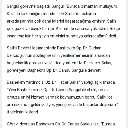
Sarıgül görevine başladı. Sarıgül, “Burada olmaktan mutluyum.
Kula’da kazandığım tecrübelerle Salihli’de çalışma
arkadaşlarımla çok daha iyilerini başaracağıma eminim. Salihli
çok güzel ve büyük bir ilçe. Aileme de daha da yaklaştım. Bölge
insanımız için her şeyin en iyisini sunmaya çalışacağım.” dedi.
Salihli Devlet Hastanesi’nde Başhekim Op. Dr. Gürkan
Dericioğlu’nun sözleşmesinin yenilenmemesinin ardından
başhekimlik görevini vekâleten yürüten Uz. Dr. Hacer Şakar,
görevi yeni Başhekim Op. Dr. Cansu Sarıgül’e devretti.
Başhekim Yardımcısı Uz. Dr. Hacer Şakar, yaptığı açıklamada,
“Yeni Başhekimimiz Op. Dr. Cansu Sarıgül ile el ele, omuz
omuza en iyi hizmeti vermek boynumuzun borcu. Salihli’de
aramıza hoş geldiniz diyor, yeni görevinde başarılar diliyorum.”
ifadelerini kullandı.
Görevi devralan Başhekim Op. Dr. Cansu Sarıgül ise, “Burada