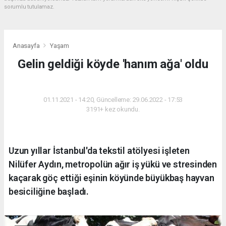
sorumlu tutulamaz.
Anasayfa
Yaşam
Gelin geldiği köyde 'hanım ağa' oldu
YAŞAM
01.11.2021 - 14:20, Güncelleme: 29.06.2022 - 17:53
3191+ kez okundu.
Uzun yıllar İstanbul'da tekstil atölyesi işleten
Nilüfer Aydın, metropolün ağır iş yükü ve stresinden
kaçarak göç ettiği eşinin köyünde büyükbaş hayvan
besiciliğine başladı.