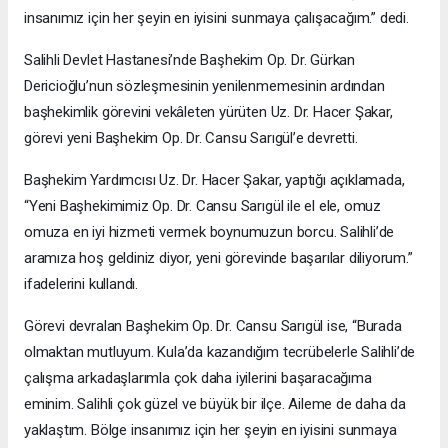
insanımız için her şeyin en iyisini sunmaya çalışacağım.” dedi.
Salihli Devlet Hastanesi’nde Başhekim Op. Dr. Gürkan
Dericioğlu’nun sözleşmesinin yenilenmemesinin ardından
başhekimlik görevini vekâleten yürüten Uz. Dr. Hacer Şakar,
görevi yeni Başhekim Op. Dr. Cansu Sarıgül’e devretti.
Başhekim Yardımcısı Uz. Dr. Hacer Şakar, yaptığı açıklamada,
“Yeni Başhekimimiz Op. Dr. Cansu Sarıgül ile el ele, omuz
omuza en iyi hizmeti vermek boynumuzun borcu. Salihli’de
aramıza hoş geldiniz diyor, yeni görevinde başarılar diliyorum.”
ifadelerini kullandı.
Görevi devralan Başhekim Op. Dr. Cansu Sarıgül ise, “Burada
olmaktan mutluyum. Kula’da kazandığım tecrübelerle Salihli’de
çalışma arkadaşlarımla çok daha iyilerini başaracağıma
eminim. Salihli çok güzel ve büyük bir ilçe. Aileme de daha da
yaklaştım. Bölge insanımız için her şeyin en iyisini sunmaya