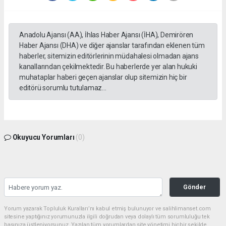
Anadolu Ajansı (AA), İhlas Haber Ajansı (İHA), Demirören
Haber Ajansı (DHA) ve diğer ajanslar tarafından eklenen tüm
haberler, sitemizin editörlerinin müdahalesi olmadan ajans
kanallarından çekilmektedir. Bu haberlerde yer alan hukuki
muhataplar haberi geçen ajanslar olup sitemizin hiç bir
editörü sorumlu tutulamaz...
Okuyucu Yorumları
(0)
Gönder
Yorum yazarak Topluluk Kuralları’nı kabul etmiş bulunuyor ve salihlimanset.com
sitesine yaptığınız yorumunuzla ilgili doğrudan veya dolaylı tüm sorumluluğu tek
başınıza üstleniyorsunuz. Yazılan tüm yorumlardan site yönetimi hiçbir şekilde