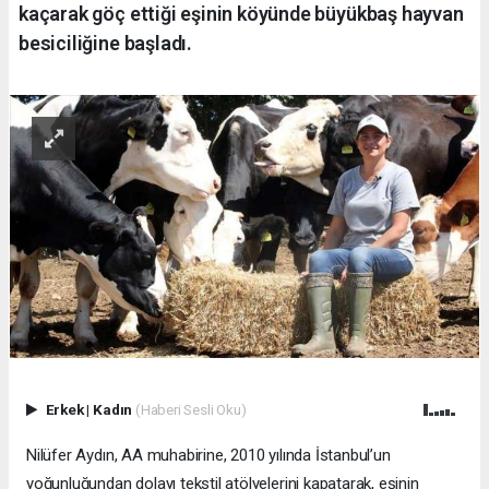
kaçarak göç ettiği eşinin köyünde büyükbaş hayvan
besiciliğine başladı.
Erkek
|
Kadın
(Haberi Sesli Oku)
Nilüfer Aydın, AA muhabirine, 2010 yılında İstanbul’un
yoğunluğundan dolayı tekstil atölyelerini kapatarak, eşinin