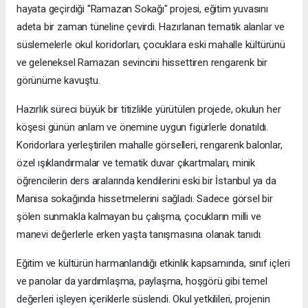
hayata geçirdiği "Ramazan Sokağı" projesi, eğitim yuvasını
adeta bir zaman tüneline çevirdi. Hazırlanan tematik alanlar ve
süslemelerle okul koridorları, çocuklara eski mahalle kültürünü
ve geleneksel Ramazan sevincini hissettiren rengarenk bir
görünüme kavuştu.
Hazırlık süreci büyük bir titizlikle yürütülen projede, okulun her
köşesi günün anlam ve önemine uygun figürlerle donatıldı.
Koridorlara yerleştirilen mahalle görselleri, rengarenk balonlar,
özel ışıklandırmalar ve tematik duvar çıkartmaları, minik
öğrencilerin ders aralarında kendilerini eski bir İstanbul ya da
Manisa sokağında hissetmelerini sağladı. Sadece görsel bir
şölen sunmakla kalmayan bu çalışma, çocukların milli ve
manevi değerlerle erken yaşta tanışmasına olanak tanıdı.
Eğitim ve kültürün harmanlandığı etkinlik kapsamında, sınıf içleri
ve panolar da yardımlaşma, paylaşma, hoşgörü gibi temel
değerleri işleyen içeriklerle süslendi. Okul yetkilileri, projenin