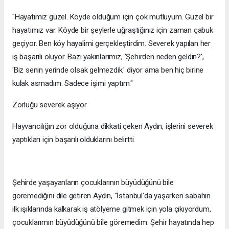
"Hayatımız güzel. Köyde olduğum için çok mutluyum. Güzel bir
hayatımız var. Köyde bir şeylerle uğraştığınız için zaman çabuk
geçiyor. Ben köy hayalimi gerçekleştirdim. Severek yapılan her
iş başarılı oluyor. Bazı yakınlarımız, 'Şehirden neden geldin?',
'Biz senin yerinde olsak gelmezdik.' diyor ama ben hiç birine
kulak asmadım. Sadece işimi yaptım."
Zorluğu severek aşıyor
Hayvancılığın zor olduğuna dikkati çeken Aydın, işlerini severek
yaptıkları için başarılı olduklarını belirtti.
Şehirde yaşayanların çocuklarının büyüdüğünü bile
göremediğini dile getiren Aydın, "İstanbul'da yaşarken sabahın
ilk ışıklarında kalkarak iş atölyeme gitmek için yola çıkıyordum,
çocuklarımın büyüdüğünü bile göremedim. Şehir hayatında hep