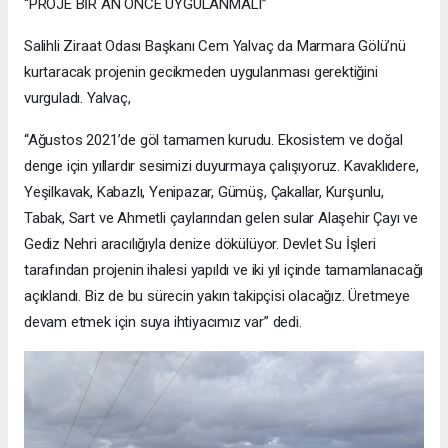
“PROJE BİR AN ÖNCE UYGULANMALI”
Salihli Ziraat Odası Başkanı Cem Yalvaç da Marmara Gölü’nü
kurtaracak projenin gecikmeden uygulanması gerektiğini
vurguladı. Yalvaç,
“Ağustos 2021’de göl tamamen kurudu. Ekosistem ve doğal
denge için yıllardır sesimizi duyurmaya çalışıyoruz. Kavaklıdere,
Yeşilkavak, Kabazlı, Yenipazar, Gümüş, Çakallar, Kurşunlu,
Tabak, Sart ve Ahmetli çaylarından gelen sular Alaşehir Çayı ve
Gediz Nehri aracılığıyla denize dökülüyor. Devlet Su İşleri
tarafından projenin ihalesi yapıldı ve iki yıl içinde tamamlanacağı
açıklandı. Biz de bu sürecin yakın takipçisi olacağız. Üretmeye
devam etmek için suya ihtiyacımız var” dedi.