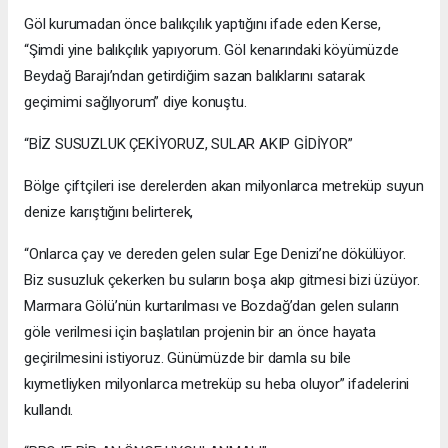
Göl kurumadan önce balıkçılık yaptığını ifade eden Kerse,
“Şimdi yine balıkçılık yapıyorum. Göl kenarındaki köyümüzde
Beydağ Barajı’ndan getirdiğim sazan balıklarını satarak
geçimimi sağlıyorum” diye konuştu.
“BİZ SUSUZLUK ÇEKİYORUZ, SULAR AKIP GİDİYOR”
Bölge çiftçileri ise derelerden akan milyonlarca metreküp suyun
denize karıştığını belirterek,
“Onlarca çay ve dereden gelen sular Ege Denizi’ne dökülüyor.
Biz susuzluk çekerken bu suların boşa akıp gitmesi bizi üzüyor.
Marmara Gölü’nün kurtarılması ve Bozdağ’dan gelen suların
göle verilmesi için başlatılan projenin bir an önce hayata
geçirilmesini istiyoruz. Günümüzde bir damla su bile
kıymetliyken milyonlarca metreküp su heba oluyor” ifadelerini
kullandı.