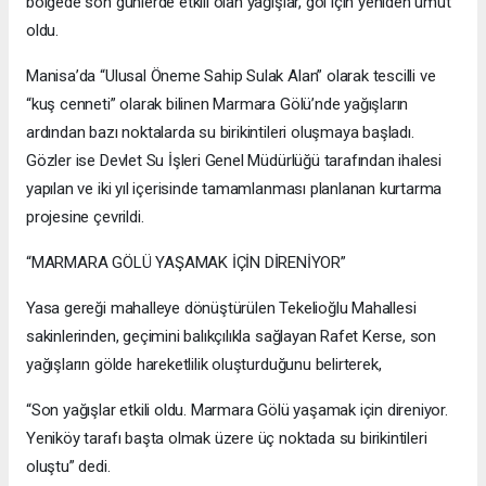
bölgede son günlerde etkili olan yağışlar, göl için yeniden umut
oldu.
Manisa’da “Ulusal Öneme Sahip Sulak Alan” olarak tescilli ve
“kuş cenneti” olarak bilinen Marmara Gölü’nde yağışların
ardından bazı noktalarda su birikintileri oluşmaya başladı.
Gözler ise Devlet Su İşleri Genel Müdürlüğü tarafından ihalesi
yapılan ve iki yıl içerisinde tamamlanması planlanan kurtarma
projesine çevrildi.
“MARMARA GÖLÜ YAŞAMAK İÇİN DİRENİYOR”
Yasa gereği mahalleye dönüştürülen Tekelioğlu Mahallesi
sakinlerinden, geçimini balıkçılıkla sağlayan Rafet Kerse, son
yağışların gölde hareketlilik oluşturduğunu belirterek,
“Son yağışlar etkili oldu. Marmara Gölü yaşamak için direniyor.
Yeniköy tarafı başta olmak üzere üç noktada su birikintileri
oluştu” dedi.