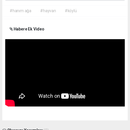
#hanım ağa
#hayvan
#köylü
Habere Ek Video