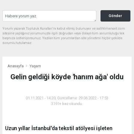
Gönder
Yorum yazarak Topluluk Kuralları’nı kabul etmiş bulunuyor ve salihlimanset.com
sitesine yaptığınız yorumunuzla ilgili doğrudan veya dolaylı tüm sorumluluğu tek
başınıza üstleniyorsunuz. Yazılan tüm yorumlardan site yönetimi hiçbir şekilde
sorumlu tutulamaz.
Anasayfa
Yaşam
Gelin geldiği köyde 'hanım ağa' oldu
YAŞAM
01.11.2021 - 14:20, Güncelleme: 29.06.2022 - 17:53
3191+ kez okundu.
Uzun yıllar İstanbul'da tekstil atölyesi işleten