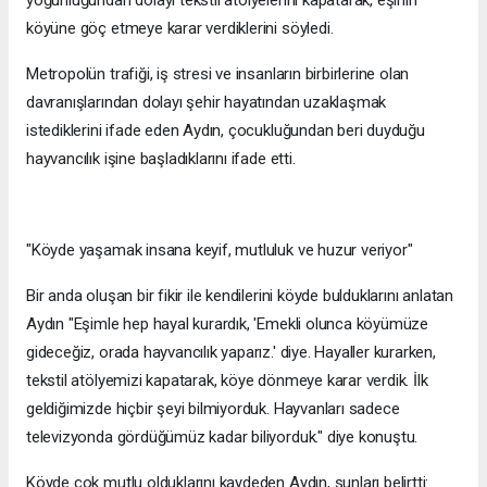
köyüne göç etmeye karar verdiklerini söyledi.
Metropolün trafiği, iş stresi ve insanların birbirlerine olan
davranışlarından dolayı şehir hayatından uzaklaşmak
istediklerini ifade eden Aydın, çocukluğundan beri duyduğu
hayvancılık işine başladıklarını ifade etti.
"Köyde yaşamak insana keyif, mutluluk ve huzur veriyor"
Bir anda oluşan bir fikir ile kendilerini köyde bulduklarını anlatan
Aydın "Eşimle hep hayal kurardık, 'Emekli olunca köyümüze
gideceğiz, orada hayvancılık yaparız.' diye. Hayaller kurarken,
tekstil atölyemizi kapatarak, köye dönmeye karar verdik. İlk
geldiğimizde hiçbir şeyi bilmiyorduk. Hayvanları sadece
televizyonda gördüğümüz kadar biliyorduk." diye konuştu.
Köyde çok mutlu olduklarını kaydeden Aydın, şunları belirtti: