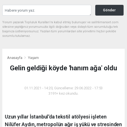
Gönder
Yorum yazarak Topluluk Kuralları’nı kabul etmiş bulunuyor ve salihlimanset.com
sitesine yaptığınız yorumunuzla ilgili doğrudan veya dolaylı tüm sorumluluğu tek
başınıza üstleniyorsunuz. Yazılan tüm yorumlardan site yönetimi hiçbir şekilde
sorumlu tutulamaz.
Anasayfa
Yaşam
Gelin geldiği köyde 'hanım ağa' oldu
YAŞAM
01.11.2021 - 14:20, Güncelleme: 29.06.2022 - 17:53
3191+ kez okundu.
Uzun yıllar İstanbul'da tekstil atölyesi işleten
Nilüfer Aydın, metropolün ağır iş yükü ve stresinden