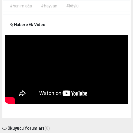
#hanım ağa
#hayvan
#köylü
Habere Ek Video
Okuyucu Yorumları
(0)