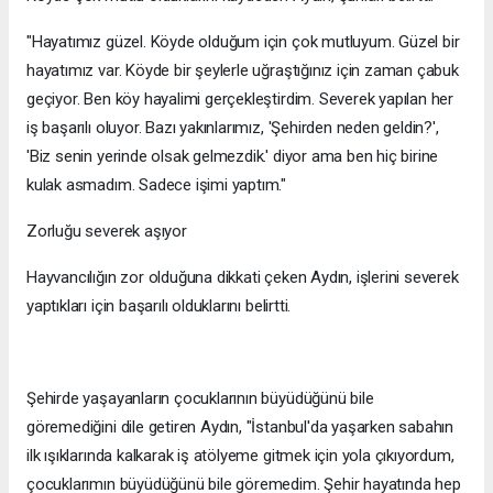
"Hayatımız güzel. Köyde olduğum için çok mutluyum. Güzel bir
hayatımız var. Köyde bir şeylerle uğraştığınız için zaman çabuk
geçiyor. Ben köy hayalimi gerçekleştirdim. Severek yapılan her
iş başarılı oluyor. Bazı yakınlarımız, 'Şehirden neden geldin?',
'Biz senin yerinde olsak gelmezdik.' diyor ama ben hiç birine
kulak asmadım. Sadece işimi yaptım."
Zorluğu severek aşıyor
Hayvancılığın zor olduğuna dikkati çeken Aydın, işlerini severek
yaptıkları için başarılı olduklarını belirtti.
Şehirde yaşayanların çocuklarının büyüdüğünü bile
göremediğini dile getiren Aydın, "İstanbul'da yaşarken sabahın
ilk ışıklarında kalkarak iş atölyeme gitmek için yola çıkıyordum,
çocuklarımın büyüdüğünü bile göremedim. Şehir hayatında hep