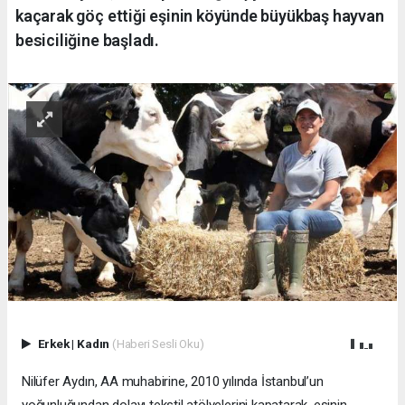
kaçarak göç ettiği eşinin köyünde büyükbaş hayvan
besiciliğine başladı.
Erkek
|
Kadın
(Haberi Sesli Oku)
Nilüfer Aydın, AA muhabirine, 2010 yılında İstanbul’un
yoğunluğundan dolayı tekstil atölyelerini kapatarak, eşinin