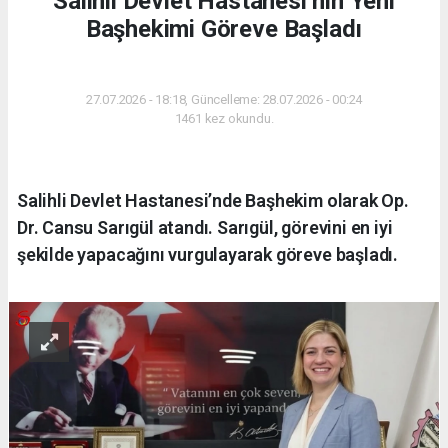
Salihli Devlet Hastanesi’nin Yeni
Başhekimi Göreve Başladı
SAĞLIK
27.07.2026 - 18:18, Güncelleme: 28.07.2026 - 00:24
1461 kez okundu.
Salihli Devlet Hastanesi’nde Başhekim olarak Op.
Dr. Cansu Sarıgül atandı. Sarıgül, görevini en iyi
şekilde yapacağını vurgulayarak göreve başladı.