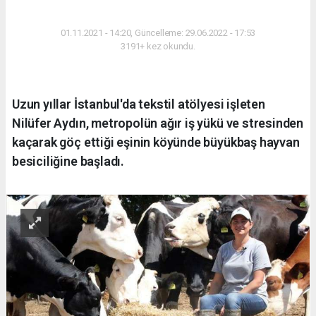
YAŞAM
01.11.2021 - 14:20, Güncelleme: 29.06.2022 - 17:53
3191+ kez okundu.
Uzun yıllar İstanbul'da tekstil atölyesi işleten
Nilüfer Aydın, metropolün ağır iş yükü ve stresinden
kaçarak göç ettiği eşinin köyünde büyükbaş hayvan
besiciliğine başladı.