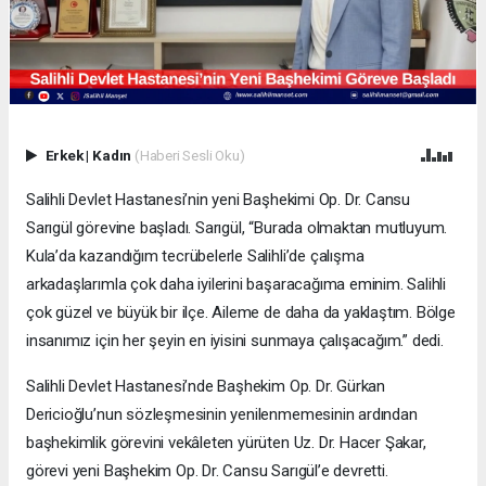
Erkek
|
Kadın
(Haberi Sesli Oku)
Salihli Devlet Hastanesi’nin yeni Başhekimi Op. Dr. Cansu
Sarıgül görevine başladı. Sarıgül, “Burada olmaktan mutluyum.
Kula’da kazandığım tecrübelerle Salihli’de çalışma
arkadaşlarımla çok daha iyilerini başaracağıma eminim. Salihli
çok güzel ve büyük bir ilçe. Aileme de daha da yaklaştım. Bölge
insanımız için her şeyin en iyisini sunmaya çalışacağım.” dedi.
Salihli Devlet Hastanesi’nde Başhekim Op. Dr. Gürkan
Dericioğlu’nun sözleşmesinin yenilenmemesinin ardından
başhekimlik görevini vekâleten yürüten Uz. Dr. Hacer Şakar,
görevi yeni Başhekim Op. Dr. Cansu Sarıgül’e devretti.