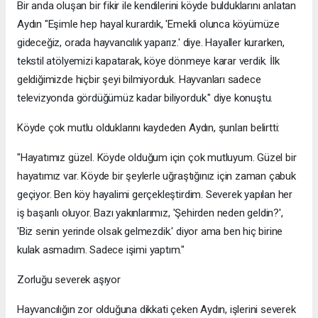
Bir anda oluşan bir fikir ile kendilerini köyde bulduklarını anlatan
Aydın "Eşimle hep hayal kurardık, 'Emekli olunca köyümüze
gideceğiz, orada hayvancılık yaparız.' diye. Hayaller kurarken,
tekstil atölyemizi kapatarak, köye dönmeye karar verdik. İlk
geldiğimizde hiçbir şeyi bilmiyorduk. Hayvanları sadece
televizyonda gördüğümüz kadar biliyorduk." diye konuştu.
Köyde çok mutlu olduklarını kaydeden Aydın, şunları belirtti:
"Hayatımız güzel. Köyde olduğum için çok mutluyum. Güzel bir
hayatımız var. Köyde bir şeylerle uğraştığınız için zaman çabuk
geçiyor. Ben köy hayalimi gerçekleştirdim. Severek yapılan her
iş başarılı oluyor. Bazı yakınlarımız, 'Şehirden neden geldin?',
'Biz senin yerinde olsak gelmezdik.' diyor ama ben hiç birine
kulak asmadım. Sadece işimi yaptım."
Zorluğu severek aşıyor
Hayvancılığın zor olduğuna dikkati çeken Aydın, işlerini severek