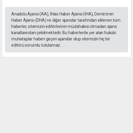
Anadolu Ajansı (AA), İhlas Haber Ajansı (İHA), Demirören
Haber Ajansı (DHA) ve diğer ajanslar tarafından eklenen tüm
haberler, sitemizin editörlerinin müdahalesi olmadan ajans
kanallarından çekilmektedir. Bu haberlerde yer alan hukuki
muhataplar haberi geçen ajanslar olup sitemizin hiç bir
editörü sorumlu tutulamaz...
Okuyucu Yorumları
(0)
Gönder
Yorum yazarak Topluluk Kuralları’nı kabul etmiş bulunuyor ve salihlimanset.com
sitesine yaptığınız yorumunuzla ilgili doğrudan veya dolaylı tüm sorumluluğu tek
başınıza üstleniyorsunuz. Yazılan tüm yorumlardan site yönetimi hiçbir şekilde
sorumlu tutulamaz.