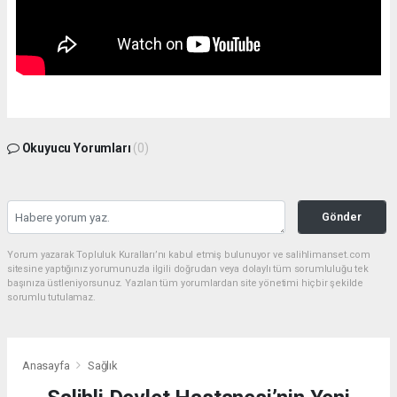
Okuyucu Yorumları
(0)
Gönder
Yorum yazarak Topluluk Kuralları’nı kabul etmiş bulunuyor ve salihlimanset.com
sitesine yaptığınız yorumunuzla ilgili doğrudan veya dolaylı tüm sorumluluğu tek
başınıza üstleniyorsunuz. Yazılan tüm yorumlardan site yönetimi hiçbir şekilde
sorumlu tutulamaz.
Anasayfa
Sağlık