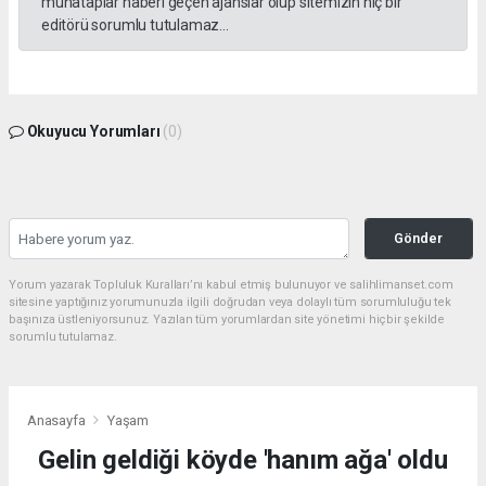
muhataplar haberi geçen ajanslar olup sitemizin hiç bir
editörü sorumlu tutulamaz...
Okuyucu Yorumları
(0)
Gönder
Yorum yazarak Topluluk Kuralları’nı kabul etmiş bulunuyor ve salihlimanset.com
sitesine yaptığınız yorumunuzla ilgili doğrudan veya dolaylı tüm sorumluluğu tek
başınıza üstleniyorsunuz. Yazılan tüm yorumlardan site yönetimi hiçbir şekilde
sorumlu tutulamaz.
Anasayfa
Yaşam
Gelin geldiği köyde 'hanım ağa' oldu