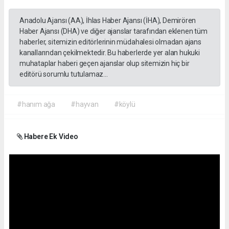
Anadolu Ajansı (AA), İhlas Haber Ajansı (İHA), Demirören
Haber Ajansı (DHA) ve diğer ajanslar tarafından eklenen tüm
haberler, sitemizin editörlerinin müdahalesi olmadan ajans
kanallarından çekilmektedir. Bu haberlerde yer alan hukuki
muhataplar haberi geçen ajanslar olup sitemizin hiç bir
editörü sorumlu tutulamaz...
#hanım ağa
#hayvan
#köylü
Habere Ek Video