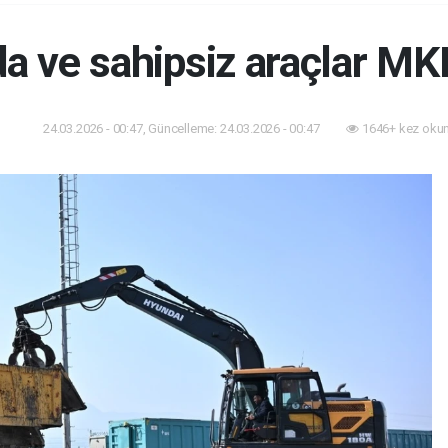
a ve sahipsiz araçlar MKE
24.03.2026 - 00:47, Güncelleme: 24.03.2026 - 00:47
1646+ kez oku
dem