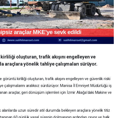
rliliği oluşturan, trafik akışını engelleyen ve
da araçlara yönelik tahliye çalışmaları sürüyor.
örüntü kirliliği oluşturan, trafik akışını engelleyen ve güvenlik riski
ye çalışmalarını aralıksız sürdürüyor. Manisa İl Emniyet Müdürlüğü iş
anan araçlar, geri dönüşüm işlemleri için İzmir Aliağa’daki Makine ve
 alanlarda uzun süredir atıl durumda bekleyen araçlara yönelik titiz
ne tanınan 60 günlük yasal sürenin dolmasının ardından çevre ve halk