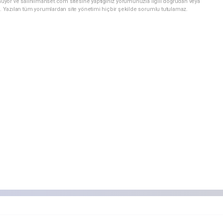
nuyor ve salihlimanset.com sitesine yaptığınız yorumunuzla ilgili doğrudan veya
. Yazılan tüm yorumlardan site yönetimi hiçbir şekilde sorumlu tutulamaz.