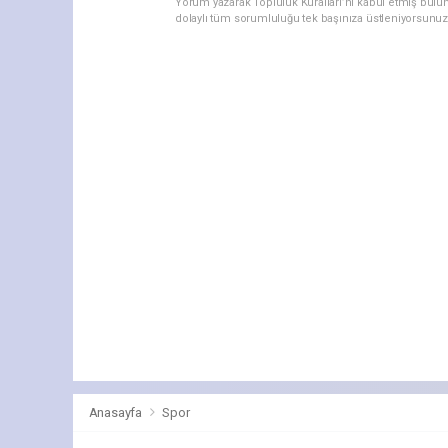
Yorum yazarak Topluluk Kuralları’nı kabul etmiş bulu
dolaylı tüm sorumluluğu tek başınıza üstleniyorsunuz
Anasayfa
Spor