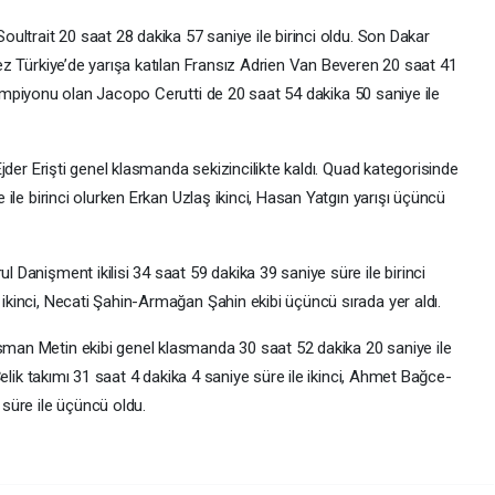
oultrait 20 saat 28 dakika 57 saniye ile birinci oldu. Son Dakar
ez Türkiye’de yarışa katılan Fransız Adrien Van Beveren 20 saat 41
ya şampiyonu olan Jacopo Cerutti de 20 saat 54 dakika 50 saniye ile
Ejder Erişti genel klasmanda sekizincilikte kaldı. Quad kategorisinde
 ile birinci olurken Erkan Uzlaş ikinci, Hasan Yatgın yarışı üçüncü
 Danişment ikilisi 34 saat 59 dakika 39 saniye süre ile birinci
ikinci, Necati Şahin-Armağan Şahin ekibi üçüncü sırada yer aldı.
man Metin ekibi genel klasmanda 30 saat 52 dakika 20 saniye ile
Çelik takımı 31 saat 4 dakika 4 saniye süre ile ikinci, Ahmet Bağce-
 süre ile üçüncü oldu.