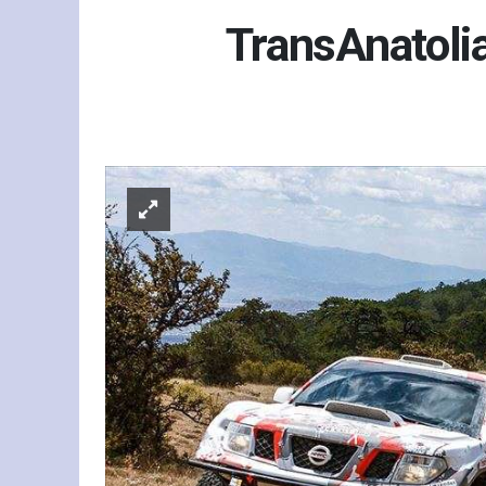
TransAnatolia
Sp