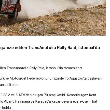
anize edilen TransAnatolia Rally Raid, İstanbul'da
len TransAnatolia Rally Raid, İstanbul'da tamamlandı.
ürkiye Motosiklet Federasyonunun izniyle 15 Ağustos'ta başlayan
n belli oldu.
, 3 SSV ve 5 ATV’den oluşan 70 araç katıldı. Kemerburgaz Kent
 Bolu Abant, Haymana ve Karadağ’a kadar devam ederek, aynı hat
n buldu.