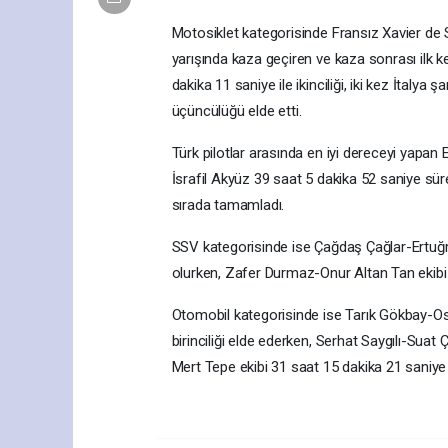
Motosiklet kategorisinde Fransız Xavier de S
yarışında kaza geçiren ve kaza sonrası ilk k
dakika 11 saniye ile ikinciliği, iki kez İtal
üçüncülüğü elde etti.
Türk pilotlar arasında en iyi dereceyi yapan 
İsrafil Akyüz 39 saat 5 dakika 52 saniye süre
sırada tamamladı.
SSV kategorisinde ise Çağdaş Çağlar-Ertuğrul
olurken, Zafer Durmaz-Onur Altan Tan ekibi 
Otomobil kategorisinde ise Tarık Gökbay-Os
birinciliği elde ederken, Serhat Saygılı-Suat 
Mert Tepe ekibi 31 saat 15 dakika 21 saniye