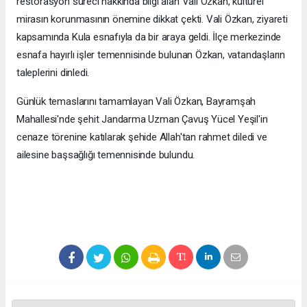
restorasyon süreci hakkında bilgi alan Vali Özkan, kültürel
mirasın korunmasının önemine dikkat çekti. Vali Özkan, ziyareti
kapsamında Kula esnafıyla da bir araya geldi. İlçe merkezinde
esnafa hayırlı işler temennisinde bulunan Özkan, vatandaşların
taleplerini dinledi.
Günlük temaslarını tamamlayan Vali Özkan, Bayramşah
Mahallesi'nde şehit Jandarma Uzman Çavuş Yücel Yeşil'in
cenaze törenine katılarak şehide Allah'tan rahmet diledi ve
ailesine başsağlığı temennisinde bulundu.