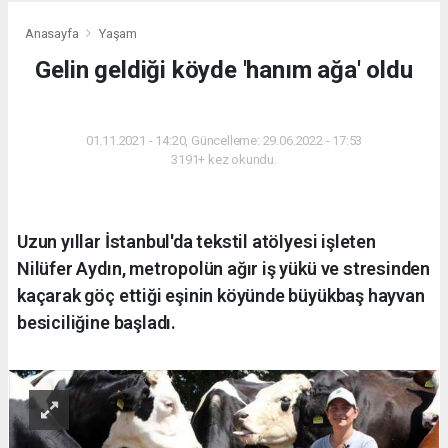
Anasayfa
Yaşam
Gelin geldiği köyde 'hanım ağa' oldu
YAŞAM
01.11.2021 - 14:20, Güncelleme: 29.06.2022 - 17:53
3191+ kez okundu.
Uzun yıllar İstanbul'da tekstil atölyesi işleten
Nilüfer Aydın, metropolün ağır iş yükü ve stresinden
kaçarak göç ettiği eşinin köyünde büyükbaş hayvan
besiciliğine başladı.