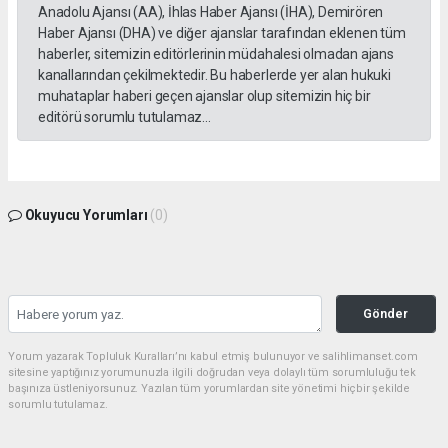
Anadolu Ajansı (AA), İhlas Haber Ajansı (İHA), Demirören
Haber Ajansı (DHA) ve diğer ajanslar tarafından eklenen tüm
haberler, sitemizin editörlerinin müdahalesi olmadan ajans
kanallarından çekilmektedir. Bu haberlerde yer alan hukuki
muhataplar haberi geçen ajanslar olup sitemizin hiç bir
editörü sorumlu tutulamaz...
Okuyucu Yorumları
(0)
Gönder
Yorum yazarak Topluluk Kuralları’nı kabul etmiş bulunuyor ve salihlimanset.com
sitesine yaptığınız yorumunuzla ilgili doğrudan veya dolaylı tüm sorumluluğu tek
başınıza üstleniyorsunuz. Yazılan tüm yorumlardan site yönetimi hiçbir şekilde
sorumlu tutulamaz.