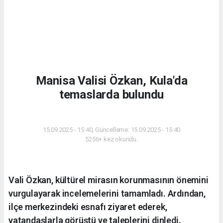
Manisa Valisi Özkan, Kula'da
temaslarda bulundu
GÜNDEM
15.09.2025 - 15:40, Güncelleme: 15.09.2025 - 15:40
5256+ kez okundu.
Vali Özkan, kültürel mirasın korunmasının önemini
vurgulayarak incelemelerini tamamladı. Ardından,
ilçe merkezindeki esnafı ziyaret ederek,
vatandaşlarla görüştü ve taleplerini dinledi.