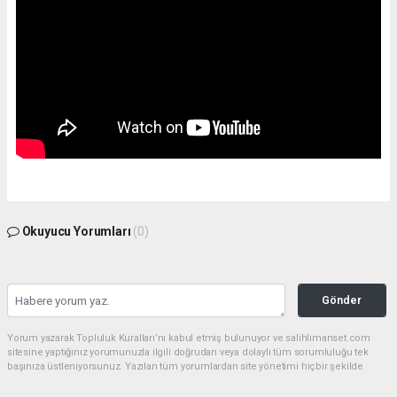
Okuyucu Yorumları
(0)
Gönder
Yorum yazarak Topluluk Kuralları’nı kabul etmiş bulunuyor ve salihlimanset.com
sitesine yaptığınız yorumunuzla ilgili doğrudan veya dolaylı tüm sorumluluğu tek
başınıza üstleniyorsunuz. Yazılan tüm yorumlardan site yönetimi hiçbir şekilde
sorumlu tutulamaz.