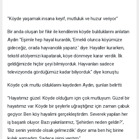
"Köyde yaşamak insana keyif, mutluluk ve huzur veriyor"
Bir anda oluşan bir fikir ile kendilerini köyde bulduklarını anlatan
Aydın "Eşimle hep hayal kurardık, 'Emekli olunca köyümüze
gideceğiz, orada hayvancılık yaparız.' diye. Hayaller kurarken,
tekstil atölyemizi kapatarak, köye dönmeye karar verdik. İlk
geldiğimizde hiçbir şeyi bilmiyorduk. Hayvanları sadece
televizyonda gördüğümüz kadar biliyorduk." diye konuştu.
Köyde çok mutlu olduklarını kaydeden Aydın, şunları belirtti:
"Hayatımız güzel. Köyde olduğum için çok mutluyum. Güzel bir
hayatımız var. Köyde bir şeylerle uğraştığınız için zaman çabuk
geçiyor. Ben köy hayalimi gerçekleştirdim. Severek yapılan her
iş başarılı oluyor. Bazı yakınlarımız, 'Şehirden neden geldin?',
'Biz senin yerinde olsak gelmezdik.' diyor ama ben hiç birine
kulak asmadım. Sadece işimi yaptım."