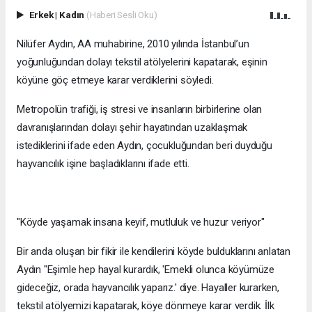
Erkek
|
Kadın
(Haberi Sesli Oku)
Nilüfer Aydın, AA muhabirine, 2010 yılında İstanbul’un
yoğunluğundan dolayı tekstil atölyelerini kapatarak, eşinin
köyüne göç etmeye karar verdiklerini söyledi.
Metropolün trafiği, iş stresi ve insanların birbirlerine olan
davranışlarından dolayı şehir hayatından uzaklaşmak
istediklerini ifade eden Aydın, çocukluğundan beri duyduğu
hayvancılık işine başladıklarını ifade etti.
"Köyde yaşamak insana keyif, mutluluk ve huzur veriyor"
Bir anda oluşan bir fikir ile kendilerini köyde bulduklarını anlatan
Aydın "Eşimle hep hayal kurardık, 'Emekli olunca köyümüze
gideceğiz, orada hayvancılık yaparız.' diye. Hayaller kurarken,
tekstil atölyemizi kapatarak, köye dönmeye karar verdik. İlk