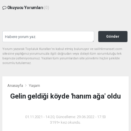
Okuyucu Yorumları
(0)
Gönder
Yorum yazarak Topluluk Kuralları’nı kabul etmiş bulunuyor ve salihlimanset.com
sitesine yaptığınız yorumunuzla ilgili doğrudan veya dolaylı tüm sorumluluğu tek
başınıza üstleniyorsunuz. Yazılan tüm yorumlardan site yönetimi hiçbir şekilde
sorumlu tutulamaz.
Anasayfa
Yaşam
Gelin geldiği köyde 'hanım ağa' oldu
YAŞAM
01.11.2021 - 14:20, Güncelleme: 29.06.2022 - 17:53
3191+ kez okundu.