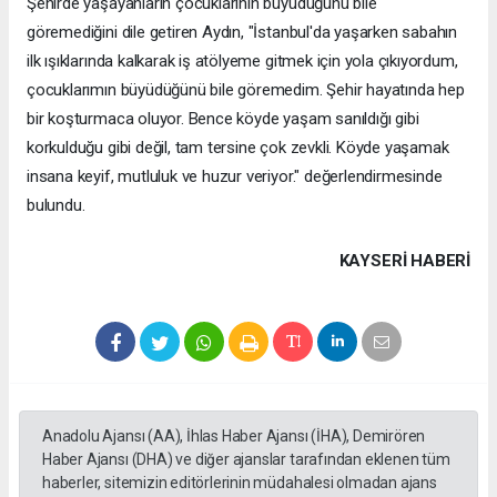
Şehirde yaşayanların çocuklarının büyüdüğünü bile
göremediğini dile getiren Aydın, "İstanbul'da yaşarken sabahın
ilk ışıklarında kalkarak iş atölyeme gitmek için yola çıkıyordum,
çocuklarımın büyüdüğünü bile göremedim. Şehir hayatında hep
bir koşturmaca oluyor. Bence köyde yaşam sanıldığı gibi
korkulduğu gibi değil, tam tersine çok zevkli. Köyde yaşamak
insana keyif, mutluluk ve huzur veriyor." değerlendirmesinde
bulundu.
KAYSERI HABERİ
Anadolu Ajansı (AA), İhlas Haber Ajansı (İHA), Demirören
Haber Ajansı (DHA) ve diğer ajanslar tarafından eklenen tüm
haberler, sitemizin editörlerinin müdahalesi olmadan ajans