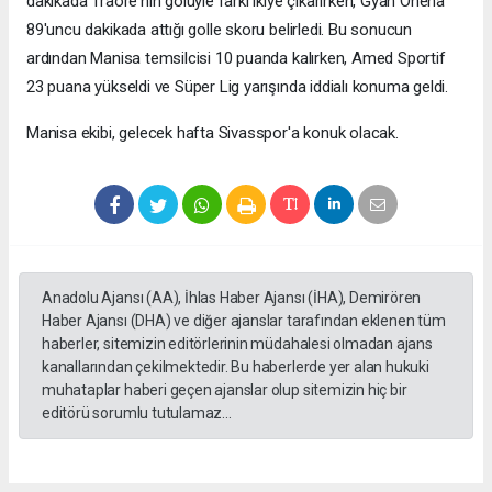
dakikada Traore'nin golüyle farkı ikiye çıkarırken, Gyan Ohena
89'uncu dakikada attığı golle skoru belirledi. Bu sonucun
ardından Manisa temsilcisi 10 puanda kalırken, Amed Sportif
23 puana yükseldi ve Süper Lig yarışında iddialı konuma geldi.
Manisa ekibi, gelecek hafta Sivasspor'a konuk olacak.
Anadolu Ajansı (AA), İhlas Haber Ajansı (İHA), Demirören
Haber Ajansı (DHA) ve diğer ajanslar tarafından eklenen tüm
haberler, sitemizin editörlerinin müdahalesi olmadan ajans
kanallarından çekilmektedir. Bu haberlerde yer alan hukuki
muhataplar haberi geçen ajanslar olup sitemizin hiç bir
editörü sorumlu tutulamaz...