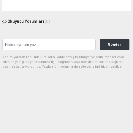
Okuyucu Yorumları
(0)
Gönder
Yorum yazarak Topluluk Kuralları’nı kabul etmiş bulunuyor ve salihlimanset.com
sitesine yaptığınız yorumunuzla ilgili doğrudan veya dolaylı tüm sorumluluğu tek
başınıza üstleniyorsunuz. Yazılan tüm yorumlardan site yönetimi hiçbir şekilde
sorumlu tutulamaz.
haber paketi
haber scripti
haber yazılımı
Tüm hakları saklı tutulmaktadır.Copyright 2026©
Haber Yazılımı:
Web Aksiyon ®