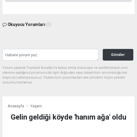
Okuyucu Yorumları
(0)
Gönder
Yorum yazarak Topluluk Kuralları’nı kabul etmiş bulunuyor ve salihlimanset.com
sitesine yaptığınız yorumunuzla ilgili doğrudan veya dolaylı tüm sorumluluğu tek
başınıza üstleniyorsunuz. Yazılan tüm yorumlardan site yönetimi hiçbir şekilde
sorumlu tutulamaz.
Anasayfa
Yaşam
Gelin geldiği köyde 'hanım ağa' oldu
YAŞAM