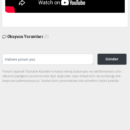
Okuyucu Yorumları
(0)
Gönder
Yorum yazarak Topluluk Kuralları’nı kabul etmiş bulunuyor ve salihlimanset.com
sitesine yaptığınız yorumunuzla ilgili doğrudan veya dolaylı tüm sorumluluğu tek
başınıza üstleniyorsunuz. Yazılan tüm yorumlardan site yönetimi hiçbir şekilde
sorumlu tutulamaz.
haber paketi
haber scripti
haber yazılımı
Tüm hakları saklı tutulmaktadır.Copyright 2026©