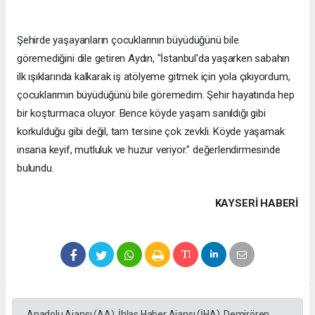
Şehirde yaşayanların çocuklarının büyüdüğünü bile
göremediğini dile getiren Aydın, "İstanbul'da yaşarken sabahın
ilk ışıklarında kalkarak iş atölyeme gitmek için yola çıkıyordum,
çocuklarımın büyüdüğünü bile göremedim. Şehir hayatında hep
bir koşturmaca oluyor. Bence köyde yaşam sanıldığı gibi
korkulduğu gibi değil, tam tersine çok zevkli. Köyde yaşamak
insana keyif, mutluluk ve huzur veriyor." değerlendirmesinde
bulundu.
KAYSERI HABERİ
Anadolu Ajansı (AA), İhlas Haber Ajansı (İHA), Demirören