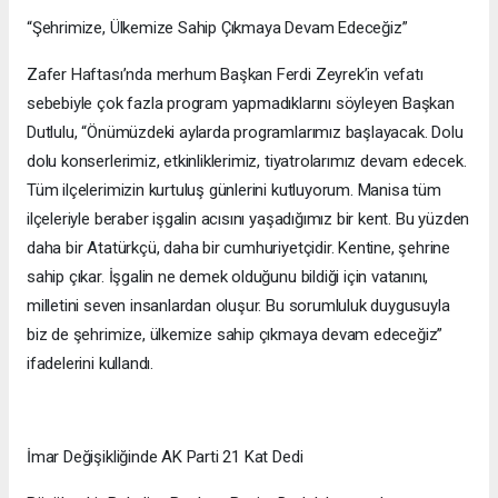
“Şehrimize, Ülkemize Sahip Çıkmaya Devam Edeceğiz”
Zafer Haftası’nda merhum Başkan Ferdi Zeyrek’in vefatı
sebebiyle çok fazla program yapmadıklarını söyleyen Başkan
Dutlulu, “Önümüzdeki aylarda programlarımız başlayacak. Dolu
dolu konserlerimiz, etkinliklerimiz, tiyatrolarımız devam edecek.
Tüm ilçelerimizin kurtuluş günlerini kutluyorum. Manisa tüm
ilçeleriyle beraber işgalin acısını yaşadığımız bir kent. Bu yüzden
daha bir Atatürkçü, daha bir cumhuriyetçidir. Kentine, şehrine
sahip çıkar. İşgalin ne demek olduğunu bildiği için vatanını,
milletini seven insanlardan oluşur. Bu sorumluluk duygusuyla
biz de şehrimize, ülkemize sahip çıkmaya devam edeceğiz”
ifadelerini kullandı.
İmar Değişikliğinde AK Parti 21 Kat Dedi