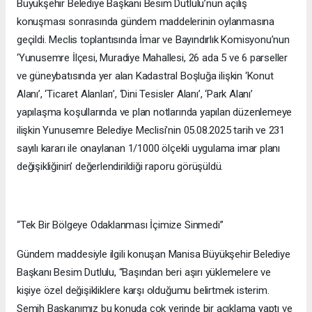
Büyükşehir Belediye Başkanı Besim Dutlulu’nun açılış
konuşması sonrasında gündem maddelerinin oylanmasına
geçildi. Meclis toplantısında İmar ve Bayındırlık Komisyonu’nun
‘Yunusemre İlçesi, Muradiye Mahallesi, 26 ada 5 ve 6 parseller
ve güneybatısında yer alan Kadastral Boşluğa ilişkin ‘Konut
Alanı’, ‘Ticaret Alanları’, ‘Dini Tesisler Alanı’, ‘Park Alanı’
yapılaşma koşullarında ve plan notlarında yapılan düzenlemeye
ilişkin Yunusemre Belediye Meclisi’nin 05.08.2025 tarih ve 231
sayılı kararı ile onaylanan 1/1000 ölçekli uygulama imar planı
değişikliğinin’ değerlendirildiği raporu görüşüldü.
“Tek Bir Bölgeye Odaklanması İçimize Sinmedi”
Gündem maddesiyle ilgili konuşan Manisa Büyükşehir Belediye
Başkanı Besim Dutlulu, “Başından beri aşırı yüklemelere ve
kişiye özel değişikliklere karşı olduğumu belirtmek isterim.
Semih Başkanımız bu konuda çok yerinde bir açıklama yaptı ve