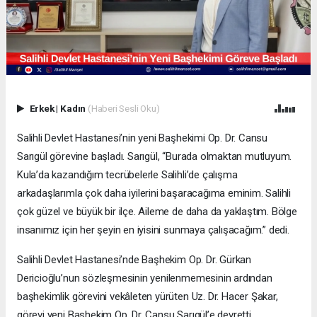
Erkek
|
Kadın
(Haberi Sesli Oku)
Salihli Devlet Hastanesi’nin yeni Başhekimi Op. Dr. Cansu
Sarıgül görevine başladı. Sarıgül, “Burada olmaktan mutluyum.
Kula’da kazandığım tecrübelerle Salihli’de çalışma
arkadaşlarımla çok daha iyilerini başaracağıma eminim. Salihli
çok güzel ve büyük bir ilçe. Aileme de daha da yaklaştım. Bölge
insanımız için her şeyin en iyisini sunmaya çalışacağım.” dedi.
Salihli Devlet Hastanesi’nde Başhekim Op. Dr. Gürkan
Dericioğlu’nun sözleşmesinin yenilenmemesinin ardından
başhekimlik görevini vekâleten yürüten Uz. Dr. Hacer Şakar,
görevi yeni Başhekim Op. Dr. Cansu Sarıgül’e devretti.