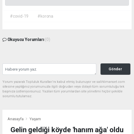
#covid-19
#korona
Okuyucu Yorumları
(0)
Gönder
Yorum yazarak Topluluk Kuralları’nı kabul etmiş bulunuyor ve salihlimanset.com
sitesine yaptığınız yorumunuzla ilgili doğrudan veya dolaylı tüm sorumluluğu tek
başınıza üstleniyorsunuz. Yazılan tüm yorumlardan site yönetimi hiçbir şekilde
sorumlu tutulamaz.
Anasayfa
Yaşam
Gelin geldiği köyde 'hanım ağa' oldu