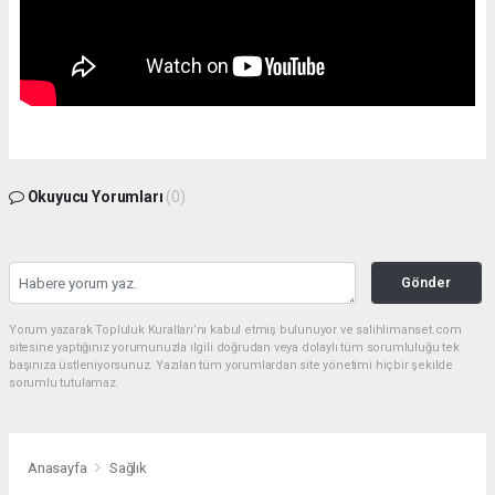
Okuyucu Yorumları
(0)
Gönder
Yorum yazarak Topluluk Kuralları’nı kabul etmiş bulunuyor ve salihlimanset.com
sitesine yaptığınız yorumunuzla ilgili doğrudan veya dolaylı tüm sorumluluğu tek
başınıza üstleniyorsunuz. Yazılan tüm yorumlardan site yönetimi hiçbir şekilde
sorumlu tutulamaz.
Anasayfa
Sağlık