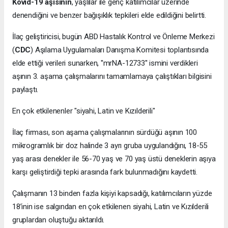
Kovid-19 aşısının
, yaşlılar ile genç katılımcılar üzerinde
denendiğini ve benzer bağışıklık tepkileri elde edildiğini belirtti.
İlaç geliştiricisi, bugün ABD Hastalık Kontrol ve Önleme Merkezi
(
CDC
) Aşılama Uygulamaları Danışma Komitesi toplantısında
elde ettiği verileri sunarken, ''mrNA-12733'' ismini verdikleri
aşının 3. aşama çalışmalarını tamamlamaya çalıştıkları bilgisini
paylaştı.
En çok etkilenenler "siyahi, Latin ve Kızılderili"
İlaç firması, son aşama çalışmalarının sürdüğü aşının 100
mikrogramlık bir doz halinde 3 ayrı gruba uygulandığını, 18-55
yaş arası denekler ile 56-70 yaş ve 70 yaş üstü deneklerin aşıya
karşı geliştirdiği tepki arasında fark bulunmadığını kaydetti.
Çalışmanın 13 binden fazla kişiyi kapsadığı, katılımcıların yüzde
18’inin ise salgından en çok etkilenen siyahi, Latin ve Kızılderili
gruplardan oluştuğu aktarıldı.