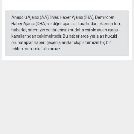
Anadolu Ajansı (AA), İhlas Haber Ajansı (İHA), Demirören
Haber Ajansı (DHA) ve diğer ajanslar tarafından eklenen tüm
haberler, sitemizin editörlerinin müdahalesi olmadan ajans
kanallarından çekilmektedir. Bu haberlerde yer alan hukuki
muhataplar haberi geçen ajanslar olup sitemizin hiç bir
editörü sorumlu tutulamaz...
Okuyucu Yorumları
(0)
Gönder
Yorum yazarak Topluluk Kuralları’nı kabul etmiş bulunuyor ve salihlimanset.com
sitesine yaptığınız yorumunuzla ilgili doğrudan veya dolaylı tüm sorumluluğu tek
başınıza üstleniyorsunuz. Yazılan tüm yorumlardan site yönetimi hiçbir şekilde
sorumlu tutulamaz.