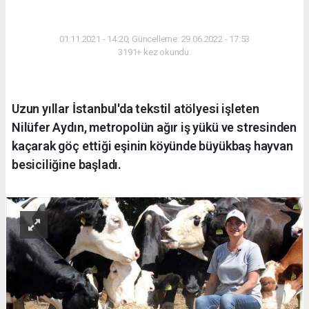
YAŞAM
01.11.2021 - 14:20, Güncelleme: 29.06.2022 - 17:53
3191+ kez okundu.
Uzun yıllar İstanbul'da tekstil atölyesi işleten
Nilüfer Aydın, metropolün ağır iş yükü ve stresinden
kaçarak göç ettiği eşinin köyünde büyükbaş hayvan
besiciliğine başladı.