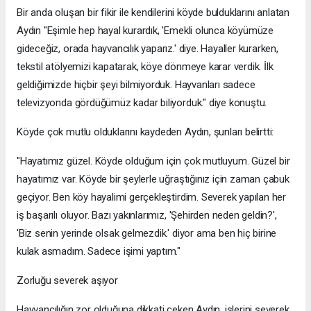
Bir anda oluşan bir fikir ile kendilerini köyde bulduklarını anlatan
Aydın "Eşimle hep hayal kurardık, 'Emekli olunca köyümüze
gideceğiz, orada hayvancılık yaparız.' diye. Hayaller kurarken,
tekstil atölyemizi kapatarak, köye dönmeye karar verdik. İlk
geldiğimizde hiçbir şeyi bilmiyorduk. Hayvanları sadece
televizyonda gördüğümüz kadar biliyorduk." diye konuştu.
Köyde çok mutlu olduklarını kaydeden Aydın, şunları belirtti:
"Hayatımız güzel. Köyde olduğum için çok mutluyum. Güzel bir
hayatımız var. Köyde bir şeylerle uğraştığınız için zaman çabuk
geçiyor. Ben köy hayalimi gerçekleştirdim. Severek yapılan her
iş başarılı oluyor. Bazı yakınlarımız, 'Şehirden neden geldin?',
'Biz senin yerinde olsak gelmezdik.' diyor ama ben hiç birine
kulak asmadım. Sadece işimi yaptım."
Zorluğu severek aşıyor
Hayvancılığın zor olduğuna dikkati çeken Aydın, işlerini severek