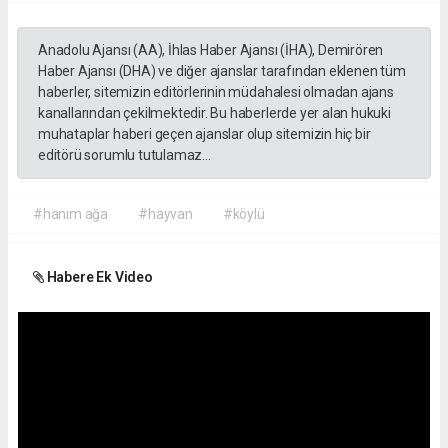
Anadolu Ajansı (AA), İhlas Haber Ajansı (İHA), Demirören
Haber Ajansı (DHA) ve diğer ajanslar tarafından eklenen tüm
haberler, sitemizin editörlerinin müdahalesi olmadan ajans
kanallarından çekilmektedir. Bu haberlerde yer alan hukuki
muhataplar haberi geçen ajanslar olup sitemizin hiç bir
editörü sorumlu tutulamaz...
#hanım ağa
#hayvan
#köylü
Habere Ek Video