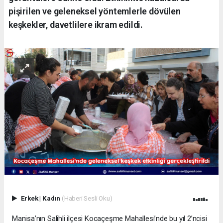
pişirilen ve geleneksel yöntemlerle dövülen
keşkekler, davetlilere ikram edildi.
Erkek
|
Kadın
(Haberi Sesli Oku)
Manisa’nın Salihli ilçesi Kocaçeşme Mahallesi’nde bu yıl 2’ncisi