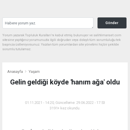
Gönder
Yorum yazarak Topluluk Kuralları’nı kabul etmiş bulunuyor ve salihlimanset.com
sitesine yaptığınız yorumunuzla ilgili doğrudan veya dolaylı tüm sorumluluğu tek
başınıza üstleniyorsunuz. Yazılan tüm yorumlardan site yönetimi hiçbir şekilde
sorumlu tutulamaz.
Anasayfa
Yaşam
Gelin geldiği köyde 'hanım ağa' oldu
YAŞAM
01.11.2021 - 14:20, Güncelleme: 29.06.2022 - 17:53
3191+ kez okundu.