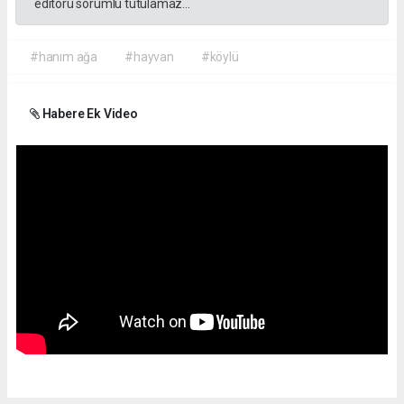
editörü sorumlu tutulamaz...
#hanım ağa
#hayvan
#köylü
Habere Ek Video