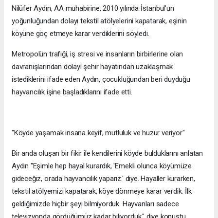
Nilüfer Aydın, AA muhabirine, 2010 yılında İstanbul’un
yoğunluğundan dolayı tekstil atölyelerini kapatarak, eşinin
köyüne göç etmeye karar verdiklerini söyledi.
Metropolün trafiği, iş stresi ve insanların birbirlerine olan
davranışlarından dolayı şehir hayatından uzaklaşmak
istediklerini ifade eden Aydın, çocukluğundan beri duyduğu
hayvancılık işine başladıklarını ifade etti.
"Köyde yaşamak insana keyif, mutluluk ve huzur veriyor"
Bir anda oluşan bir fikir ile kendilerini köyde bulduklarını anlatan
Aydın "Eşimle hep hayal kurardık, 'Emekli olunca köyümüze
gideceğiz, orada hayvancılık yaparız.' diye. Hayaller kurarken,
tekstil atölyemizi kapatarak, köye dönmeye karar verdik. İlk
geldiğimizde hiçbir şeyi bilmiyorduk. Hayvanları sadece
televizyonda gördüğümüz kadar biliyorduk." diye konuştu.