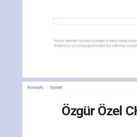
Yorum yazarak Topluluk Kuralları’nı kabul etmiş bulu
dolaylı tüm sorumluluğu tek başınıza üstleniyorsunuz
Anasayfa
Siyaset
Özgür Özel CHP