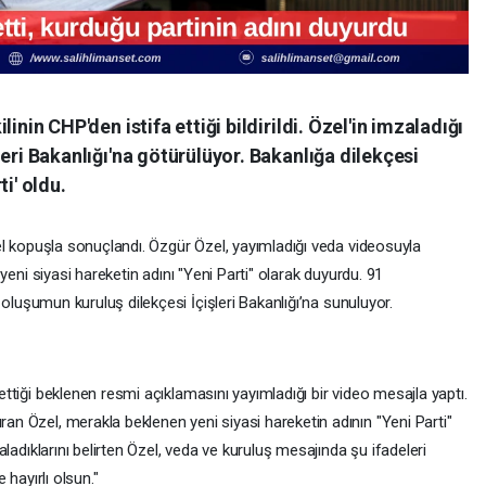
linin CHP'den istifa ettiği bildirildi. Özel'in imzaladığı
şleri Bakanlığı'na götürülüyor. Bakanlığa dilekçesi
ti' oldu.
sel kopuşla sonuçlandı. Özgür Özel, yayımladığı veda videosuyla
 yeni siyasi hareketin adını "Yeni Parti" olarak duyurdu. 91
n oluşumun kuruluş dilekçesi İçişleri Bakanlığı’na sunuluyor.
ettiği beklenen resmi açıklamasını yayımladığı bir video mesajla yaptı.
an Özel, merakla beklenen yeni siyasi hareketin adının "Yeni Parti"
aladıklarını belirten Özel, veda ve kuruluş mesajında şu ifadeleri
 hayırlı olsun."