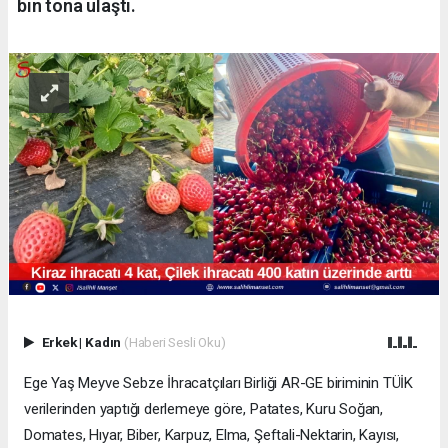
bin tona ulaştı.
Erkek
|
Kadın
(Haberi Sesli Oku)
Ege Yaş Meyve Sebze İhracatçıları Birliği AR-GE biriminin TÜİK
verilerinden yaptığı derlemeye göre, Patates, Kuru Soğan,
Domates, Hıyar, Biber, Karpuz, Elma, Şeftali-Nektarin, Kayısı,