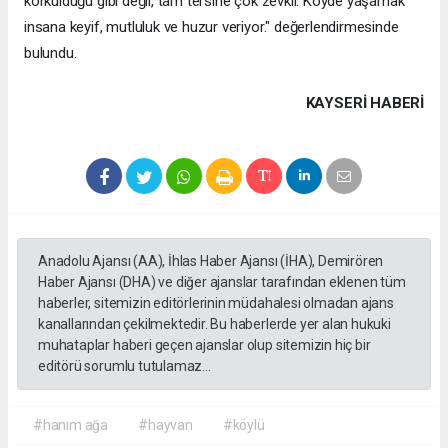
korkulduğu gibi değil, tam tersine çok zevkli. Köyde yaşamak
insana keyif, mutluluk ve huzur veriyor." değerlendirmesinde
bulundu.
KAYSERI HABERİ
Anadolu Ajansı (AA), İhlas Haber Ajansı (İHA), Demirören
Haber Ajansı (DHA) ve diğer ajanslar tarafından eklenen tüm
haberler, sitemizin editörlerinin müdahalesi olmadan ajans
kanallarından çekilmektedir. Bu haberlerde yer alan hukuki
muhataplar haberi geçen ajanslar olup sitemizin hiç bir
editörü sorumlu tutulamaz...
#hanım ağa
#hayvan
#köylü