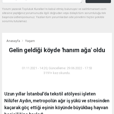
Yorum yazarak Topluluk Kuralları’nı kabul etmiş bulunuyor ve salihlimanset.com
sitesine yaptığınız yorumunuzla ilgili doğrudan veya dolaylı tüm sorumluluğu tek
başınıza üstleniyorsunuz. Yazılan tüm yorumlardan site yönetimi hiçbir şekilde
sorumlu tutulamaz.
Anasayfa
Yaşam
Gelin geldiği köyde 'hanım ağa' oldu
YAŞAM
01.11.2021 - 14:20, Güncelleme: 29.06.2022 - 17:53
3191+ kez okundu.
Uzun yıllar İstanbul'da tekstil atölyesi işleten
Nilüfer Aydın, metropolün ağır iş yükü ve stresinden
kaçarak göç ettiği eşinin köyünde büyükbaş hayvan