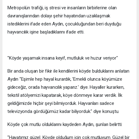
Metropolün trafiği, iş stresi ve insanların birbirlerine olan
davranışlarından dolayı şehir hayatından uzaklaşmak
istediklerini ifade eden Aydın, çocukluğundan beri duyduğu
hayvancılık işine başladıklarını ifade etti.
"Köyde yaşamak insana keyif, mutluluk ve huzur veriyor"
Bir anda oluşan bir fikir ile kendilerini köyde bulduklarını anlatan
Aydın "Eşimle hep hayal kurardık, 'Emekli olunca köyümüze
gideceğiz, orada hayvancılık yaparız.' diye. Hayaller kurarken,
tekstil atölyemizi kapatarak, köye dönmeye karar verdik. İlk
geldiğimizde hiçbir şeyi bilmiyorduk. Hayvanları sadece
televizyonda gördüğümüz kadar biliyorduk." diye konuştu.
Köyde çok mutlu olduklarını kaydeden Aydın, şunları belirtti:
"Hayatımız güzel. Köyde olduğum için çok mutluyum. Güzel bir